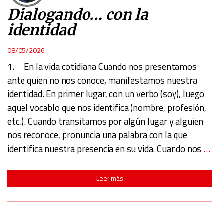
Identify devices based on information actively requested
Dialogando… con la
identidad
Non-IAB processing purposes:
Essential
08/05/2026
1. En la vida cotidiana Cuando nos presentamos
Analytical
ante quien no nos conoce, manifestamos nuestra
identidad. En primer lugar, con un verbo (soy), luego
Functional
aquel vocablo que nos identifica (nombre, profesión,
etc.). Cuando transitamos por algún lugar y alguien
Advertising
nos reconoce, pronuncia una palabra con la que
identifica nuestra presencia en su vida. Cuando nos
…
Leer más