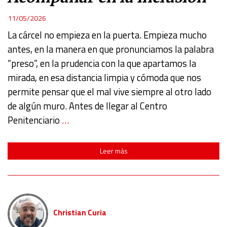
Use profiles to select personalised content
11/05/2026
La cárcel no empieza en la puerta. Empieza mucho
Measure advertising performance
antes, en la manera en que pronunciamos la palabra
“preso”, en la prudencia con la que apartamos la
Measure content performance
mirada, en esa distancia limpia y cómoda que nos
permite pensar que el mal vive siempre al otro lado
Understand audiences through statistics or combinations
de algún muro. Antes de llegar al Centro
of data from different sources
Penitenciario
…
Develop and improve services
Leer más
Use limited data to select content
IAB Special Features:
Use precise geolocation data
Christian Curia