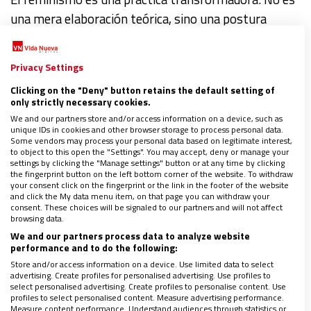
una mera elaboración teórica, sino una postura
dentro de la realidad, y esa postura es la firme
convicción de que las mujeres deben tener las
Privacy Settings
mismas oportunidades vitales que los hombres. Al
Clicking on the "Deny" button retains the default setting of
analizar la validez de las prácticas sociales, los
only strictly necessary cookies.
valores o los productos culturales, los feminismos
…
We and our partners store and/or access information on a device, such as
unique IDs in cookies and other browser storage to process personal data.
Some vendors may process your personal data based on legitimate interest,
to object to this open the "Settings". You may accept, deny or manage your
Leer más
settings by clicking the "Manage settings" button or at any time by clicking
the fingerprint button on the left bottom corner of the website. To withdraw
your consent click on the fingerprint or the link in the footer of the website
and click the My data menu item, on that page you can withdraw your
consent. These choices will be signaled to our partners and will not affect
browsing data.
We and our partners process data to analyze website
Valmore Muñoz Arteaga
performance and to do the following:
Store and/or access information on a device. Use limited data to select
advertising. Create profiles for personalised advertising. Use profiles to
Amando la Eucaristía
select personalised advertising. Create profiles to personalise content. Use
profiles to select personalised content. Measure advertising performance.
Measure content performance. Understand audiences through statistics or