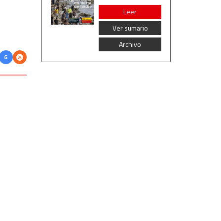
Leer
Ver sumario
Archivo
G