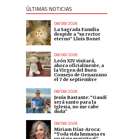
ÚLTIMAS NOTICIAS
08/08/2026
La Sagrada Familia
despide a “su rector
eterno” Lluís Bonet
08/08/2026
León XIV visitará,
ahora oficialmente, a
la Virgen del Buen
Consejo de Genazzano
el 7 de septiembre
08/08/2026
Jesús Bastante: “Gaudí
será santo para la
Iglesia, no me cabe
duda”
08/08/2026
Miriam Díaz-Aroca:
“Toda vida humana es
un viaje espiritual”