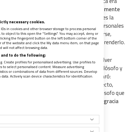
laró que el mayor error de la filosofía política era
eguimos pensando en estos términos doblemente
ado, es soberano.
El lenguaje de la soberanía es la
rictly necessary cookies.
 esto se aplica tanto a las relaciones interpersonales
 IDs in cookies and other browser storage to process personal
ste marco, el diálogo no puede sino polarizarse,
to object to this open the "Settings". You may accept, deny or
licking the fingerprint button on the left bottom corner of the
truir o deslegitimar al otro en lugar de comprenderlo.
ter of the website and click the My data menu item, on that page
 will not affect browsing data.
and to do the following:
emos que la inteligencia artificial puede resolver
. Create profiles for personalised advertising. Use profiles to
aces de llegar a un acuerdo. El sueño del filósofo y
les to select personalised content. Measure advertising
tics or combinations of data from different sources. Develop
do realidad. A principios del siglo XVIII declaró:
ata. Actively scan device characteristics for identification.
s ‘discutamos’, sino ‘¡calculemos!’”. Y, en efecto,
 Habermas’, llamada así en honor al gran filósofo que
acionalidad comunicativa.
No le haría ninguna gracia
umano que hay en nosotros se delega en un