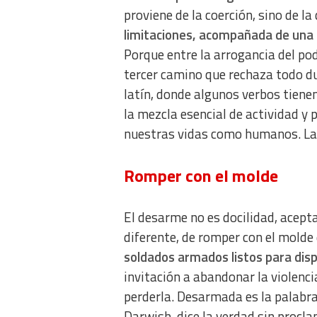
proviene de la coerción, sino de la
Identify devices based on information actively requested
limitaciones, acompañada de una a
Non-IAB processing purposes:
Porque entre la arrogancia del po
Essential
tercer camino que rechaza todo d
latín, donde algunos verbos tiene
Analytical
la mezcla esencial de actividad y 
Functional
nuestras vidas como humanos. La
Advertising
Romper con el molde
El desarme no es docilidad, acept
diferente, de romper con el molde 
soldados armados listos para disp
invitación a abandonar la violencia
perderla. Desarmada es la palabr
Darwish, dice la verdad sin procla