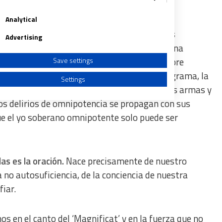
Analytical
mente no. ¿Por dónde empezar?
Las palabras
Advertising
o.
El desarme nunca es una rendición, sino una
eacción, destinado a escalar y a dejar siempre
Save settings
a, plasmada en un gesto y no solo en un programa, la
Settings
ional. Se necesita valentía para rechazar las armas y
l los delirios de omnipotencia se propagan con sus
e el yo soberano omnipotente solo puede ser
a from different sources
s es la oración.
Nace precisamente de nuestro
 no autosuficiencia, de la conciencia de nuestra
fiar.
 en el canto del ‘Magnificat’ y en la fuerza que no