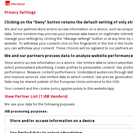
Aunque incluso
Hannah Arendt
dec
superponer libertad y soberanía,
s
Privacy Settings
falaces: el yo, un individuo separ
Clicking on the "Deny" button retains the default setting of only st
guerra, el choque de soberanías. Y
We and our partners store and/or access information on a device, such as unique
como a la geopolítica. Dentro de e
data. Some vendors may process your personal data based on legitimate interest, 
manage your settings by clicking the "Manage settings" button or at any time by c
volverse belicoso, orientado a des
website. To withdraw your consent click on the fingerprint or the link in the foo
you can withdraw your consent. These choices will be signaled to our partners and
We and our partners process data to analyze website performance 
Hoy, con la tecnología digital, cre
Store and/or access information on a device. Use limited data to select advertising
disputas, dado que ya no somos cap
select personalised advertising. Create profiles to personalise content. Use profi
performance. Measure content performance. Understand audiences through statis
matemático
Leibniz
se está hacien
and improve services. Use limited data to select content. Use precise geolocation d
Data may be shared outside of the European Union and send to the USA.
“Llegará un día en que ya no diremo
Your consent and the cookie policy applies solely to this website/app.
‘Google’ ha inventado la ‘máquina
View Partner List (1 IAB Vendors)
dedicó su obra al estudio de la r
We use your data for the following purposes:
ver que lo más verdaderamente h
IAB processing purposes:
dispositivo.
Store and/or access information on a device
Use limited data to select advertising