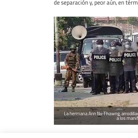
de separación y, peor aún, en térm
La hermana Ann Nu Thawng, arrodillad
a los mani