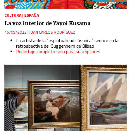
CULTURA
|
ESPAÑA
La voz interior de Yayoi Kusama
16/09/2023
|
JUAN CARLOS RODRÍGUEZ
La artista de la “espiritualidad cósmica” seduce en la
retrospectiva del Guggenheim de Bilbao
Reportaje completo solo para suscriptores