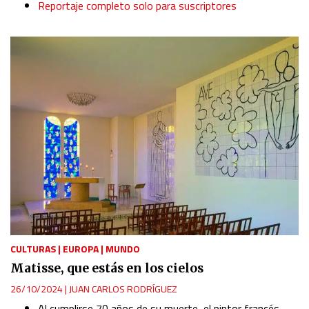
Reportaje completo solo para suscriptores
CULTURAS
|
EUROPA
|
MUNDO
Matisse, que estás en los cielos
26/10/2024
|
JUAN CARLOS RODRÍGUEZ
Al cumplirse 70 años de su muerte, el pintor francés