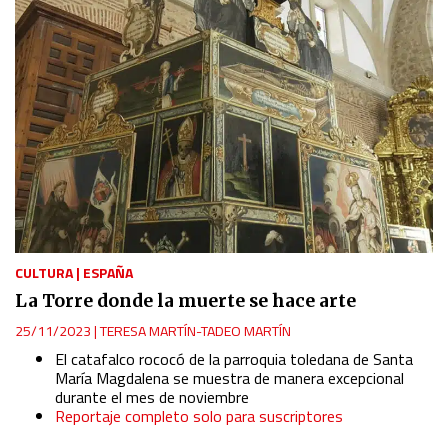
CULTURA
|
ESPAÑA
La Torre donde la muerte se hace arte
25/11/2023
|
TERESA MARTÍN-TADEO MARTÍN
El catafalco rococó de la parroquia toledana de Santa
María Magdalena se muestra de manera excepcional
durante el mes de noviembre
Reportaje completo solo para suscriptores