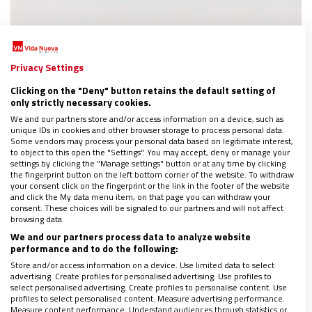
CULTURAS
|
ESPAÑA
Privacy Settings
El santoral geométrico
Clicking on the "Deny" button retains the default setting of
29/06/2024
|
JUAN CARLOS RODRÍGUEZ
only strictly necessary cookies.
La galería Espacio Valverde expone en Madrid ‘Vida y
We and our partners store and/or access information on a device, such as
milagros’, relectura de Vítor Mejuto sobre algunos
unique IDs in cookies and other browser storage to process personal data.
Some vendors may process your personal data based on legitimate interest,
referentes cristianos, de san Lucas a santa Águeda de
to object to this open the "Settings". You may accept, deny or manage your
Catania
settings by clicking the "Manage settings" button or at any time by clicking
Reportaje completo solo para suscriptores
the fingerprint button on the left bottom corner of the website. To withdraw
your consent click on the fingerprint or the link in the footer of the website
and click the My data menu item, on that page you can withdraw your
consent. These choices will be signaled to our partners and will not affect
browsing data.
We and our partners process data to analyze website
performance and to do the following:
Store and/or access information on a device. Use limited data to select
advertising. Create profiles for personalised advertising. Use profiles to
select personalised advertising. Create profiles to personalise content. Use
profiles to select personalised content. Measure advertising performance.
Measure content performance. Understand audiences through statistics or