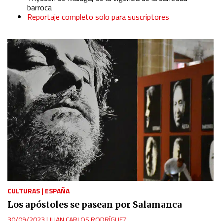
barroca
Reportaje completo solo para suscriptores
CULTURAS
|
ESPAÑA
Los apóstoles se pasean por Salamanca
30/09/2023
|
JUAN CARLOS RODRÍGUEZ