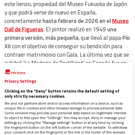
este lienzo, propiedad del Museo Fukuoka de Japón
y que podrá verse de nuevo en España,
concretamente
hasta febrero de 2026 en el
Museo
Dalí de Figueras
. El pintor realizó en 1949
una
primera versión, más pequeña
, que llevó al papa
Pío
XII
con el objetivo de conseguir su bendición para
contraer matrimonio con Gala. La última vez que se
exhibió ‘La Madona de Portlligat’ en España fue en
1952, en la
primera Bienal Hispanoamericana
celebrada en Barcelona y Madrid
.
Privacy Settings
Clicking on the "Deny" button retains the default setting of
Complejo traslado
only strictly necessary cookies.
We and our partners store and/or access information on a device, such as
unique IDs in cookies and other browser storage to process personal data.
Some vendors may process your personal data based on legitimate interest,
No ha sido tarea baladí conseguir que una tela con
to object to this open the "Settings". You may accept, deny or manage your
settings by clicking the "Manage settings" button or at any time by clicking
esas dimensiones viajara desde Japón hasta
the fingerprint button on the left bottom corner of the website. To withdraw
España, aunque las condiciones actuales de
your consent click on the fingerprint or the link in the footer of the website