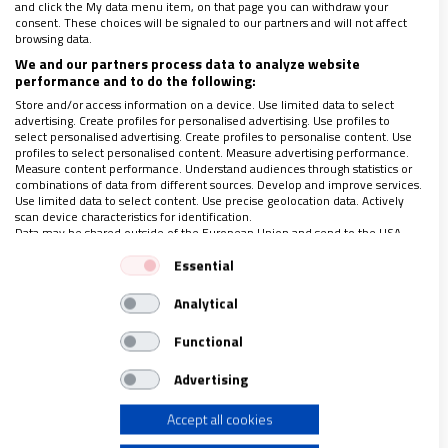
and click the My data menu item, on that page you can withdraw your
transporte distan bastante de las de mediados del
consent. These choices will be signaled to our partners and will not affect
browsing data.
siglo pasado. Cuando la obra
se exhibió por primera
We and our partners process data to analyze website
vez en Nueva York en la galería Carstairs, en el año
performance and to do the following:
1950
, los operarios tuvieron que izarla por la
Store and/or access information on a device. Use limited data to select
advertising. Create profiles for personalised advertising. Use profiles to
fachada para que pudiese entrar por una de las
select personalised advertising. Create profiles to personalise content. Use
profiles to select personalised content. Measure advertising performance.
ventanas a la sala donde se iba a exponer. El propio
Measure content performance. Understand audiences through statistics or
Dalí dijo de ella que
“era una obra más difícil de
combinations of data from different sources. Develop and improve services.
Use limited data to select content. Use precise geolocation data. Actively
trasladar que de pintar”
.
scan device characteristics for identification.
Data may be shared outside of the European Union and send to the USA.
Your consent and the cookie policy applies solely to this website/app.
Essential
El lienzo es un
compendio de la simbología
View Partner List (1 IAB Vendors)
daliniana
. Ahí está
el pan
, como elemento
Analytical
We use your data for the following purposes:
fundamental de la Eucaristía y en la producción del
IAB processing purposes:
Functional
artista. “El pan ha sido siempre uno de los temas
Store and/or access information on a device
Advertising
fetichistas y obsesivos más antiguos de mi obra,
aquel al que he permanecido más fiel”, decía. Lo
Accept all cookies
Use limited data to select advertising
inmortalizó en dos cuadros de una belleza única, ‘La