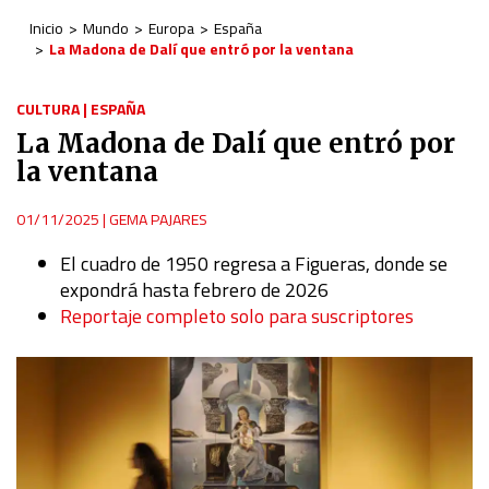
Inicio
Mundo
Europa
España
La Madona de Dalí que entró por la ventana
CULTURA
|
ESPAÑA
La Madona de Dalí que entró por
la ventana
01/11/2025
|
GEMA PAJARES
El cuadro de 1950 regresa a Figueras, donde se
expondrá hasta febrero de 2026
Reportaje completo solo para suscriptores