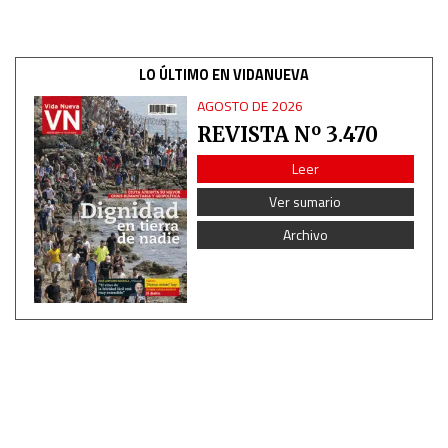
Use limited data to select content
LO ÚLTIMO EN VIDANUEVA
IAB Special Features:
AGOSTO DE 2026
Use precise geolocation data
REVISTA Nº 3.470
Leer
Identify devices based on information actively requested
Ver sumario
Archivo
Non-IAB processing purposes:
Essential
Analytical
Functional
Advertising