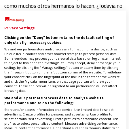
como muchos otros hermanos lo hacen. ¿Todavía no
sigues a Vida Nueva en INSTAGRAM?
…
Privacy Settings
Clicking on the "Deny" button retains the default setting of
Leer más
only strictly necessary cookies.
We and our partners store and/or access information on a device, such as
unique IDs in cookies and other browser storage to process personal data.
Some vendors may process your personal data based on legitimate interest,
to object to this open the "Settings". You may accept, deny or manage your
settings by clicking the "Manage settings" button or at any time by clicking
Vivir una ‘doble vida’
the fingerprint button on the left bottom corner of the website. To withdraw
your consent click on the fingerprint or the link in the footer of the website
and click the My data menu item, on that page you can withdraw your
por
RAFAEL SALOMÓN
el
04/05/2026
consent. These choices will be signaled to our partners and will not affect
browsing data.
We and our partners process data to analyze website
Todos conocemos historias donde la infidelidad acaba
performance and to do the following:
con la familia, la confianza y el amor. Son acciones
Store and/or access information on a device. Use limited data to select
advertising. Create profiles for personalised advertising. Use profiles to
que llevan a hombres y mujeres a vivir una aventura,
select personalised advertising. Create profiles to personalise content. Use
profiles to select personalised content. Measure advertising performance.
algo que parece divertido y clandestino pero que
Measure content performance. Understand audiences through statistics or