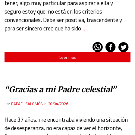
tener, algo muy particular para aspirar a ella y
Use profiles to select personalised content
seguro estoy que, no está en los criterios
convencionales. Debe ser positiva, trascendente y
Measure advertising performance
para ser sincero creo que ha sido
…
Measure content performance
Leer más
Understand audiences through statistics or combinations
of data from different sources
Develop and improve services
“Gracias a mi Padre celestial”
Use limited data to select content
por
RAFAEL SALOMÓN
el
20/04/2026
IAB Special Features:
Hace 37 años, me encontraba viviendo una situación
Use precise geolocation data
de desesperanza, no era capaz de ver el horizonte,