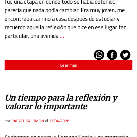
fue una etapa en donde todo se había detenido,
Identify devices based on information actively requested
parecía que nada podía cambiar. Era muy joven, me
encontraba camino a casa después de estudiar y
Non-IAB processing purposes:
recuerdo aquella reflexión que hice en ese lugar tan
Essential
particular, una avenida
…
Analytical
Functional
Leer más
Advertising
Un tiempo para la reflexión y
valorar lo importante
por
RAFAEL SALOMÓN
el
13/04/2026