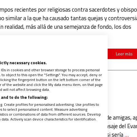
mpos recientes por religiosas contra sacerdotes y obispo
 similar a la que ha causado tantas quejas y controversi
n realidad, más allá de una semejanza de fondo, los dos
Leer más
rictly necessary cookies.
 IDs in cookies and other browser storage to process personal
to object to this open the "Settings". You may accept, deny or
licking the fingerprint button on the left bottom corner of the
ter of the website and click the My data menu item, on that page
profético a las mujeres
 will not affect browsing data.
and to do the following:
. Create profiles for personalised advertising. Use profiles to
les to select personalised content. Measure advertising
tics or combinations of data from different sources. Develop
dia de la Guerra Mundial decide, con un grupo de amigas, 
ata. Actively scan device characteristics for identification.
da una experiencia de profunda adhesión al mensaje del Eva
cal de la enseñanza de Jesús, sin preguntarse si sería
…