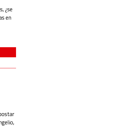
s, ¿se
as en
apostar
ngelio,