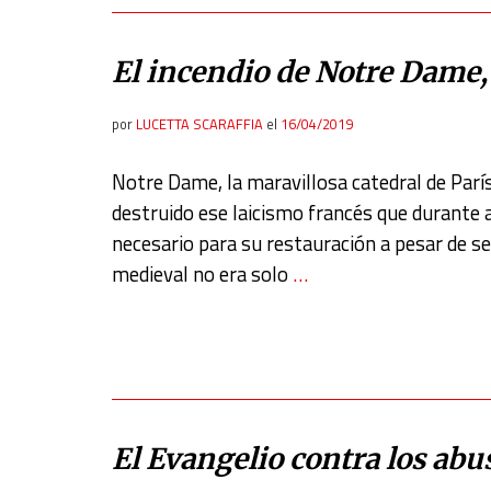
Develop and improve services
Use limited data to select content
El incendio de Notre Dame,
IAB Special Features:
por
LUCETTA SCARAFFIA
el
16/04/2019
Use precise geolocation data
Identify devices based on information actively requested
Notre Dame, la maravillosa catedral de París
Non-IAB processing purposes:
destruido ese laicismo francés que durante a
necesario para su restauración a pesar de se
Essential
medieval no era solo
…
Analytical
Functional
Advertising
El Evangelio contra los abu