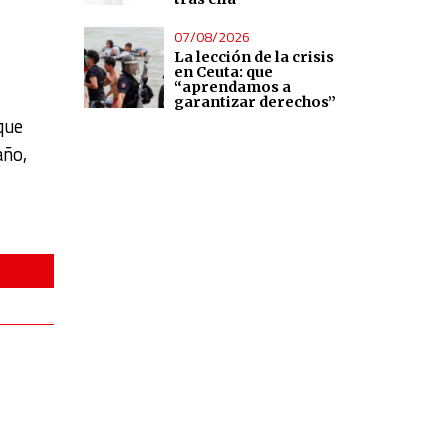
07/08/2026
La lección de la crisis
en Ceuta: que
“aprendamos a
garantizar derechos”
que
año,