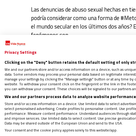
Las denuncias de abuso sexual hechas en tie
podría considerar como una forma de #Metoo
el mundo secular en los últimos dos años? E
fenómenos son
…
Privacy Settings
Clicking on the "Deny" button retains the default setting of only st
We and our partners store and/or access information on a device, such as unique
data. Some vendors may process your personal data based on legitimate interest, 
manage your settings by clicking the "Manage settings" button or at any time by c
website. To withdraw your consent click on the fingerprint or the link in the foo
Chiara Lubich y su mensaje 
you can withdraw your consent. These choices will be signaled to our partners and
We and our partners process data to analyze website performance 
por
LUCETTA SCARAFFIA
el
08/05/2019
Store and/or access information on a device. Use limited data to select advertising
select personalised advertising. Create profiles to personalise content. Use profi
performance. Measure content performance. Understand audiences through statis
Todo comienza con Chiara, quien en la trage
and improve services. Use limited data to select content. Use precise geolocation d
Data may be shared outside of the European Union and send to the USA.
por el bien en lugar del mal. Así arrancó to
Your consent and the cookie policy applies solely to this website/app.
en silencio y humildad, en la aceptación radi