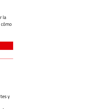
r la
de cómo
tes y