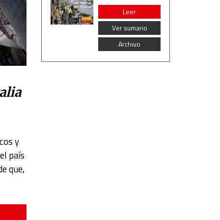
Leer
Ver sumario
Archivo
alia
cos y
el país
de que,