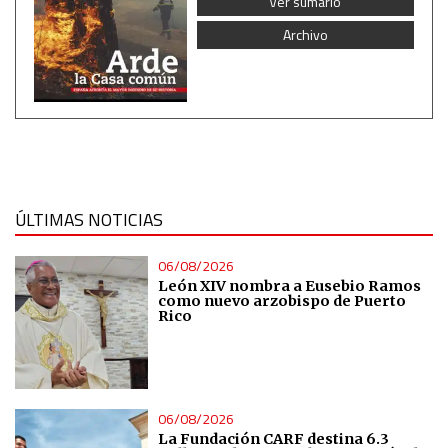
Ver sumario
Non-IAB processing purposes:
Archivo
Essential
Analytical
Functional
Advertising
ÚLTIMAS NOTICIAS
06/08/2026
León XIV nombra a Eusebio Ramos
como nuevo arzobispo de Puerto
Rico
06/08/2026
La Fundación CARF destina 6.3