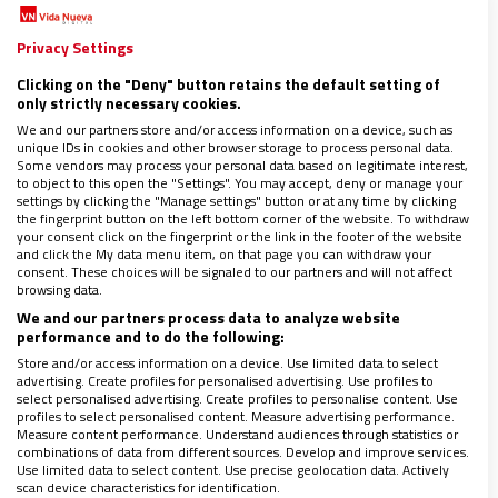
Privacy Settings
El problema es que hay varias versiones de esta
“bendición”. De modo que podemos encontrar: “Que
Clicking on the "Deny" button retains the default setting of
only strictly necessary cookies.
para los herejes y para los delatores no haya
We and our partners store and/or access information on a device, such as
esperanza, y que todos los pecadores perversos
unique IDs in cookies and other browser storage to process personal data.
Some vendors may process your personal data based on legitimate interest,
perezcan en un instante. Que todos tus enemigos y
to object to this open the "Settings". You may accept, deny or manage your
settings by clicking the "Manage settings" button or at any time by clicking
todos los que te odian sean prontamente
the fingerprint button on the left bottom corner of the website. To withdraw
exterminados. Y que prontamente extirpes,
your consent click on the fingerprint or the link in the footer of the website
and click the My data menu item, on that page you can withdraw your
quiebres, extermines y sometas el reinado del mal.
consent. These choices will be signaled to our partners and will not affect
browsing data.
Bendito seas, Señor, que quiebras a los enemigos y
We and our partners process data to analyze website
sometes a los pecadores alevosos
”. O esta otra
performance and to do the following:
parecida: “Que los calumniadores no tengan
Store and/or access information on a device. Use limited data to select
advertising. Create profiles for personalised advertising. Use profiles to
esperanza. Que todos los que obran mal perezcan
select personalised advertising. Create profiles to personalise content. Use
profiles to select personalised content. Measure advertising performance.
en un instante y que los enemigos de tu pueblo sean
Measure content performance. Understand audiences through statistics or
cortados cuanto antes. En cuanto a los arrogantes,
combinations of data from different sources. Develop and improve services.
Use limited data to select content. Use precise geolocation data. Actively
apresúrate a desarraigarlos, a aplastarlos, a
scan device characteristics for identification.