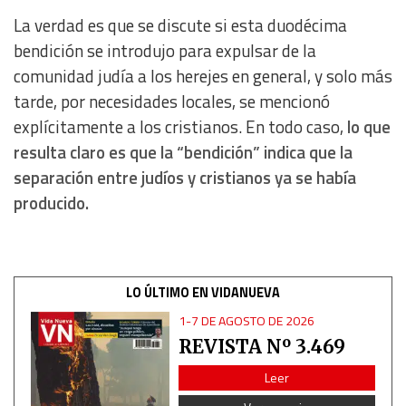
La verdad es que se discute si esta duodécima
Measure advertising performance
bendición se introdujo para expulsar de la
comunidad judía a los herejes en general, y solo más
Measure content performance
tarde, por necesidades locales, se mencionó
explícitamente a los cristianos. En todo caso,
lo que
Understand audiences through statistics or combinations
of data from different sources
resulta claro es que la “bendición” indica que la
separación entre judíos y cristianos ya se había
Develop and improve services
producido.
Use limited data to select content
LO ÚLTIMO EN VIDANUEVA
IAB Special Features:
1-7 DE AGOSTO DE 2026
Use precise geolocation data
REVISTA Nº 3.469
Identify devices based on information actively requested
Leer