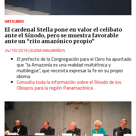
VATICANO
El cardenal Stella pone en valor el celibato
ante el Sínodo, pero se muestra favorable
ante un “rito amazónico propio”
24/10/2019
|
ELENA MAGARIÑOS
El prefecto de la Congregación para el Clero ha apuntado
que “la Amazonía es una realidad multiétnica y
multilingüe”, que necesita expresar la fe en su propio
idioma
Consulta toda la información sobre el Sínodo de los
Obispos para la región Panamazónica