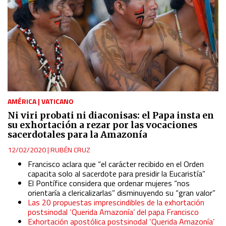
AMÉRICA
|
VATICANO
Ni viri probati ni diaconisas: el Papa insta en
su exhortación a rezar por las vocaciones
sacerdotales para la Amazonía
12/02/2020
|
RUBÉN CRUZ
Francisco aclara que “el carácter recibido en el Orden
capacita solo al sacerdote para presidir la Eucaristía”
El Pontífice considera que ordenar mujeres “nos
orientaría a clericalizarlas” disminuyendo su “gran valor”
Las 20 propuestas imprescindibles de la exhortación
postsinodal ‘Querida Amazonía’ del papa Francisco
Exhortación apostólica postsinodal ‘Querida Amazonía’