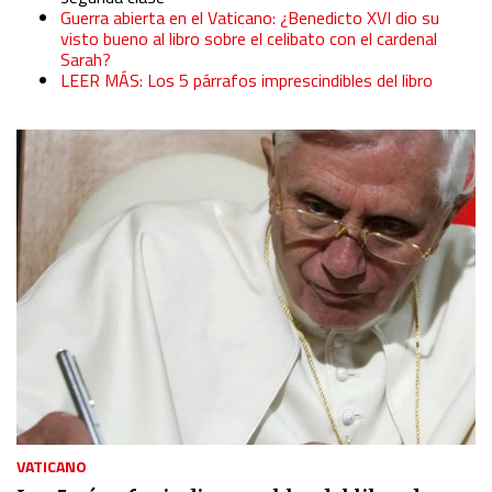
Guerra abierta en el Vaticano: ¿Benedicto XVI dio su
Use profiles to select personalised content
visto bueno al libro sobre el celibato con el cardenal
Sarah?
LEER MÁS: Los 5 párrafos imprescindibles del libro
Measure advertising performance
Measure content performance
Understand audiences through statistics or combinations
of data from different sources
Develop and improve services
Use limited data to select content
IAB Special Features:
Use precise geolocation data
VATICANO