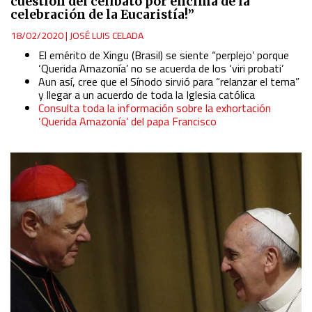
cuestión del celibato por encima de la
celebración de la Eucaristía!”
18/02/2020
|
JOSÉ LUIS CELADA
El emérito de Xingu (Brasil) se siente “perplejo’ porque
‘Querida Amazonía’ no se acuerda de los ‘viri probati’
Aun así, cree que el Sínodo sirvió para “relanzar el tema”
y llegar a un acuerdo de toda la Iglesia católica
Consulta toda la información sobre la exhortación
‘Querida Amazonía’ del papa Francisco