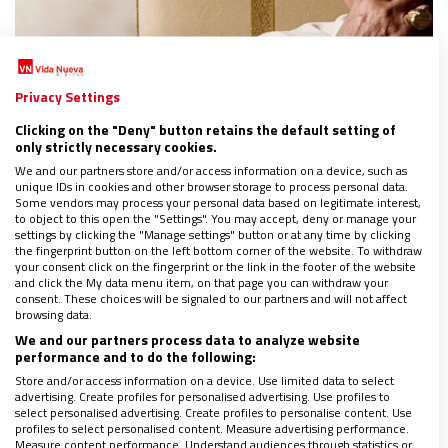
Privacy Settings
VATICANO
Clicking on the "Deny" button retains the default setting of
Guerra abierta en el Vaticano: ¿Benedicto XVI
only strictly necessary cookies.
dio su visto bueno al libro sobre el celibato
con el cardenal Sarah?
We and our partners store and/or access information on a device, such as
unique IDs in cookies and other browser storage to process personal data.
14/01/2020
|
JOSÉ BELTRÁN
Some vendors may process your personal data based on legitimate interest,
to object to this open the "Settings". You may accept, deny or manage your
El entorno de Ratzinger desmiente que aprobara como
settings by clicking the "Manage settings" button or at any time by clicking
tal la obra a cuatro manos publicada por el prefecto de
the fingerprint button on the left bottom corner of the website. To withdraw
los Sacramentos
your consent click on the fingerprint or the link in the footer of the website
El purpurado africano se defiende: “Estas difamaciones
and click the My data menu item, on that page you can withdraw your
consent. These choices will be signaled to our partners and will not affect
son de extrema gravedad. Tengo pruebas de nuestra
browsing data.
colaboración”
We and our partners process data to analyze website
Sarah acepta borrar a Benedicto XVI como coautor del
performance and to do the following:
libro, como le ha pedido el secretario de Ratzinger
Store and/or access information on a device. Use limited data to select
advertising. Create profiles for personalised advertising. Use profiles to
select personalised advertising. Create profiles to personalise content. Use
profiles to select personalised content. Measure advertising performance.
Measure content performance. Understand audiences through statistics or