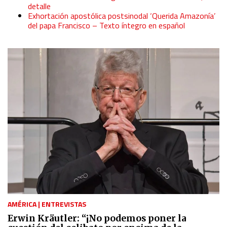
detalle
Exhortación apostólica postsinodal ‘Querida Amazonía’
del papa Francisco – Texto íntegro en español
AMÉRICA
|
ENTREVISTAS
Erwin Kräutler: “¡No podemos poner la