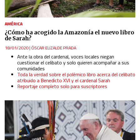
AMÉRICA
¿Cómo ha acogido la Amazonía el nuevo libro
de Sarah?
18/01/2020
|
ÓSCAR ELIZALDE PRADA
Ante la obra del cardenal, voces locales niegan
cuestionar el celibato y solo quieren acompañar a sus
comunidades
Toda la verdad sobre el polémico libro acerca del celibato
atribuido a Benedicto XVI y el cardenal Sarah
Reportaje completo solo para suscriptores