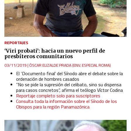
REPORTAJES
‘Viri probati’: hacia un nuevo perfil de
presbíteros comunitarios
03/11/2019
|
ÓSCAR ELIZALDE PRADA (ENV. ESPECIAL ROMA)
El ‘Documento final’ del Sínodo abre el debate sobre la
ordenación de hombres casados
“No se pide la supresión del celibato, sino su dispensa
para casos concretos”, afirma el teólogo Víctor Codina
Reportaje completo solo para suscriptores
Consulta toda la información sobre el Sínodo de los
Obispos para la región Panamazónica