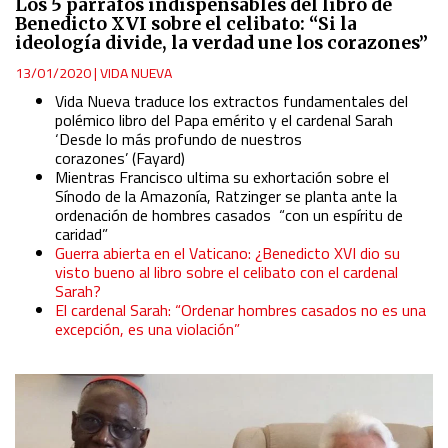
Los 5 párrafos indispensables del libro de
Identify devices based on information actively requested
Benedicto XVI sobre el celibato: “Si la
ideología divide, la verdad une los corazones”
Non-IAB processing purposes:
13/01/2020
|
VIDA NUEVA
Essential
Vida Nueva traduce los extractos fundamentales del
polémico libro del Papa emérito y el cardenal Sarah
‘Desde lo más profundo de nuestros
Analytical
corazones’
(Fayard)
Mientras Francisco ultima su exhortación sobre el
Sínodo de la Amazonía, Ratzinger se planta ante la
Functional
ordenación de hombres casados “con un espíritu de
caridad”
Guerra abierta en el Vaticano: ¿Benedicto XVI dio su
Advertising
visto bueno al libro sobre el celibato con el cardenal
Sarah?
El cardenal Sarah: “Ordenar hombres casados no es una
excepción, es una violación”