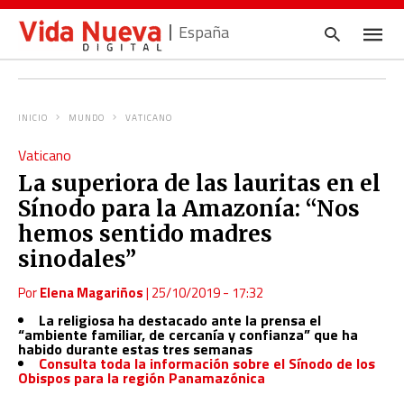
España
INICIO
MUNDO
VATICANO
Escrib
Vaticano
tu
consul
La superiora de las lauritas en el
y
pulsa
Sínodo para la Amazonía: “Nos
en
INTRO
hemos sentido madres
sinodales”
Por
Elena Magariños
|
25/10/2019 - 17:32
La religiosa ha destacado ante la prensa el
“ambiente familiar, de cercanía y confianza” que ha
habido durante estas tres semanas
Consulta toda la información sobre el Sínodo de los
Obispos para la región Panamazónica