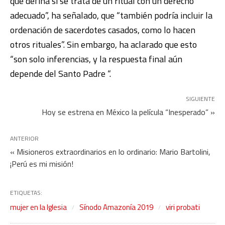
que defina si se trata de un ritual con un derecho
adecuado”, ha señalado, que “también podría incluir la
ordenación de sacerdotes casados, como lo hacen
otros rituales”. Sin embargo, ha aclarado que esto
“son solo inferencias, y la respuesta final aún
depende del Santo Padre “.
SIGUIENTE
Hoy se estrena en México la película “Inesperado” »
ANTERIOR
« Misioneros extraordinarios en lo ordinario: Mario Bartolini,
¡Perú es mi misión!
ETIQUETAS:
mujer en la Iglesia
Sínodo Amazonía 2019
viri probati