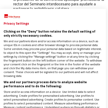
rector del Seminario interdiocesano para ayudarle a
pastorear la archidiócesis catalana
PERFIL: Mario Iceta, el nuevo arzobispo de Burgos que
aterrizó ‘Amoris laetitia’
PERFIL: Carlos Escribano, el pastor de los laicos da el
Privacy Settings
salto al arzobispado de Zaragoza
PERFIL: El sacerdote Javier Vilanova, nuevo fichaje de
Clicking on the "Deny" button retains the default setting of
only strictly necessary cookies.
Omella como obispo auxiliar de Barcelona
¿Quieres saberlo todo sobre ‘Fratelli Tutti? Pincha aquí
We and our partners store and/or access information on a device, such as
Toda la actualidad de la Iglesia sobre el coronavirus, al
unique IDs in cookies and other browser storage to process personal data.
Some vendors may process your personal data based on legitimate interest,
detalle
to object to this open the "Settings". You may accept, deny or manage your
settings by clicking the "Manage settings" button or at any time by clicking
the fingerprint button on the left bottom corner of the website. To withdraw
your consent click on the fingerprint or the link in the footer of the website
and click the My data menu item, on that page you can withdraw your
consent. These choices will be signaled to our partners and will not affect
browsing data.
We and our partners process data to analyze website
performance and to do the following:
Store and/or access information on a device. Use limited data to select
advertising. Create profiles for personalised advertising. Use profiles to
select personalised advertising. Create profiles to personalise content. Use
profiles to select personalised content. Measure advertising performance.
Measure content performance. Understand audiences through statistics or