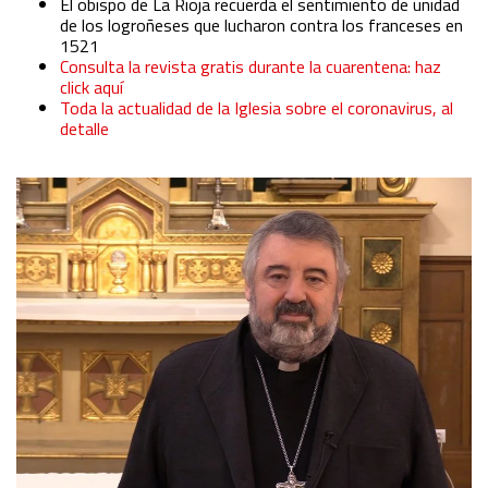
El obispo de La Rioja recuerda el sentimiento de unidad
Identify devices based on information actively requested
de los logroñeses que lucharon contra los franceses en
1521
Consulta la revista gratis durante la cuarentena: haz
Non-IAB processing purposes:
click aquí
Essential
Toda la actualidad de la Iglesia sobre el coronavirus, al
detalle
Analytical
Functional
Advertising