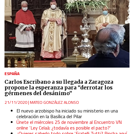
ESPAÑA
Carlos Escribano a su llegada a Zaragoza
propone la esperanza para “derrotar los
gérmenes del desánimo”
21/11/2020
|
MATEO GONZÁLEZ ALONSO
El nuevo arzobispo ha iniciado su ministerio en una
celebración en la Basílica del Pilar
Únete el miércoles 25 de noviembre al Encuentro VN
online ‘Ley Celaá: ¿todavía es posible el pacto?’
¿Quieres saberlo todo sobre ‘Fratelli Tutti? Pincha aquí