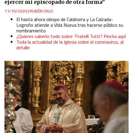
ejercer mi episcopado de otra forma”
11/10/2020
|
RUBÉN CRUZ
El hasta ahora obispo de Calahorra y La Calzada-
Logroño atiende a Vida Nueva tras hacerse público su
nombramiento
¿Quieres saberlo todo sobre ‘Fratelli Tutti? Pincha aquí
Toda la actualidad de la Iglesia sobre el coronavirus, al
detalle