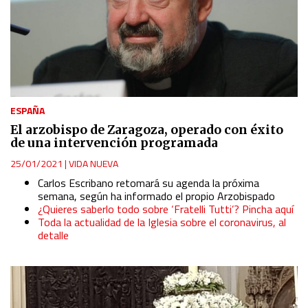
ESPAÑA
El arzobispo de Zaragoza, operado con éxito
de una intervención programada
25/01/2021
|
VIDA NUEVA
Carlos Escribano retomará su agenda la próxima
semana, según ha informado el propio Arzobispado
¿Quieres saberlo todo sobre ‘Fratelli Tutti’? Pincha aquí
Toda la actualidad de la Iglesia sobre el coronavirus, al
detalle