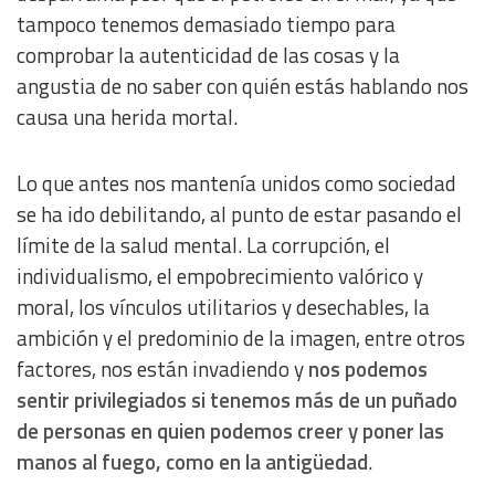
tampoco tenemos demasiado tiempo para
Measure content performance
comprobar la autenticidad de las cosas y la
angustia de no saber con quién estás hablando nos
Understand audiences through statistics or combinations
of data from different sources
causa una herida mortal.
Develop and improve services
Lo que antes nos mantenía unidos como sociedad
se ha ido debilitando, al punto de estar pasando el
Use limited data to select content
límite de la salud mental. La corrupción, el
individualismo, el empobrecimiento valórico y
IAB Special Features:
moral, los vínculos utilitarios y desechables, la
Use precise geolocation data
ambición y el predominio de la imagen, entre otros
factores, nos están invadiendo y
nos podemos
Identify devices based on information actively requested
sentir privilegiados si tenemos más de un puñado
de personas en quien podemos creer y poner las
Non-IAB processing purposes:
manos al fuego, como en la antigüedad
.
Essential