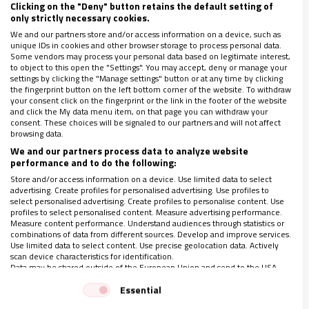
Clicking on the "Deny" button retains the default setting of
duele mucho y nos aísla de los demás
. Con una
only strictly necessary cookies.
sonrisa nos conquistamos unos a otros y la
We and our partners store and/or access information on a device, such as
unique IDs in cookies and other browser storage to process personal data.
ingenuidad linda del ser humano puede brotar con
Some vendors may process your personal data based on legitimate interest,
to object to this open the "Settings". You may accept, deny or manage your
generosidad. El dilema es que son demasiadas las
settings by clicking the "Manage settings" button or at any time by clicking
the fingerprint button on the left bottom corner of the website. To withdraw
informaciones que recibimos donde hay
your consent click on the fingerprint or the link in the footer of the website
sinvergüenzas que estafan, hacen delitos horribles
and click the My data menu item, on that page you can withdraw your
consent. These choices will be signaled to our partners and will not affect
y merman el tejido social, sembrando incertidumbre
browsing data.
y separación social.
We and our partners process data to analyze website
performance and to do the following:
Store and/or access information on a device. Use limited data to select
advertising. Create profiles for personalised advertising. Use profiles to
select personalised advertising. Create profiles to personalise content. Use
profiles to select personalised content. Measure advertising performance.
Measure content performance. Understand audiences through statistics or
combinations of data from different sources. Develop and improve services.
Use limited data to select content. Use precise geolocation data. Actively
scan device characteristics for identification.
Data may be shared outside of the European Union and send to the USA.
Your consent and the cookie policy applies solely to this website/app.
Essential
View Partner List (1 IAB Vendors)