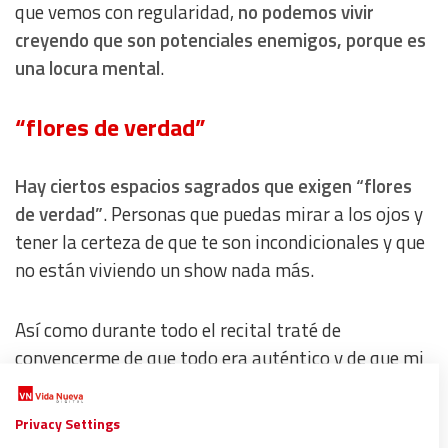
que vemos con regularidad,
no podemos vivir
creyendo que son potenciales enemigos, porque es
una locura mental
.
“flores de verdad”
Hay ciertos espacios sagrados que exigen “flores
de verdad”
. Personas que puedas mirar a los ojos y
tener la certeza de que te son incondicionales y que
no están viviendo un show nada más.
Así como durante todo el recital traté de
convencerme de que todo era auténtico y de que mi
cabeza me estaba jugando una mala pasada,
en la
vida corriente, la mayoría de las personas siempre
Privacy Settings
queremos creer en el resto porque la desconfianza