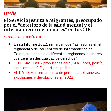
Identify devices based on information actively requested
ESPAÑA
Non-IAB processing purposes:
El Servicio Jesuita a Migrantes, preocupado
Essential
por el “deterioro de la salud mental y el
internamiento de menores” en los CIE
12/06/2023
|
RUBÉN CRUZ
Analytical
En su Informe 2022, remarcan que “las lagunas en el
reglamento de los Centros de Internamiento de
Functional
Extranjeros dan pie a diferentes regímenes interiores
que generan desigualdad de derechos”
LEER MÁS: Las 7 propuestas del SJM a jueces, policía,
Advertising
directores de CIE y partidos políticos
EL DATO: El internamiento de personas extranjeras,
expulsiones y devoluciones en 2022