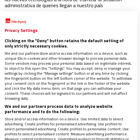
administrativa de quienes llegan a nuestro país
Privacy Settings
Clicking on the "Deny" button retains the default setting of
only strictly necessary cookies.
We and our partners store and/or access information on a device, such as
unique IDs in cookies and other browser storage to process personal data.
Some vendors may process your personal data based on legitimate interest,
to object to this open the "Settings". You may accept, deny or manage your
settings by clicking the "Manage settings" button or at any time by clicking
the fingerprint button on the left bottom corner of the website. To withdraw
your consent click on the fingerprint or the link in the footer of the website
and click the My data menu item, on that page you can withdraw your
consent. These choices will be signaled to our partners and will not affect
browsing data.
We and our partners process data to analyze website
performance and to do the following:
ESPAÑA
Store and/or access information on a device. Use limited data to select
Los jesuitas ponen la tecnología al servicio
advertising. Create profiles for personalised advertising. Use profiles to
select personalised advertising. Create profiles to personalise content. Use
del desarrollo social
profiles to select personalised content. Measure advertising performance.
Measure content performance. Understand audiences through statistics or
30/11/2023
|
VIDA NUEVA