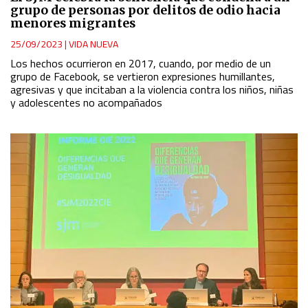
grupo de personas por delitos de odio hacia
Use profiles to select personalised content
menores migrantes
25/09/2023
|
VIDA NUEVA
Measure advertising performance
Los hechos ocurrieron en 2017, cuando, por medio de un
grupo de Facebook, se vertieron expresiones humillantes,
agresivas y que incitaban a la violencia contra los niños, niñas
Measure content performance
y adolescentes no acompañados
Understand audiences through statistics or combinations
of data from different sources
Develop and improve services
Use limited data to select content
IAB Special Features:
Use precise geolocation data