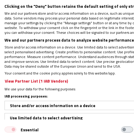
Clicking on the "Deny" button retains the default setting of only st
con esta sentencia podremos acceder ademá
We and our partners store and/or access information on a device, such as unique
ha dicho Iván Lendrino Tejerina, Coordinad
data. Some vendors may process your personal data based on legitimate interest, 
manage your settings by clicking the "Manage settings" button or at any time by c
website. To withdraw your consent click on the fingerprint or the link in the foo
you can withdraw your consent. These choices will be signaled to our partners and
Ahora, la sentencia del Supremo toma en co
We and our partners process data to analyze website performance 
cerca de 15
Store and/or access information on a device. Use limited data to select advertising
años de documentación, acompañamiento e 
select personalised advertising. Create profiles to personalise content. Use profi
performance. Measure content performance. Understand audiences through statis
informes como fuente de información para
and improve services. Use limited data to select content. Use precise geolocation d
interés legítimo de la sociedad civil en el 
Data may be shared outside of the European Union and send to the USA.
Your consent and the cookie policy applies solely to this website/app.
libertad de las personas extranjeras.
View Partner List (1 IAB Vendors)
We use your data for the following purposes:
La resolución supone un importante avance
IAB processing purposes:
un momento en el que la Unión Europea av
Store and/or access information on a device
las que la privación de libertad de persona
Use limited data to select advertising
a la proporcionalidad de este tipo de medid
gestión migratoria.
Essential
Create profiles for personalised advertising