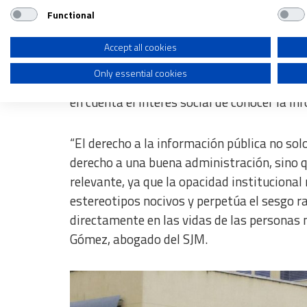
Functional
Use profiles to select personalised advertising
Hasta ahora, el Ministerio del Interior ven
invocando de manera genérica obstáculos re
Create profiles to personalise content
Accept all cookies
establece ahora que esa motivación resulta 
Only essential cookies
Use profiles to select personalised content
pública será necesario acreditar un perjui
en cuenta el interés social de conocer la in
Measure advertising performance
Measure content performance
“El derecho a la información pública no sol
Understand audiences through statistics or combinations of dat
derecho a una buena administración, sino 
relevante, ya que la opacidad institucional
Develop and improve services
estereotipos nocivos y perpetúa el sesgo ra
Use limited data to select content
directamente en las vidas de las personas m
Gómez, abogado del SJM.
IAB Special Features:
Use precise geolocation data
Identify devices based on information actively requested