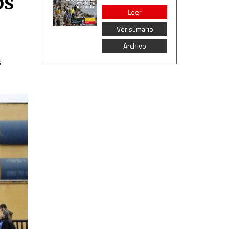
os
Leer
Ver sumario
Archivo
s