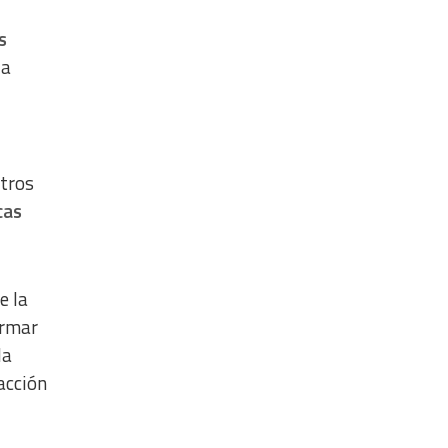
s
la
ntros
cas
e la
ormar
la
acción