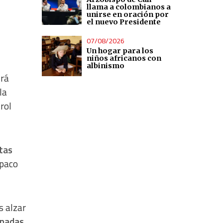
llama a colombianos a
unirse en oración por
el nuevo Presidente
07/08/2026
Un hogar para los
niños africanos con
albinismo
irá
la
rol
tas
opaco
s alzar
rnadas
,