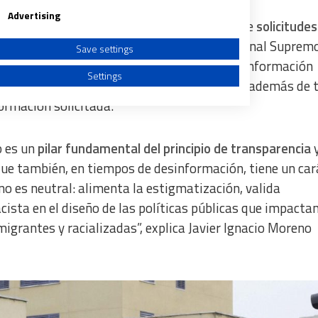
Advertising
ía rechazando de forma reiterada este tipo de
solicitudes
lativos a las relaciones exteriores
. El Tribunal Suprem
Save settings
insuficiente. Para restringir el acceso a la información
Settings
cio concreto y real, no meramente hipotético, además de 
formación solicitada.
o es un
pilar fundamental del principio de transparencia
y
a from different sources
que también, en tiempos de desinformación, tiene un car
 no es neutral: alimenta la estigmatización, valida
cista en el diseño de las políticas públicas que impacta
igrantes y racializadas”, explica Javier Ignacio Moreno