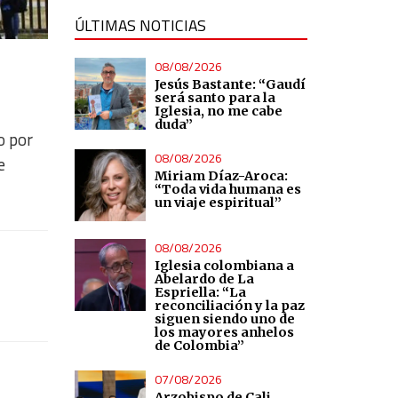
ÚLTIMAS NOTICIAS
08/08/2026
Jesús Bastante: “Gaudí
será santo para la
Iglesia, no me cabe
duda”
o por
08/08/2026
e
Miriam Díaz-Aroca:
“Toda vida humana es
un viaje espiritual”
08/08/2026
Iglesia colombiana a
Abelardo de La
Espriella: “La
reconciliación y la paz
siguen siendo uno de
los mayores anhelos
de Colombia”
07/08/2026
Arzobispo de Cali