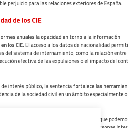
le perjuicio para las relaciones exteriores de España.
dad de los CIE
formes anuales la opacidad en torno a la información
en los CIE.
El acceso a los datos de nacionalidad permit
es del sistema de internamiento, como la relación entre 
ejecución efectiva de las expulsiones o el impacto del cont
de interés público, la sentencia
fortalece las herramien
idencia de la sociedad civil en un ámbito especialmente 
as voluntarias de los equipos de visita a CIE que podemo
en estos centros y
conocer el perfil de las personas inte