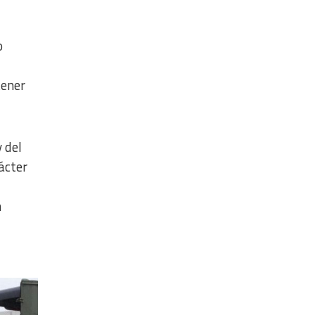
o
tener
 del
ácter
n