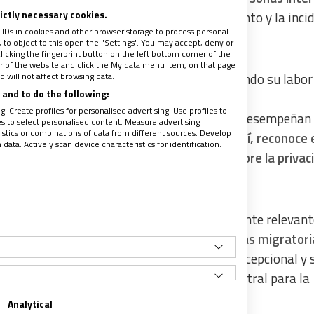
rictly necessary cookies.
s a información útil para el acompañamiento y la incid
 IDs in cookies and other browser storage to process personal
or del Programa CIE del SJM.
to object to this open the "Settings". You may accept, deny or
licking the fingerprint button on the left bottom corner of the
ter of the website and click the My data menu item, on that page
 will not affect browsing data.
nsideración la trayectoria del SJM, destacando su labor
and to do the following:
. Create profiles for personalised advertising. Use profiles to
investigación sobre los CIE y el papel que desempeñan
les to select personalised content. Measure advertising
tics or combinations of data from different sources. Develop
 profesionales y medios de comunicación.
Así, reconoce 
ata. Actively scan device characteristics for identification.
acceso a información veraz y transparente sobre la privac
 para la transparencia y resulta especialmente relevant
anza hacia un
endurecimiento de sus políticas migratori
s migrantes deja de ser un último recurso, excepcional y 
as, para convertirse en una herramienta central para la
Analytical