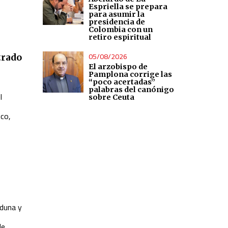
Espriella se prepara
para asumir la
presidencia de
Colombia con un
retiro espiritual
05/08/2026
trado
El arzobispo de
Pamplona corrige las
“poco acertadas”
palabras del canónigo
l
sobre Ceuta
ico,
aduna y
de