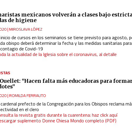
aristas mexicanos volverán a clases bajo estrict
as de higiene
020
|
MIROSLAVA LÓPEZ
 inicio de cursos en los seminarios se tiene previsto para agosto, 
da obispo deberá determinar la fecha y las medidas sanitarias para
l contagio de Covid-19
da la actualidad de la Iglesia sobre el coronavirus, al detalle
ISTAS
Ouellet: “Hacen falta más educadoras para formar
dotes”
020
|
ROMILDA FERRAUTO
l cardenal prefecto de la Congregación para los Obispos reclama m
ectividad en el clero
nsulta la revista gratis durante la cuarentena: haz click aquí
escargar suplemento Donne Chiesa Mondo completo (PDF)