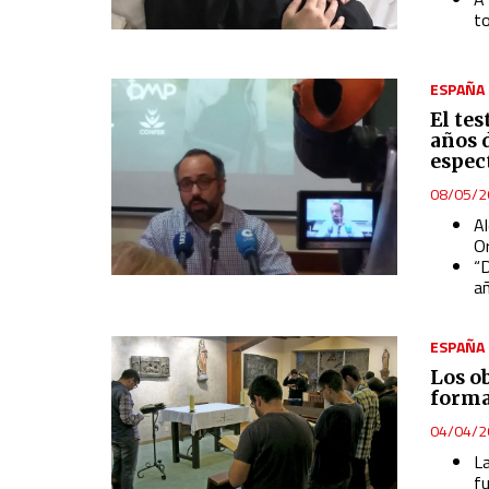
t
ESPAÑA
El te
años 
espec
08/05/2
A
O
“D
añ
ESPAÑA
Los ob
forma
04/04/2
La
fu