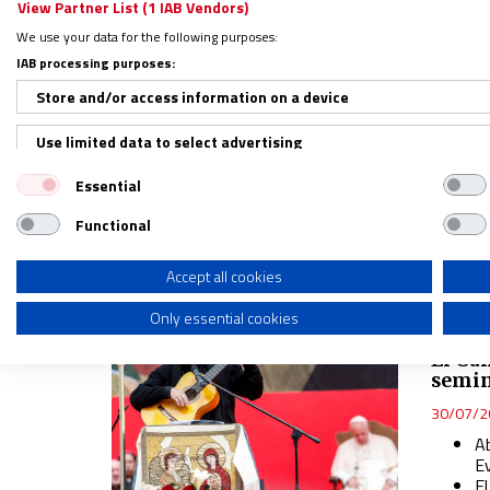
View Partner List (1 IAB Vendors)
s
We use your data for the following purposes:
IAB processing purposes:
AMÉRIC
Store and/or access information on a device
Uno d
sufri
Use limited data to select advertising
25/09/2
Un
Essential
Create profiles for personalised advertising
r
Functional
E
Use profiles to select personalised advertising
s
s
Create profiles to personalise content
Accept all cookies
Only essential cookies
Use profiles to select personalised content
ASIA
El Ca
Measure advertising performance
semin
Measure content performance
30/07/2
A
Understand audiences through statistics or combinations of dat
E
E