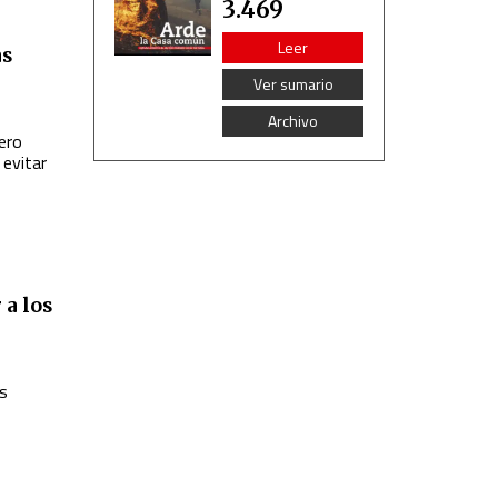
3.469
Leer
as
Ver sumario
Archivo
pero
 evitar
 a los
ás