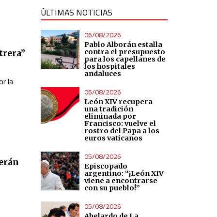
ÚLTIMAS NOTICIAS
06/08/2026
Pablo Alborán estalla
contra el presupuesto
trera”
para los capellanes de
los hospitales
andaluces
or la
06/08/2026
León XIV recupera
una tradición
eliminada por
Francisco: vuelve el
rostro del Papa a los
euros vaticanos
05/08/2026
serán
Episcopado
argentino: “¡León XIV
viene a encontrarse
con su pueblo!”
05/08/2026
Abelardo de La