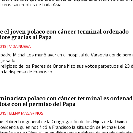
uturos sacerdotes de toda Asia
ce el joven polaco con cáncer terminal ordenado
dote gracias al Papa
019
|
VIDA NUEVA
l padre Michal Los murió ayer en el hospital de Varsovia donde per
ngresado
l religioso de los Padres de Orione hizo sus votos perpetuos el 23
on la dispensa de Francisco
minarista polaco con cáncer terminal es ordenad
dote con el permiso del Papa
019
|
ELENA MAGARIÑOS
e el director general de la Congregación de los Hijos de la Divina
ovidencia quien notificó a Francisco la situación de Michael Los
través de un vídeo, el joven dirige unas palabras de agradecimiento