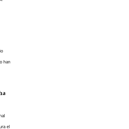
io
no han
 ha
nal
ra el