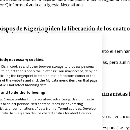
rir”, informa Ayuda a la Iglesia Necesitada
bispos de Nigeria piden la liberación de los cuatro
aristas secuestrados
020
|
VIDA NUEVA
l pasado miércoles un grupo de hombres armados asaltó el seminar
atólico Good Shepherd
rictly necessary cookies.
os captores se han puesto en contacto con las familias, pero aun 
 IDs in cookies and other browser storage to process personal
edido ningún rescate
to object to this open the "Settings". You may accept, deny or
licking the fingerprint button on the left bottom corner of the
ter of the website and click the My data menu item, on that page
 will not affect browsing data.
and to do the following:
o Requena: “La media de edad de los seminaristas
. Create profiles for personalised advertising. Use profiles to
ntado”
les to select personalised content. Measure advertising
020
|
RUBÉN CRUZ
tics or combinations of data from different sources. Develop
ata. Actively scan device characteristics for identification.
 director de Seminarios de la CEE reconoce que “la pastoral vocacio
ambién está destinada a adultos”
Los seminarios menores siguen siendo necesarios en España”, asegu