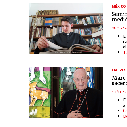
MÉXICO
Semin
medid
08/07/2
El
ca
e
To
ENTREV
Marc 
sacer
13/06/2
E
af
Co
D