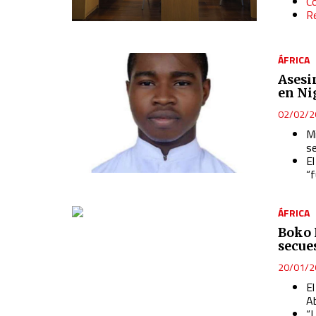
Co
R
ÁFRICA
Asesi
en Ni
02/02/2
M
s
E
“
ÁFRICA
Boko 
secue
20/01/2
E
A
“