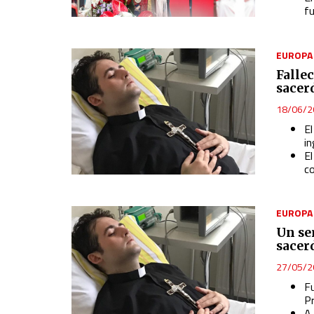
Develop and improve services
f
Use limited data to select content
EUROPA
IAB Special Features:
Falle
Use precise geolocation data
sacer
18/06/2
Identify devices based on information actively requested
E
Non-IAB processing purposes:
i
Essential
E
c
Analytical
Functional
EUROPA
Un se
Advertising
sacer
27/05/2
Fu
Pr
A 