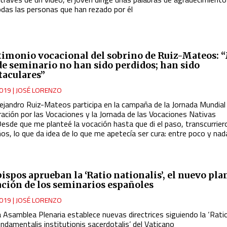
odas las personas que han rezado por él
stimonio vocacional del sobrino de Ruiz-Mateos: 
de seminario no han sido perdidos; han sido
taculares”
019
|
JOSÉ LORENZO
lejandro Ruiz-Mateos participa en la campaña de la Jornada Mundial
ración por las Vocaciones y la Jornada de las Vocaciones Nativas
esde que me planteé la vocación hasta que di el paso, transcurrier
os, lo que da idea de lo que me apetecía ser cura: entre poco y nad
ispos aprueban la ‘Ratio nationalis’, el nuevo pla
ción de los seminarios españoles
019
|
JOSÉ LORENZO
 Asamblea Plenaria establece nuevas directrices siguiendo la ‘Rati
ndamentalis institutionis sacerdotalis’ del Vaticano