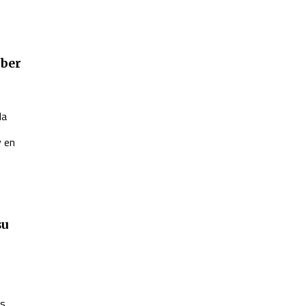
aber
la
y en
su
os