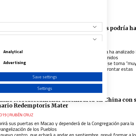
acerdote
A
e cada 10 seminaristas estadounidenses podría h
do abusos
019
|
VIDA NUEVA
 estudio del Instituto McGrath para la Vida de Iglesia ha analizado 
Analytical
ealidad de los jóvenes de los seminarios de Estados Unidos
Advertising
l 84% considera que la institución a la que pertenecen se toma “mu
erio” las denuncias, pero piden más formación para afrontar estas
ituaciones
Save settings
Settings
mino Neocatecumenal desembarca en China con 
ario Redemptoris Mater
019
|
RUBÉN CRUZ
brirá sus puertas en Macao y dependerá de la Congregación para la
a from different sources
vangelización de los Pueblos
l nuevo centro, que echará a andar en septiembre, prevé formar a l