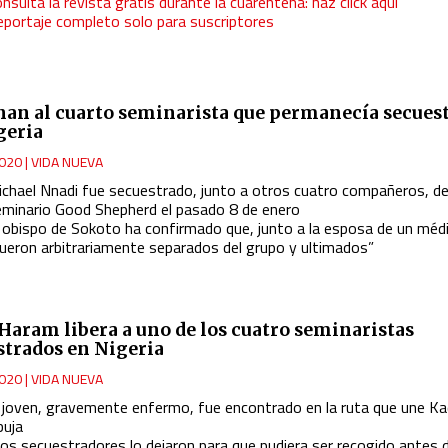
nsulta la revista gratis durante la cuarentena: haz click aquí
eportaje completo solo para suscriptores
nan al cuarto seminarista que permanecía secues
geria
020
|
VIDA NUEVA
ichael Nnadi fue secuestrado, junto a otros cuatro compañeros, de
eminario Good Shepherd el pasado 8 de enero
l obispo de Sokoto ha confirmado que, junto a la esposa de un méd
fueron arbitrariamente separados del grupo y ultimados”
Haram libera a uno de los cuatro seminaristas
strados en Nigeria
020
|
VIDA NUEVA
l joven, gravemente enfermo, fue encontrado en la ruta que une K
buja
Los secuestradores lo dejaron para que pudiera ser recogido antes 