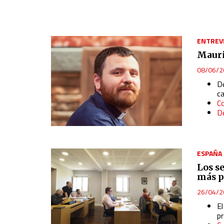
ENTREV
Mauri
08/06/2
De
c
Co
D
ESPAÑA
Los s
más p
26/04/2
El
p