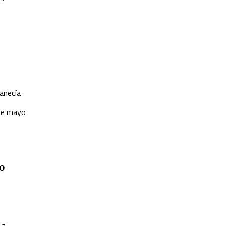
manecía
 de mayo
o
 a