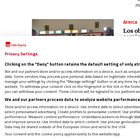
mo
ÁFRICA
Los o
semin
17/01/2
Privacy Settings
E
c
Clicking on the "Deny" button retains the default setting of only st
L
We and our partners store and/or access information on a device, such as unique
p
data. Some vendors may process your personal data based on legitimate interest, 
manage your settings by clicking the "Manage settings" button or at any time by c
website. To withdraw your consent click on the fingerprint or the link in the foo
you can withdraw your consent. These choices will be signaled to our partners and
ESPAÑA
We and our partners process data to analyze website performance 
Sergi
Store and/or access information on a device. Use limited data to select advertising
aume
select personalised advertising. Create profiles to personalise content. Use profi
02/01/2
performance. Measure content performance. Understand audiences through statis
and improve services. Use limited data to select content. Use precise geolocation d
El
Data may be shared outside of the European Union and send to the USA.
t
Your consent and the cookie policy applies solely to this website/app.
“