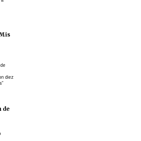
“Mis
 de
on diez
a”
n de
o