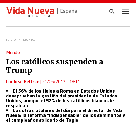
España
INICIO
MUNDO
Escrib
Mundo
tu
consul
Los católicos suspenden a
y
pulsa
Trump
en
INTRO
Por
José Beltrán
|
21/06/2017 - 18:11
El 56% de los fieles a Roma en Estados Unidos
desaprueban la gestión del presidente de Estados
Unidos, aunque el 52% de los católicos blancos le
respaldan
Los otros titulares del día para el director de Vida
Nueva: la reforma “indispensable” de los seminarios y
el cumpleaños solidario de Tagle