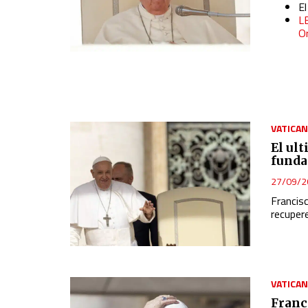
E
L
Or
VATICA
El ul
funda
27/09/2
Francis
recupere
VATICA
Franc