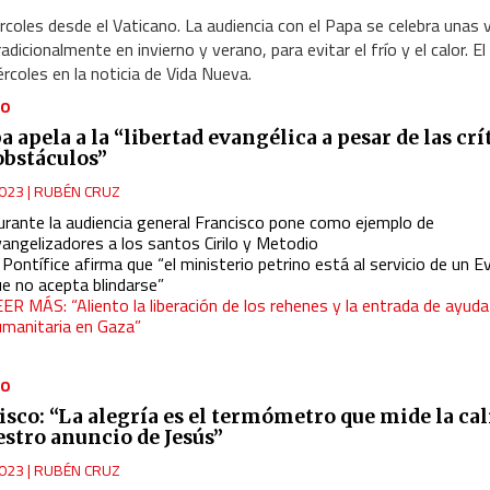
ércoles desde el Vaticano. La audiencia con el Papa se celebra unas 
adicionalmente en invierno y verano, para evitar el frío y el calor. El
ércoles en la noticia de Vida Nueva.
NO
a apela a la “libertad evangélica a pesar de las crí
 obstáculos”
023
|
RUBÉN CRUZ
urante la audiencia general Francisco pone como ejemplo de
vangelizadores a los santos Cirilo y Metodio
 Pontífice afirma que “el ministerio petrino está al servicio de un E
ue no acepta blindarse”
ER MÁS: “Aliento la liberación de los rehenes y la entrada de ayuda
umanitaria en Gaza”
NO
isco: “La alegría es el termómetro que mide la ca
estro anuncio de Jesús”
023
|
RUBÉN CRUZ