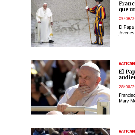
Develop and improve services
Franc
que u
Use limited data to select content
09/08/2
IAB Special Features:
El Papa 
jóvenes
Use precise geolocation data
Identify devices based on information actively requested
Non-IAB processing purposes:
VATICA
Essential
El Pa
audie
Analytical
28/06/2
Functional
Francis
Mary Mc
Advertising
VATICA