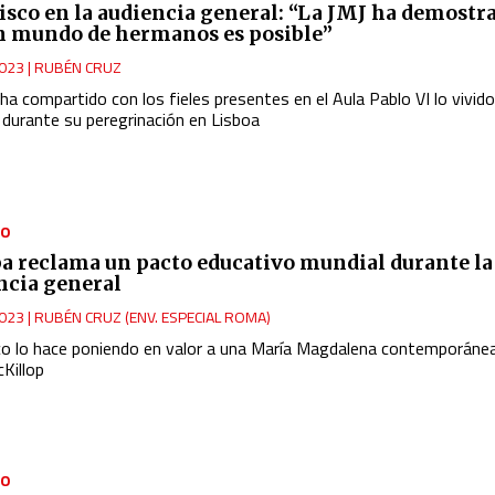
isco en la audiencia general: “La JMJ ha demostr
n mundo de hermanos es posible”
023
|
RUBÉN CRUZ
ha compartido con los fieles presentes en el Aula Pablo VI lo vivido
 durante su peregrinación en Lisboa
NO
pa reclama un pacto educativo mundial durante la
ncia general
023
|
RUBÉN CRUZ (ENV. ESPECIAL ROMA)
co lo hace poniendo en valor a una María Magdalena contemporáne
Killop
NO