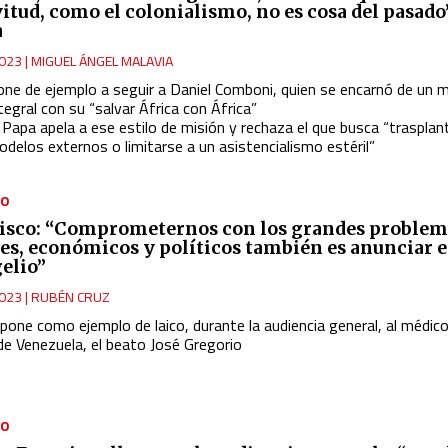
vitud, como el colonialismo, no es cosa del pasado
a
023
|
MIGUEL ÁNGEL MALAVIA
one de ejemplo a seguir a Daniel Comboni, quien se encarnó de un
tegral con su “salvar África con África”
 Papa apela a ese estilo de misión y rechaza el que busca “trasplan
delos externos o limitarse a un asistencialismo estéril”
NO
isco: “Comprometernos con los grandes problem
les, económicos y políticos también es anunciar e
elio”
023
|
RUBÉN CRUZ
pone como ejemplo de laico, durante la audiencia general, al médico
de Venezuela, el beato José Gregorio
NO