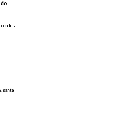
ado
 con los
a: santa