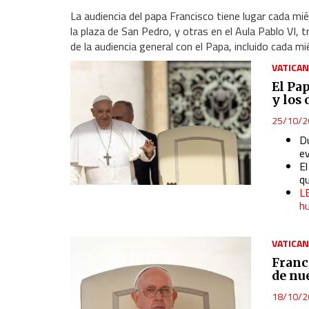
La audiencia del papa Francisco tiene lugar cada mi
la plaza de San Pedro, y otras en el Aula Pablo VI, tr
de la audiencia general con el Papa, incluido cada mi
VATICA
El Pap
y los
25/10/2
D
e
El
q
LE
h
VATICA
Franc
de nu
18/10/2