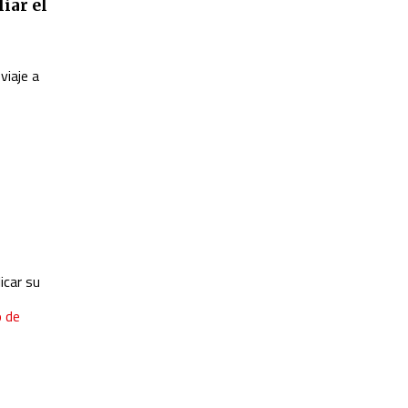
iar el
viaje a
icar su
o de