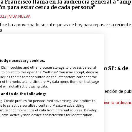
pa Francisco llama en la audiencia general a “ampl
ón para estar cerca de cada persona”
023
|
VIDA NUEVA
ífice ha aprovechado su catequesis de hoy para repasar su reciente 
ia
NO
rictly necessary cookies.
 IDs in cookies and other browser storage to process personal
 fecha para la segunda parte de Laudato Si’: 4 de
to object to this open the "Settings". You may accept, deny or
re
licking the fingerprint button on the left bottom corner of the
ter of the website and click the My data menu item, on that page
023
|
MATEO GONZÁLEZ ALONSO
 will not affect browsing data.
ancisco confirma en la audiencia general que tiene intención de publ
and to do the following:
eva carta el día de san Francisco de Asís
. Create profiles for personalised advertising. Use profiles to
ER MÁS: Francisco invita en la audiencia general a “vivir lo ordinari
les to select personalised content. Measure advertising
anera extraordinaria”
tics or combinations of data from different sources. Develop
ata. Actively scan device characteristics for identification.
NO