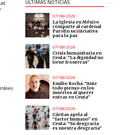
ÚLTIMAS NOTICIAS
uld
e
07/08/2026
La Iglesia en México
comparte al cardenal
Parolin su iniciativa
para la paz
07/08/2026
Crisis humanitaria en
Ceuta: “La dignidad no
tiene fronteras”
07/08/2026
Emilio Rocha: “Ante
erráneo
todo pienso en los
muertos al querer
entrar en Ceuta”
07/08/2026
Cáritas apela al
“factor humano” en
Ceuta: “Su desgracia
es nuestra desgracia”