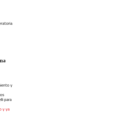
eratoria
una
s
miento y
los
li para
o y ya