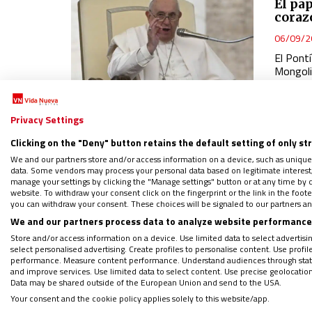
El pa
coraz
06/09/2
El Pont
Mongol
Privacy Settings
VATICA
Clicking on the "Deny" button retains the default setting of only st
We and our partners store and/or access information on a device, such as unique
Ya hay
data. Some vendors may process your personal data based on legitimate interest, 
octub
manage your settings by clicking the "Manage settings" button or at any time by c
website. To withdraw your consent click on the fingerprint or the link in the foo
30/08/2
you can withdraw your consent. These choices will be signaled to our partners and
Fr
We and our partners process data to analyze website performance 
nu
Store and/or access information on a device. Use limited data to select advertising
LE
select personalised advertising. Create profiles to personalise content. Use profi
m
performance. Measure content performance. Understand audiences through statis
and improve services. Use limited data to select content. Use precise geolocation d
Data may be shared outside of the European Union and send to the USA.
VATICA
Your consent and the cookie policy applies solely to this website/app.