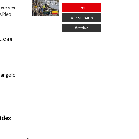
veces en
Leer
 vídeo
Ver sumario
Archivo
ticas
vangelio
lidez