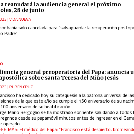
pa reanudará la audiencia general el próximo
oles, 28 de junio
023
|
VIDA NUEVA
rior había sido cancelada para “salvaguardar la recuperación postop
to Padre”
NO
diencia general preoperatoria del Papa: anuncia 
 apostólica sobre santa Teresa del Niño Jesús
023
|
RUBÉN CRUZ
ancisco ha dedicado hoy su catequesis a la patrona universal de la
isiones de la que este año se cumple el 150 aniversario de su naci
 100 aniversario de su beatificación
orge Mario Bergoglio se ha mostrado sonriente saludando a todos 
eregrinos desde su papamóvil minutos antes de ingresar en el Gemel
er operado
EER MÁS: El médico del Papa: “Francisco está despierto, bromeand