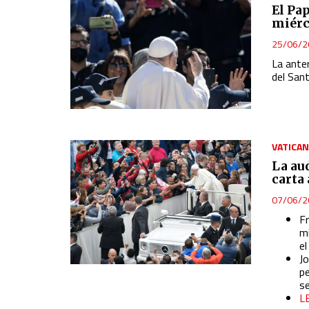
El Pa
miérc
25/06/2
La ante
del San
VATICA
La au
carta
07/06/2
Fr
m
el
J
p
s
L