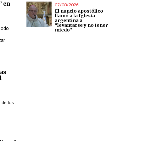
” en
07/08/2026
El nuncio apostólico
llamó a la Iglesia
argentina a
“levantarse y no tener
 modo
miedo”
tar
as
l
 de los