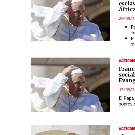
escla
Áfric
20/09/2
P
in
El
mo
VATICA
Franc
socia
Evang
13/09/2
El Papa 
pobres 
VATICA