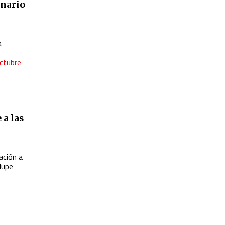
inario
a
octubre
 a las
ación a
lupe