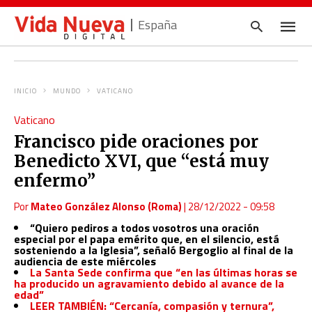
España
INICIO
MUNDO
VATICANO
Escrib
Vaticano
tu
consul
Francisco pide oraciones por
y
pulsa
Benedicto XVI, que “está muy
en
INTRO
enfermo”
Por
Mateo González Alonso (Roma)
|
28/12/2022 - 09:58
“Quiero pediros a todos vosotros una oración
especial por el papa emérito que, en el silencio, está
sosteniendo a la Iglesia”, señaló Bergoglio al final de la
audiencia de este miércoles
La Santa Sede confirma que “en las últimas horas se
ha producido un agravamiento debido al avance de la
edad”
LEER TAMBIÉN: “Cercanía, compasión y ternura”,