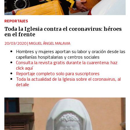
REPORTAJES
Toda la Iglesia contra el coronavirus: héroes
en el frente
20/03/2020
|
MIGUEL ÁNGEL MALAVIA
Hombres y mujeres aportan su labor y oración desde las
capellanías hospitalarias y centros sociales
Consulta la revista gratis durante la cuarentena: haz
click aquí
Reportaje completo solo para suscriptores
Toda la actualidad de la Iglesia sobre el coronavirus, al
detalle