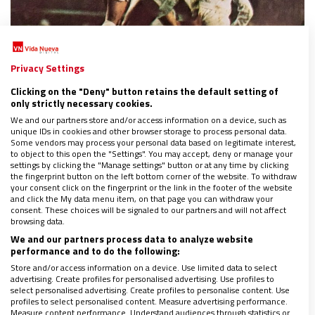
ESPAÑA
|
REPORTAJES
Muere por coronavirus Goyo Benito,
Privacy Settings
histórico central del Real Madrid que se
forjó… con los salesianos
Clicking on the "Deny" button retains the default setting of
only strictly necessary cookies.
02/04/2020
|
MIGUEL ÁNGEL MALAVIA
We and our partners store and/or access information on a device, such as
El icónico representante del fútbol de la furia estudió en
unique IDs in cookies and other browser storage to process personal data.
colegios de los hijos de Don Bosco en Vitoria y Madrid
Some vendors may process your personal data based on legitimate interest,
Consulta la revista gratis durante la cuarentena: haz
to object to this open the "Settings". You may accept, deny or manage your
settings by clicking the "Manage settings" button or at any time by clicking
click aquí
the fingerprint button on the left bottom corner of the website. To withdraw
Toda la actualidad de la Iglesia sobre el coronavirus, al
your consent click on the fingerprint or the link in the footer of the website
detalle
and click the My data menu item, on that page you can withdraw your
consent. These choices will be signaled to our partners and will not affect
browsing data.
We and our partners process data to analyze website
performance and to do the following:
Store and/or access information on a device. Use limited data to select
advertising. Create profiles for personalised advertising. Use profiles to
select personalised advertising. Create profiles to personalise content. Use
profiles to select personalised content. Measure advertising performance.
Measure content performance. Understand audiences through statistics or