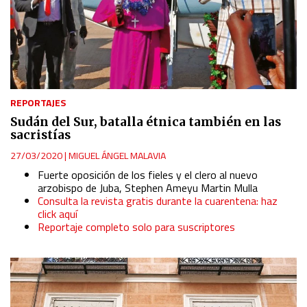
REPORTAJES
Sudán del Sur, batalla étnica también en las
sacristías
27/03/2020
|
MIGUEL ÁNGEL MALAVIA
Fuerte oposición de los fieles y el clero al nuevo
arzobispo de Juba, Stephen Ameyu Martin Mulla
Consulta la revista gratis durante la cuarentena: haz
click aquí
Reportaje completo solo para suscriptores