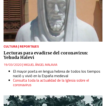
CULTURA
|
REPORTAJES
Lecturas para evadirse del coronavirus:
Yehuda Halevi
19/03/2020
|
MIGUEL ÁNGEL MALAVIA
El mayor poeta en lengua hebrea de todos los tiempos
nació y vivió en la España medieval
Consulta toda la actualidad de la Iglesia sobre el
coronavirus