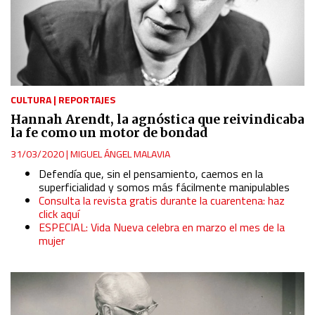
CULTURA
|
REPORTAJES
Hannah Arendt, la agnóstica que reivindicaba
la fe como un motor de bondad
31/03/2020
|
MIGUEL ÁNGEL MALAVIA
Defendía que, sin el pensamiento, caemos en la
superficialidad y somos más fácilmente manipulables
Consulta la revista gratis durante la cuarentena: haz
click aquí
ESPECIAL: Vida Nueva celebra en marzo el mes de la
mujer