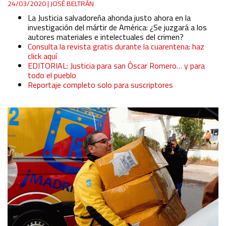
24/03/2020
|
JOSÉ BELTRÁN
La Justicia salvadoreña ahonda justo ahora en la
investigación del mártir de América: ¿Se juzgará a los
autores materiales e intelectuales del crimen?
Consulta la revista gratis durante la cuarentena: haz
click aquí
EDITORIAL: Justicia para san Óscar Romero… y para
todo el pueblo
Reportaje completo solo para suscriptores