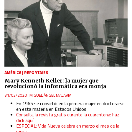
AMÉRICA
|
REPORTAJES
Mary Kenneth Keller: la mujer que
revolucionó la informática era monja
31/03/2020
|
MIGUEL ÁNGEL MALAVIA
En 1965 se convirtió en la primera mujer en doctorarse
en esta materia en Estados Unidos
Consulta la revista gratis durante la cuarentena: haz
click aquí
ESPECIAL: Vida Nueva celebra en marzo el mes de la
mujer