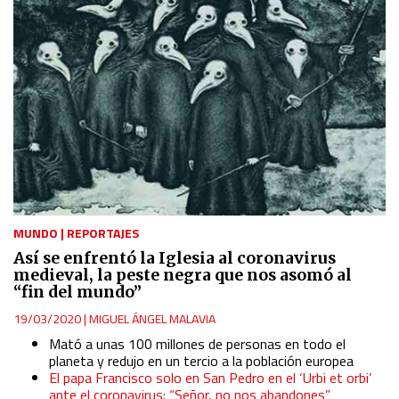
MUNDO
|
REPORTAJES
Así se enfrentó la Iglesia al coronavirus
medieval, la peste negra que nos asomó al
“fin del mundo”
19/03/2020
|
MIGUEL ÁNGEL MALAVIA
Mató a unas 100 millones de personas en todo el
planeta y redujo en un tercio a la población europea
El papa Francisco solo en San Pedro en el ‘Urbi et orbi’
ante el coronavirus: “Señor, no nos abandones”