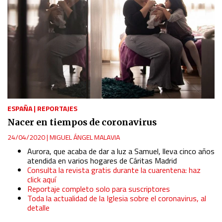
ESPAÑA
|
REPORTAJES
Nacer en tiempos de coronavirus
24/04/2020
|
MIGUEL ÁNGEL MALAVIA
Aurora, que acaba de dar a luz a Samuel, lleva cinco años
atendida en varios hogares de Cáritas Madrid
Consulta la revista gratis durante la cuarentena: haz
click aquí
Reportaje completo solo para suscriptores
Toda la actualidad de la Iglesia sobre el coronavirus, al
detalle