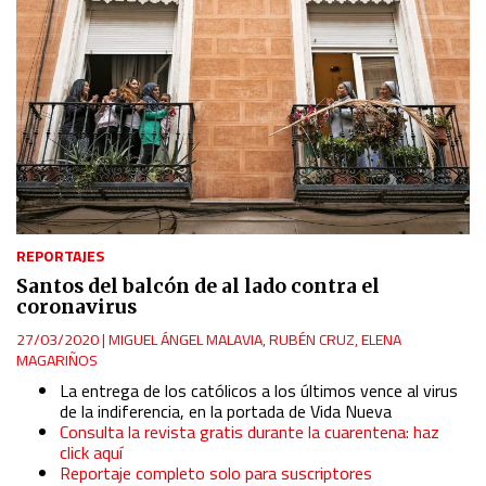
REPORTAJES
Santos del balcón de al lado contra el
coronavirus
27/03/2020
|
MIGUEL ÁNGEL MALAVIA
,
RUBÉN CRUZ
,
ELENA
MAGARIÑOS
La entrega de los católicos a los últimos vence al virus
de la indiferencia, en la portada de Vida Nueva
Consulta la revista gratis durante la cuarentena: haz
click aquí
Reportaje completo solo para suscriptores