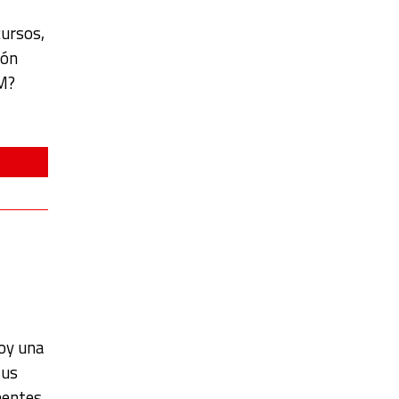
cursos,
ión
M?
hoy una
sus
nentes,