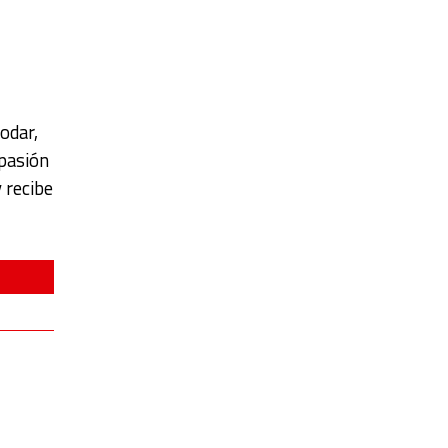
odar,
 pasión
 recibe