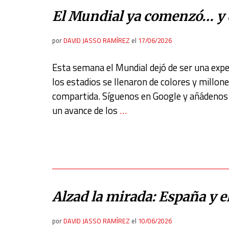
Develop and improve services
El Mundial ya comenzó… y 
Use limited data to select content
por
DAVID JASSO RAMÍREZ
el
17/06/2026
IAB Special Features:
Use precise geolocation data
Esta semana el Mundial dejó de ser una expec
Identify devices based on information actively requested
los estadios se llenaron de colores y millo
compartida. Síguenos en Google y añádenos c
Non-IAB processing purposes:
un avance de los
…
Essential
Analytical
Functional
Advertising
Alzad la mirada: España y 
por
DAVID JASSO RAMÍREZ
el
10/06/2026