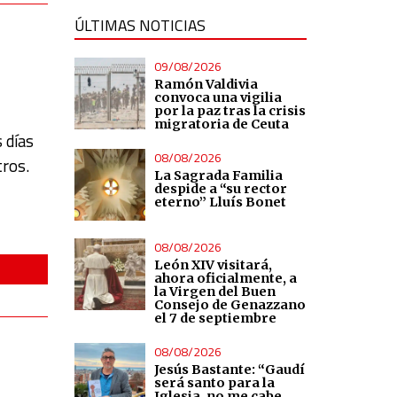
ÚLTIMAS NOTICIAS
09/08/2026
Ramón Valdivia
convoca una vigilia
por la paz tras la crisis
migratoria de Ceuta
 días
08/08/2026
tros.
La Sagrada Familia
despide a “su rector
eterno” Lluís Bonet
08/08/2026
León XIV visitará,
ahora oficialmente, a
la Virgen del Buen
Consejo de Genazzano
el 7 de septiembre
08/08/2026
Jesús Bastante: “Gaudí
será santo para la
Iglesia, no me cabe