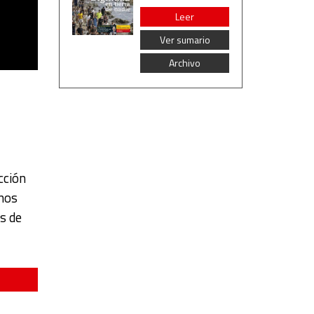
Leer
Ver sumario
Archivo
cción
enos
s de