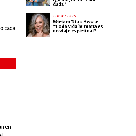
duda”
08/08/2026
Miriam Díaz-Aroca:
“Toda vida humana es
do cada
un viaje espiritual”
án en
el