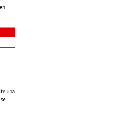
 en
ite una
 se