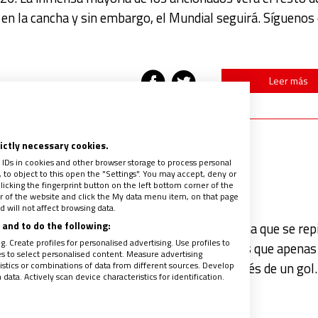
 en la cancha y sin embargo, el Mundial seguirá. Síguenos
Leer más
rictly necessary cookies.
 el otro Mundial
 IDs in cookies and other browser storage to process personal
to object to this open the "Settings". You may accept, deny or
licking the fingerprint button on the left bottom corner of the
ter of the website and click the My data menu item, on that page
 will not affect browsing data.
and to do the following:
decisivas, sigo maravillándome con una escena que se rep
. Create profiles for personalised advertising. Use profiles to
scubrir banderas de todos los colores, idiomas que apenas
les to select personalised content. Measure advertising
tics or combinations of data from different sources. Develop
zas y generaciones enteras abrazándose después de un gol.
ata. Actively scan device characteristics for identification.