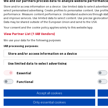
We and our partners process data to analyze website performance 
con Dios.
Store and/or access information on a device. Use limited data to select advertising
select personalised advertising. Create profiles to personalise content. Use profi
performance. Measure content performance. Understand audiences through statis
and improve services. Use limited data to select content. Use precise geolocation d
Data may be shared outside of the European Union and send to the USA.
Your consent and the cookie policy applies solely to this website/app.
View Partner List (1 IAB Vendors)
We use your data for the following purposes:
IAB processing purposes:
Store and/or access information on a device
Use limited data to select advertising
Essential
Create profiles for personalised advertising
Functional
Use profiles to select personalised advertising
Create profiles to personalise content
Accept all cookies
Only essential cookies
Use profiles to select personalised content