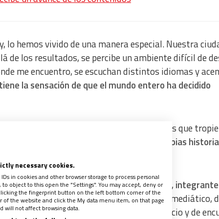
, lo hemos vivido de una manera especial. Nuestra ciud
 de los resultados, se percibe un ambiente difícil de des
donde me encuentro, se escuchan distintos idiomas y acen
tiene la sensación de que el mundo entero ha decidido
s ya han dejado sorpresas. Equipos favoritos que tropie
 jugadores que comienzan a escribir sus propias histori
no sucede dentro de la cancha.
rictly necessary cookies.
 IDs in cookies and other browser storage to process personal
casi desapercibida, ya que antes de su debut,
integrantes
to object to this open the "Settings". You may accept, deny or
licking the fingerprint button on the left bottom corner of the
 en Monterrey para orar
. En medio del ruido mediático, d
ter of the website and click the My data menu item, on that page
 will not affect browsing data.
os futbolistas buscaron un momento de silencio y de enc