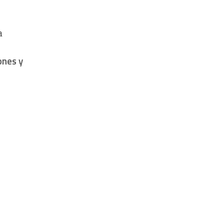
a
ones y