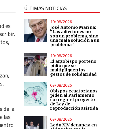
ÚLTIMAS NOTICIAS
10/08/2026
ad es
José Antonio Marina:
“Las adicciones no
cribir.
son un problema, sino
una mala solución a un
tos,
problema”
10/08/2026
El arzobispo porteño
pidió que se
multipliquen los
zan,
gestos de solidaridad
as
.
09/08/2026
Obispos ecuatorianos
piden al Parlamento
corregir el proyecto
de Ley de
 de la
reproducción asistida
e las
09/08/2026
uentro
León XIV denuncia en