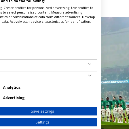
and to do the following:
. Create profiles for personalised advertising. Use profiles to
les to select personalised content. Measure advertising
tics or combinations of data from different sources. Develop
ata. Actively scan device characteristics for identification.
Analytical
Advertising
Save settings
Settings