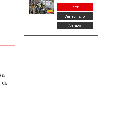
Leer
Ver sumario
Archivo
ó a
r de