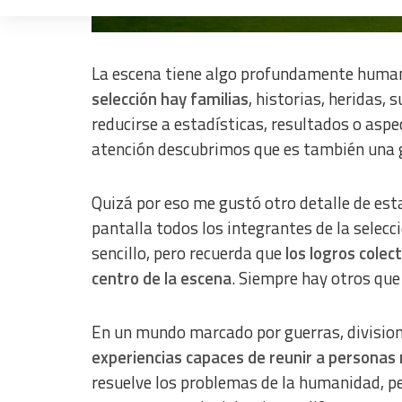
Partido amistoso
Measure advertising performance
Measure content performance
La escena tiene algo profundamente huma
Understand audiences through statistics or combinations of dat
selección hay familias
, historias, heridas, 
reducirse a estadísticas, resultados o as
Develop and improve services
atención descubrimos que es también una g
Use limited data to select content
IAB Special Features:
Quizá por eso me gustó otro detalle de est
Use precise geolocation data
pantalla todos los integrantes de la selecc
sencillo, pero recuerda que
los logros cole
Identify devices based on information actively requested
centro de la escena
. Siempre hay otros que
Non-IAB processing purposes:
Essential
En un mundo marcado por guerras, division
Analytical
experiencias capaces de reunir a personas
resuelve los problemas de la humanidad, pe
Functional