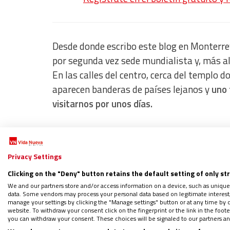
Desde donde escribo este blog en Monterrey
por segunda vez sede mundialista y, más allá
En las calles del centro, cerca del templo 
aparecen banderas de países lejanos y
uno 
visitarnos por unos días.
Como sucede siempre, los primeros partido
s
elecciones que superan las expectativas y
Privacy Settings
Pero quizá lo más interesante del Mundial 
Clicking on the "Deny" button retains the default setting of only st
We and our partners store and/or access information on a device, such as unique
Me llamó la atención una noticia que pasó 
data. Some vendors may process your personal data based on legitimate interest, 
manage your settings by clicking the "Manage settings" button or at any time by c
selección de Túnez visitaron una mezquita
website. To withdraw your consent click on the fingerprint or the link in the foo
you can withdraw your consent. These choices will be signaled to our partners and
apuestas y de la presión deportiva, aquell