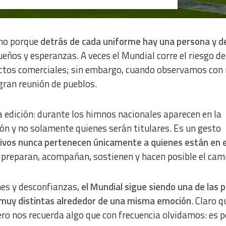
 de fútbol. Selección mexicana. Foto: EFE
no porque
detrás de cada uniforme hay una persona y d
a from different sources
sueños y esperanzas. A veces el Mundial corre el riesgo de
pectos comerciales; sin embargo, cuando observamos con
ran reunión de pueblos.
a edición: durante los himnos nacionales aparecen en la
ión y no solamente quienes serán titulares. Es un gesto
ctivos nunca pertenecen únicamente a quienes están en e
 preparan, acompañan, sostienen y hacen posible el cam
es y desconfianzas,
el Mundial sigue siendo una de las 
 muy distintas alrededor de una misma emoción
. Claro q
ro nos recuerda algo que con frecuencia olvidamos: es p