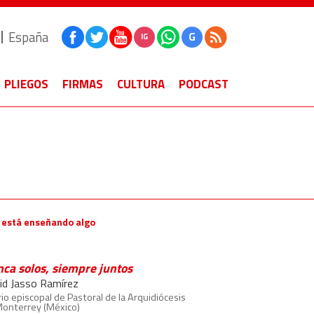
España
G
IG
PLIEGOS
FIRMAS
CULTURA
PODCAST
 está enseñando algo
ca solos, siempre juntos
id Jasso Ramírez
rio episcopal de Pastoral de la Arquidiócesis
Monterrey (México)