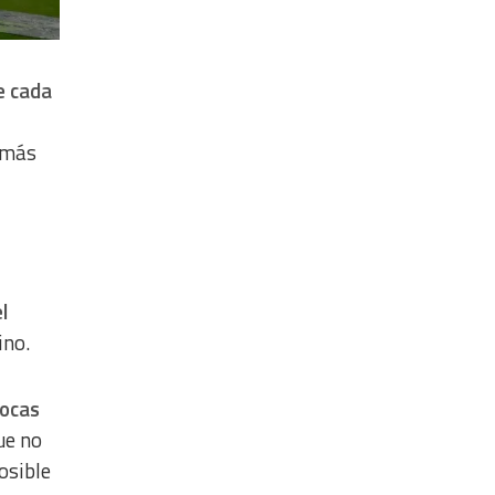
e cada
 más
l
ino.
pocas
ue no
osible