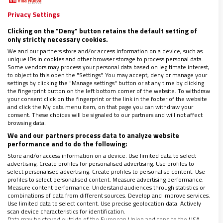
otros para atravesar los momentos límites y hasta
Privacy Settings
la misma muerte si nos llega a visitar.
Clicking on the "Deny" button retains the default setting of
only strictly necessary cookies.
We and our partners store and/or access information on a device, such as
unique IDs in cookies and other browser storage to process personal data.
Some vendors may process your personal data based on legitimate interest,
to object to this open the "Settings". You may accept, deny or manage your
settings by clicking the "Manage settings" button or at any time by clicking
the fingerprint button on the left bottom corner of the website. To withdraw
your consent click on the fingerprint or the link in the footer of the website
and click the My data menu item, on that page you can withdraw your
consent. These choices will be signaled to our partners and will not affect
browsing data.
We and our partners process data to analyze website
performance and to do the following:
Store and/or access information on a device. Use limited data to select
advertising. Create profiles for personalised advertising. Use profiles to
El tejido humano fundamental
select personalised advertising. Create profiles to personalise content. Use
profiles to select personalised content. Measure advertising performance.
Measure content performance. Understand audiences through statistics or
combinations of data from different sources. Develop and improve services.
El que María estuviese presente en la crucifixión
Use limited data to select content. Use precise geolocation data. Actively
scan device characteristics for identification.
también nos da pistas para comportarnos frente a
Data may be shared outside of the European Union and send to the USA.