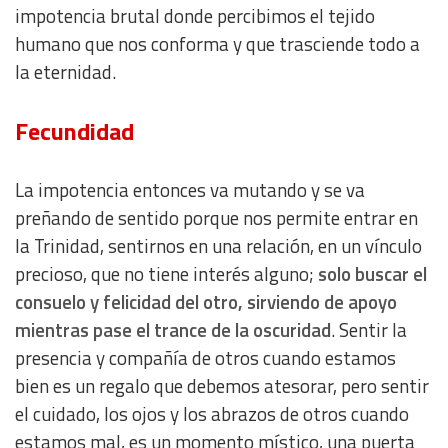
impotencia brutal donde percibimos el tejido
Measure advertising performance
humano que nos conforma y que trasciende todo a
la eternidad.
Measure content performance
Fecundidad
Understand audiences through statistics or combinations
of data from different sources
La impotencia entonces va mutando y se va
Develop and improve services
preñando de sentido porque nos permite entrar en
la Trinidad, sentirnos en una relación, en un vínculo
Use limited data to select content
precioso, que no tiene interés alguno;
solo buscar el
consuelo y felicidad del otro, sirviendo de apoyo
IAB Special Features:
mientras pase el trance de la oscuridad
. Sentir la
Use precise geolocation data
presencia y compañía de otros cuando estamos
bien es un regalo que debemos atesorar, pero sentir
Identify devices based on information actively requested
el cuidado, los ojos y los abrazos de otros cuando
estamos mal, es un momento místico, una puerta
Non-IAB processing purposes: