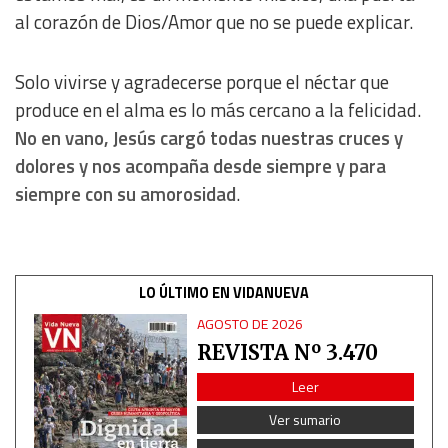
al corazón de Dios/Amor que no se puede explicar.
Essential
Solo vivirse y agradecerse porque el néctar que
Analytical
produce en el alma es lo más cercano a la felicidad.
No en vano, Jesús cargó todas nuestras cruces y
Functional
dolores y nos acompaña desde siempre y para
siempre con su amorosidad
.
Advertising
LO ÚLTIMO EN VIDANUEVA
AGOSTO DE 2026
REVISTA Nº 3.470
Leer
Ver sumario