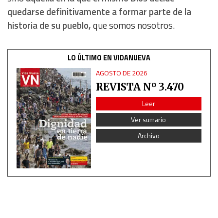
quedarse definitivamente a formar parte de la
Understand audiences through statistics or combinations
historia de su pueblo,
que somos nosotros.
of data from different sources
Develop and improve services
LO ÚLTIMO EN VIDANUEVA
AGOSTO DE 2026
Use limited data to select content
REVISTA Nº 3.470
Leer
IAB Special Features:
Ver sumario
Use precise geolocation data
Archivo
Identify devices based on information actively requested
Non-IAB processing purposes:
Essential
Analytical