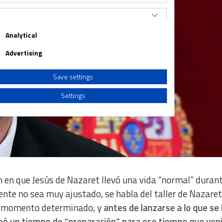
Analytical
Advertising
Save settings
Settings
a from different sources
n en que Jesús de Nazaret llevó una vida “normal” durant
te no sea muy ajustado, se habla del taller de Nazaret
un momento determinado, y
antes de lanzarse a lo que se
pleó un tiempo de “preparación” para ese tiempo que vení