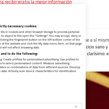
 recibir gratis la mejor información
os
rictly necessary cookies.
 IDs in cookies and other browser storage to process personal
to object to this open the "Settings". You may accept, deny or
sar las circunstancias de la vida o repensarse a sí mis
licking the fingerprint button on the left bottom corner of the
ter of the website and click the My data menu item, on that page
a suponer en algunos casos–
suele ser un ejercicio sano y
 will not affect browsing data.
en el Nuevo Testamento,
tenemos un ejemplo clarísimo: e
and to do the following:
. Create profiles for personalised advertising. Use profiles to
les to select personalised content. Measure advertising
tics or combinations of data from different sources. Develop
ata. Actively scan device characteristics for identification.