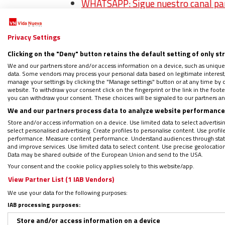
WHATSAPP: Sigue nuestro canal para
PODCAST: El encuentro de contrari
Regístrate en el boletín gratuito
Privacy Settings
Clicking on the "Deny" button retains the default setting of only st
We and our partners store and/or access information on a device, such as unique
data. Some vendors may process your personal data based on legitimate interest, 
Sea como fuere, dedicar un tiempo para pen
manage your settings by clicking the "Manage settings" button or at any time by c
website. To withdraw your consent click on the fingerprint or the link in the foo
más allá de la irresponsabilidad que pued
you can withdraw your consent. These choices will be signaled to our partners and
conveniente
. En la Biblia, concretamente 
We and our partners process data to analyze website performance 
Store and/or access information on a device. Use limited data to select advertising
Jesús.
select personalised advertising. Create profiles to personalise content. Use profi
performance. Measure content performance. Understand audiences through statis
and improve services. Use limited data to select content. Use precise geolocation d
Data may be shared outside of the European Union and send to the USA.
Your consent and the cookie policy applies solely to this website/app.
View Partner List (1 IAB Vendors)
We use your data for the following purposes:
IAB processing purposes:
Store and/or access information on a device