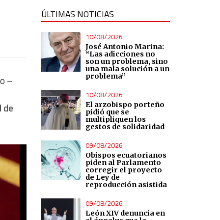
ÚLTIMAS NOTICIAS
10/08/2026
José Antonio Marina:
“Las adicciones no
son un problema, sino
una mala solución a un
problema”
mo –
10/08/2026
El arzobispo porteño
l de
pidió que se
multipliquen los
gestos de solidaridad
09/08/2026
Obispos ecuatorianos
piden al Parlamento
corregir el proyecto
de Ley de
reproducción asistida
09/08/2026
León XIV denuncia en