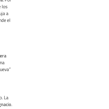
 los
uja a
nde el
iera
una
nueva”
o. La
gnacio
.