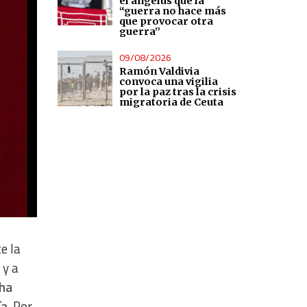
el ángelus que la
“guerra no hace más
que provocar otra
guerra”
09/08/2026
Ramón Valdivia
convoca una vigilia
por la paz tras la crisis
migratoria de Ceuta
e la
 y a
 ha
a.
Por