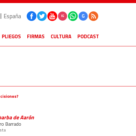
España
G
IG
PLIEGOS
FIRMAS
CULTURA
PODCAST
cisiones?
barba de Aarón
ro Barrado
ista