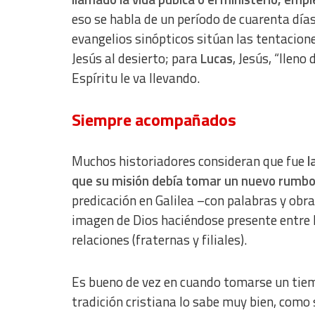
Use precise geolocation data
eso se habla de un período de cuarenta días 
evangelios sinópticos sitúan las tentacion
Identify devices based on information actively requested
Jesús al desierto; para
Lucas
, Jesús, “lleno
Non-IAB processing purposes:
Espíritu le va llevando.
Essential
Analytical
Siempre acompañados
Functional
Muchos historiadores consideran que fue
l
Advertising
que su misión debía tomar un nuevo rumb
predicación en Galilea –con palabras y obras
imagen de Dios haciéndose presente entre 
relaciones (fraternas y filiales).
Es bueno de vez en cuando tomarse un tiem
tradición cristiana lo sabe muy bien, como s