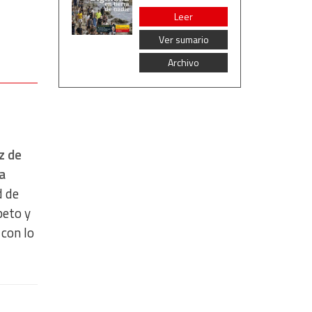
Leer
Ver sumario
Archivo
z de
na
d de
peto y
con lo