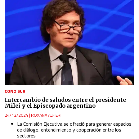
Use profiles to select personalised content
Measure advertising performance
Measure content performance
Understand audiences through statistics or combinations
of data from different sources
Develop and improve services
CONO SUR
Intercambio de saludos entre el presidente
Use limited data to select content
Milei y el Episcopado argentino
24/12/2024
|
ROXANA ALFIERI
IAB Special Features:
La Comisión Ejecutiva se ofreció para generar espacios
Use precise geolocation data
de diálogo, entendimiento y cooperación entre los
sectores