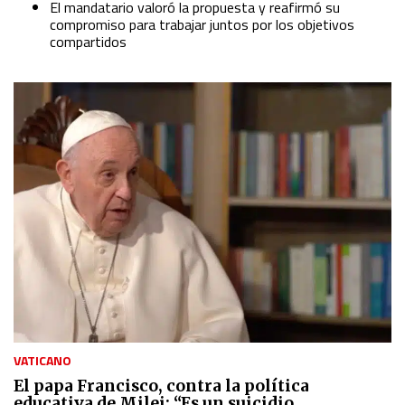
El mandatario valoró la propuesta y reafirmó su
Identify devices based on information actively requested
compromiso para trabajar juntos por los objetivos
compartidos
Non-IAB processing purposes:
Essential
Analytical
Functional
Advertising
VATICANO
El papa Francisco, contra la política
educativa de Milei: “Es un suicidio