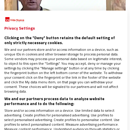
Privacy Settings
Clicking on the "Deny" button retains the default setting of
only strictly necessary cookies.
We and our partners store and/or access information on a device, such as
unique IDs in cookies and other browser storage to process personal data.
CONO SUR
Some vendors may process your personal data based on legitimate interest,
to object to this open the "Settings". You may accept, deny or manage your
El arzobispo de Buenos Aires, en el Tedeum:
settings by clicking the "Manage settings" button or at any time by clicking
“Se está muriendo la fraternidad, la
the fingerprint button on the left bottom corner of the website. To withdraw
tolerancia y el respeto”
your consent click on the fingerprint or the link in the footer of the website
and click the My data menu item, on that page you can withdraw your
26/05/2025
|
ROXANA ALFIERI
consent. These choices will be signaled to our partners and will not affect
browsing data.
Ante Javier Milei y otras autoridades, Jorge García
We and our partners process data to analyze website
Cuerva pidió terminar con las descalificaciones y el odio
performance and to do the following:
El prelado porteño convocó al diálogo, al encuentro y a
la reconciliación, porque “es con todos” la oportunidad
Store and/or access information on a device. Use limited data to select
advertising. Create profiles for personalised advertising. Use profiles to
de reconstrucción de la Patria
select personalised advertising. Create profiles to personalise content. Use
profiles to select personalised content. Measure advertising performance.
Measure content performance. Understand audiences through statistics or