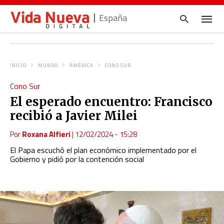
España
INICIO
MUNDO
AMÉRICA
CONO SUR
Escrib
Cono Sur
tu
consul
El esperado encuentro: Francisco
y
pulsa
recibió a Javier Milei
en
INTRO
Por
Roxana Alfieri
|
12/02/2024 - 15:28
El Papa escuchó el plan económico implementado por el
Gobierno y pidió por la contención social