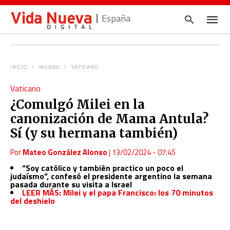
España
INICIO
MUNDO
VATICANO
Escrib
Vaticano
tu
consul
¿Comulgó Milei en la
y
pulsa
canonización de Mama Antula?
en
INTRO
Sí (y su hermana también)
Por
Mateo González Alonso
|
13/02/2024 - 07:45
“Soy católico y también practico un poco el
judaísmo”, confesó el presidente argentino la semana
pasada durante su visita a Israel
LEER MÁS: Milei y el papa Francisco: los 70 minutos
del deshielo