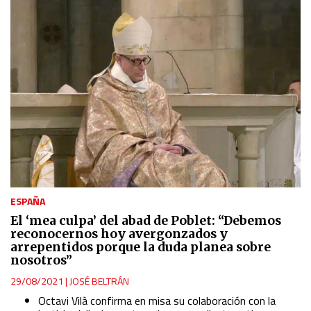
Identify devices based on information actively requested
Non-IAB processing purposes:
Essential
Analytical
Functional
Advertising
ESPAÑA
El ‘mea culpa’ del abad de Poblet: “Debemos
reconocernos hoy avergonzados y
arrepentidos porque la duda planea sobre
nosotros”
29/08/2021
|
JOSÉ BELTRÁN
Octavi Vilà confirma en misa su colaboración con la