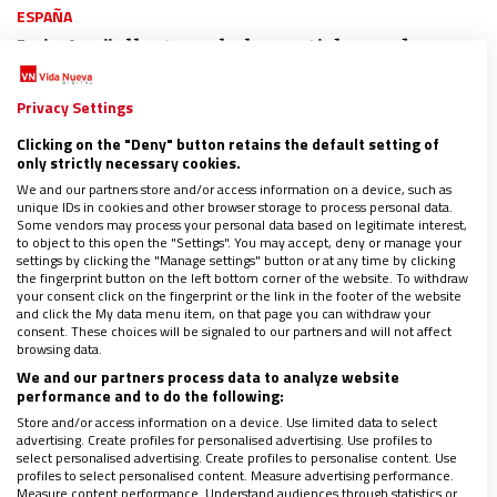
ESPAÑA
Luis Argüello, tras el plan antiabusos de
Moncloa: “Cuando la opinión pública es más
importante que la verdad, la confianza se
Privacy Settings
resquebraja”
Clicking on the "Deny" button retains the default setting of
06/02/2022
|
JOSÉ BELTRÁN
only strictly necessary cookies.
A través de un críptico tuit, el secretario general de los
We and our partners store and/or access information on a device, such as
obispos desvelaría su decepción por la falta de juego limpio
unique IDs in cookies and other browser storage to process personal data.
del Gobierno para afrontar la crisis de los abusos
Some vendors may process your personal data based on legitimate interest,
to object to this open the "Settings". You may accept, deny or manage your
settings by clicking the "Manage settings" button or at any time by clicking
the fingerprint button on the left bottom corner of the website. To withdraw
your consent click on the fingerprint or the link in the footer of the website
and click the My data menu item, on that page you can withdraw your
consent. These choices will be signaled to our partners and will not affect
browsing data.
We and our partners process data to analyze website
performance and to do the following:
Store and/or access information on a device. Use limited data to select
advertising. Create profiles for personalised advertising. Use profiles to
select personalised advertising. Create profiles to personalise content. Use
profiles to select personalised content. Measure advertising performance.
Measure content performance. Understand audiences through statistics or