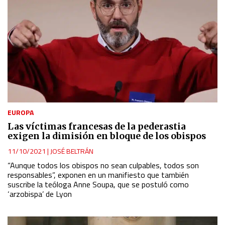
Use profiles to select personalised content
Measure advertising performance
Measure content performance
Understand audiences through statistics or combinations
of data from different sources
EUROPA
Las víctimas francesas de la pederastia
exigen la dimisión en bloque de los obispos
Develop and improve services
11/10/2021
|
JOSÉ BELTRÁN
“Aunque todos los obispos no sean culpables, todos son
Use limited data to select content
responsables”, exponen en un manifiesto que también
suscribe la teóloga Anne Soupa, que se postuló como
IAB Special Features:
‘arzobispa’ de Lyon
Use precise geolocation data