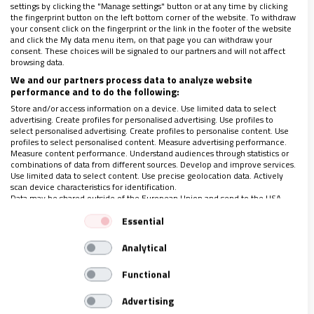
es incuestionable, en tanto que permite sacar
settings by clicking the "Manage settings" button or at any time by clicking
the fingerprint button on the left bottom corner of the website. To withdraw
de la clandestinidad una realidad a la que hasta
your consent click on the fingerprint or the link in the footer of the website
and click the My data menu item, on that page you can withdraw your
ahora se juzgaba y se daba la espalda sin
consent. These choices will be signaled to our partners and will not affect
browsing data.
ofrecer más respuesta oficial que un portazo.
We and our partners process data to analyze website
Una incapacidad institucional para responder a
performance and to do the following:
un vínculo de amor entre dos cristianos que se
Store and/or access information on a device. Use limited data to select
advertising. Create profiles for personalised advertising. Use profiles to
saben seguidores de Jesús, aunque no cumplan
select personalised advertising. Create profiles to personalise content. Use
con los cánones establecidos en el catecismo.
profiles to select personalised content. Measure advertising performance.
Measure content performance. Understand audiences through statistics or
combinations of data from different sources. Develop and improve services.
Use limited data to select content. Use precise geolocation data. Actively
scan device characteristics for identification.
Data may be shared outside of the European Union and send to the USA.
Your consent and the cookie policy applies solely to this website/app.
Essential
View Partner List (1 IAB Vendors)
Analytical
We use your data for the following purposes:
IAB processing purposes:
Functional
Store and/or access information on a device
Advertising