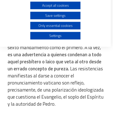
Accept all cookies
Use limited data to select advertising
El protocolo que presenta el Vaticano es un aval
Save settings
para los sacerdotes que hasta ahora tenían que
Create profiles for personalised advertising
bendecir ‘de tapadillo’ a estas parejas y para las
Only essential cookies
propias personas que se saben estigmatizadas,
Use profiles to select personalised advertising
Settings
en línea con esa obsesión dogmática de situar el
sexto mandamiento como el primero. A la vez,
Create profiles to personalise content
es una advertencia a quienes condenan a todo
aquel presbítero o laico que veta al otro desde
Use profiles to select personalised content
un errado concepto de pureza.
Las resistencias
manifiestas al darse a conocer el
Measure advertising performance
pronunciamiento vaticano son reflejo,
precisamente, de una polarización ideologizada
Measure content performance
que cuestiona el Evangelio, el soplo del Espíritu
y la autoridad de Pedro.
Understand audiences through statistics or combinations
of data from different sources