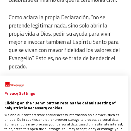
Como aclara la propia Declaración, “no se
pretende legitimar nada, sino solo abrir la
propia vida a Dios, pedir su ayuda para vivir
mejor e invocar también al Espíritu Santo para
que se vivan con mayor fidelidad los valores del
Evangelio”. Esto es,
no se trata de bendecir el
pecado.
Aval para los sacerdotes
Privacy Settings
Este marco puede ser visto con recelo por
Clicking on the "Deny" button retains the default setting of
only strictly necessary cookies.
algunos, dadas tales exigencias, por lo que
We and our partners store and/or access information on a device, such as
podría dar la sensación de que algo cambia para
unique IDs in cookies and other browser storage to process personal data.
Some vendors may process your personal data based on legitimate interest,
no cambiar nada. Sin embargo, el respaldo papal
to object to this open the "Settings". You may accept, deny or manage your