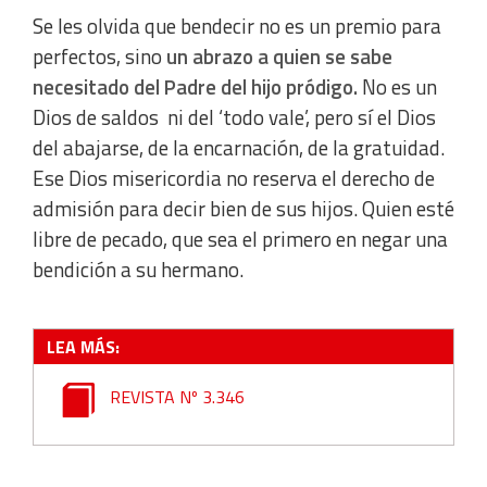
Se les olvida que bendecir no es un premio para
Develop and improve services
perfectos, sino
un abrazo a quien se sabe
necesitado del Padre del hijo pródigo.
No es un
Use limited data to select content
Dios de saldos ni del ‘todo vale’, pero sí el Dios
del abajarse, de la encarnación, de la gratuidad.
IAB Special Features:
Ese Dios misericordia no reserva el derecho de
Use precise geolocation data
admisión para decir bien de sus hijos. Quien esté
libre de pecado, que sea el primero en negar una
Identify devices based on information actively requested
bendición a su hermano.
Non-IAB processing purposes:
LEA MÁS:
Essential
REVISTA Nº 3.346
Analytical
Functional