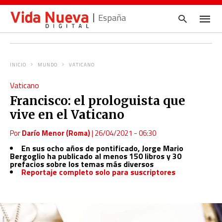
España
INICIO
MUNDO
VATICANO
Escrib
Vaticano
tu
consul
Francisco: el prologuista que
y
pulsa
vive en el Vaticano
en
INTRO
Por
Darío Menor (Roma)
|
26/04/2021 - 06:30
En sus ocho años de pontificado, Jorge Mario
Bergoglio ha publicado al menos 150 libros y 30
prefacios sobre los temas más diversos
Reportaje completo solo para suscriptores