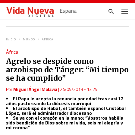
España
INICIO
MUNDO
ÁFRICA
Escrib
África
tu
consul
Agrelo se despide como
y
pulsa
arzobispo de Tánger: “Mi tiempo
en
INTRO
se ha cumplido”
Por
Miguel Ángel Malavia
|
24/05/2019 - 13:25
El Papa le acepta la renuncia por edad tras casi 12
años pastoreando la diócesis marroquí
El arzobispo de Rabat, el también español Cristóbal
López, será el administrador diocesano
Se va con el corazón en la mano: “Vosotros habéis
sido bendición de Dios sobre mi vida, sois mi alegría y
mi corona”