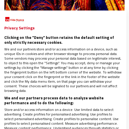
Privacy Settings
Clicking on the "Deny" button retains the default setting of
only strictly necessary cookies.
We and our partners store and/or access information on a device, such as
unique IDs in cookies and other browser storage to process personal data.
Some vendors may process your personal data based on legitimate interest,
to object to this open the "Settings". You may accept, deny or manage your
settings by clicking the "Manage settings" button or at any time by clicking
the fingerprint button on the left bottom corner of the website. To withdraw
your consent click on the fingerprint or the link in the footer of the website
and click the My data menu item, on that page you can withdraw your
ESPAÑA
consent. These choices will be signaled to our partners and will not affect
browsing data.
La catedral de San Sebastián acoge un
We and our partners process data to analyze website
espectáculo inmersivo lleno de luz y
performance and to do the following:
sensaciones
Store and/or access information on a device. Use limited data to select
29/05/2025
|
VIDA NUEVA
advertising. Create profiles for personalised advertising. Use profiles to
select personalised advertising. Create profiles to personalise content. Use
La propuesta Luminiscence de historia, videomapping y
profiles to select personalised content. Measure advertising performance.
música en vivo llega por primera vez a España tras
Measure content performance. Understand audiences through statistics or