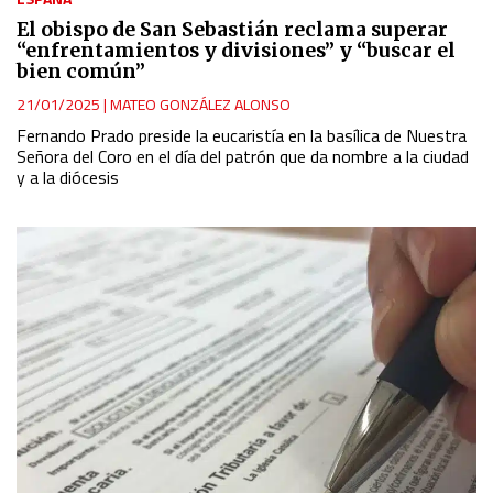
Identify devices based on information actively requested
El obispo de San Sebastián reclama superar
“enfrentamientos y divisiones” y “buscar el
bien común”
Non-IAB processing purposes:
21/01/2025
|
MATEO GONZÁLEZ ALONSO
Essential
Fernando Prado preside la eucaristía en la basílica de Nuestra
Señora del Coro en el día del patrón que da nombre a la ciudad
Analytical
y a la diócesis
Functional
Advertising