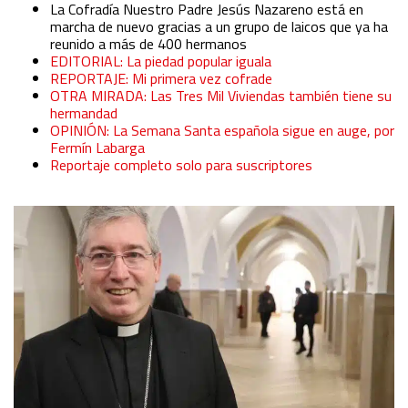
La Cofradía Nuestro Padre Jesús Nazareno está en
marcha de nuevo gracias a un grupo de laicos que ya ha
reunido a más de 400 hermanos
EDITORIAL: La piedad popular iguala
REPORTAJE: Mi primera vez cofrade
OTRA MIRADA: Las Tres Mil Viviendas también tiene su
hermandad
OPINIÓN: La Semana Santa española sigue en auge, por
Fermín Labarga
Reportaje completo solo para suscriptores