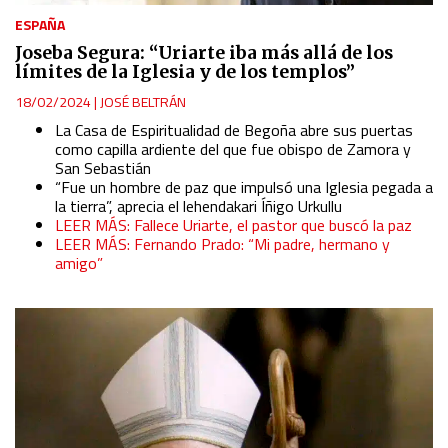
ESPAÑA
Joseba Segura: “Uriarte iba más allá de los
límites de la Iglesia y de los templos”
18/02/2024
|
JOSÉ BELTRÁN
La Casa de Espiritualidad de Begoña abre sus puertas
como capilla ardiente del que fue obispo de Zamora y
San Sebastián
“Fue un hombre de paz que impulsó una Iglesia pegada a
la tierra”, aprecia el lehendakari Íñigo Urkullu
LEER MÁS: Fallece Uriarte, el pastor que buscó la paz
LEER MÁS: Fernando Prado: “Mi padre, hermano y
amigo”