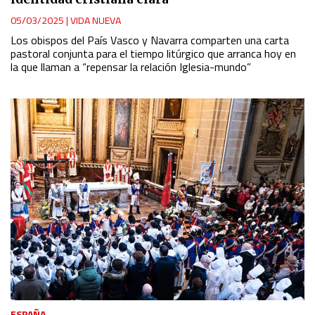
Use profiles to select personalised content
05/03/2025
|
VIDA NUEVA
Los obispos del País Vasco y Navarra comparten una carta
pastoral conjunta para el tiempo litúrgico que arranca hoy en
Measure advertising performance
la que llaman a “repensar la relación Iglesia-mundo”
Measure content performance
Understand audiences through statistics or combinations
of data from different sources
Develop and improve services
Use limited data to select content
IAB Special Features:
Use precise geolocation data
ESPAÑA