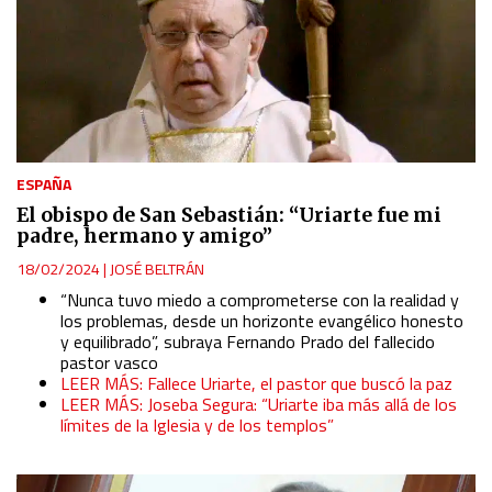
ESPAÑA
El obispo de San Sebastián: “Uriarte fue mi
padre, hermano y amigo”
18/02/2024
|
JOSÉ BELTRÁN
“Nunca tuvo miedo a comprometerse con la realidad y
los problemas, desde un horizonte evangélico honesto
y equilibrado”, subraya Fernando Prado del fallecido
pastor vasco
LEER MÁS: Fallece Uriarte, el pastor que buscó la paz
LEER MÁS: Joseba Segura: “Uriarte iba más allá de los
límites de la Iglesia y de los templos”