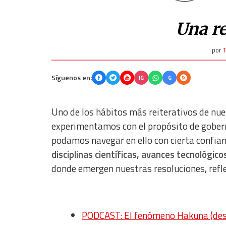
Una r
por
T
Síguenos en:
IG
G
Uno de los hábitos más reiterativos de nu
experimentamos con el propósito de goberna
podamos navegar en ello con cierta confian
disciplinas científicas, avances tecnológico
donde emergen nuestras resoluciones, refl
PODCAST: El fenómeno Hakuna (des