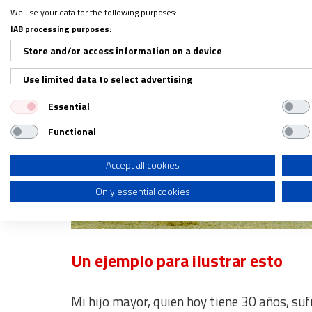
We use your data for the following purposes:
IAB processing purposes:
Store and/or access information on a device
Use limited data to select advertising
Essential
Create profiles for personalised advertising
Functional
Use profiles to select personalised advertising
Create profiles to personalise content
Accept all cookies
Only essential cookies
Use profiles to select personalised content
Measure advertising performance
Measure content performance
Un ejemplo para ilustrar esto
Understand audiences through statistics or combinations of dat
Mi hijo mayor, quien hoy tiene 30 años, suf
Develop and improve services