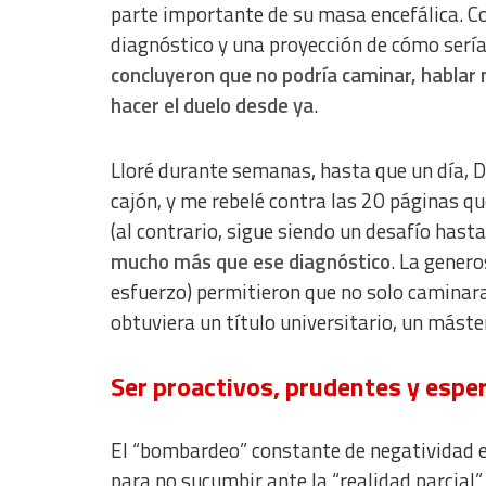
parte importante de su masa encefálica. C
Use limited data to select content
diagnóstico y una proyección de cómo serí
concluyeron que no podría caminar, hablar
IAB Special Features:
hacer el duelo desde ya
.
Use precise geolocation data
Identify devices based on information actively requested
Lloré durante semanas, hasta que un día, D
Non-IAB processing purposes:
cajón, y me rebelé contra las 20 páginas qu
Essential
(al contrario, sigue siendo un desafío hasta
mucho más que ese diagnóstico
. La genero
Analytical
esfuerzo) permitieron que no solo caminara
Functional
obtuviera un título universitario, un máste
Advertising
Ser proactivos, prudentes y esp
El “bombardeo” constante de negatividad 
para no sucumbir ante la “realidad parcial