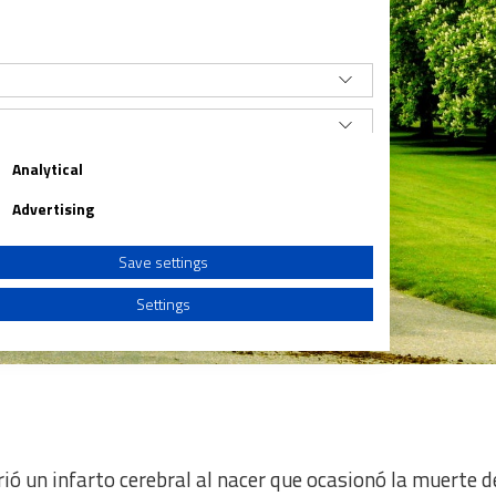
Analytical
Advertising
Save settings
Settings
a from different sources
rió un infarto cerebral al nacer que ocasionó la muerte 