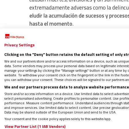
extremadamente adversas como la delincuenc
eludir la acumulación de sucesos y proces
hasta el momento
.
Los análisis y proyecciones de todo esto p
Privacy Settings
conocemos. Sin embargo, la esencia del asun
Clicking on the "Deny" button retains the default setting of only st
conflictos y dolores del mundo, también ex
We and our partners store and/or access information on a device, such as unique
se suman, pero que pueden marcar la difer
data. Some vendors may process your personal data based on legitimate interest, 
manage your settings by clicking the "Manage settings" button or at any time by c
impredecible de lo que la mente puede lleg
website. To withdraw your consent click on the fingerprint or the link in the foo
you can withdraw your consent. These choices will be signaled to our partners and
pronóstico o cálculo racional.
We and our partners process data to analyze website performance 
Store and/or access information on a device. Use limited data to select advertising
select personalised advertising. Create profiles to personalise content. Use profi
performance. Measure content performance. Understand audiences through statis
and improve services. Use limited data to select content. Use precise geolocation d
Data may be shared outside of the European Union and send to the USA.
Your consent and the cookie policy applies solely to this website/app.
View Partner List (1 IAB Vendors)