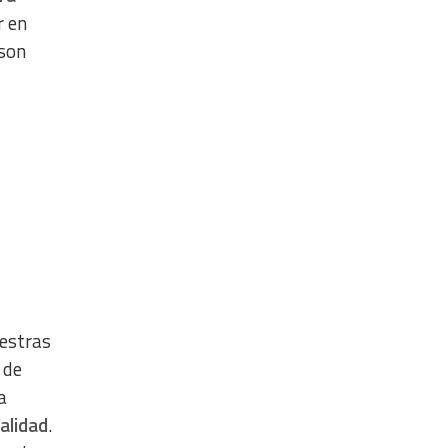
r en
 son
uestras
 de
a
alidad
.