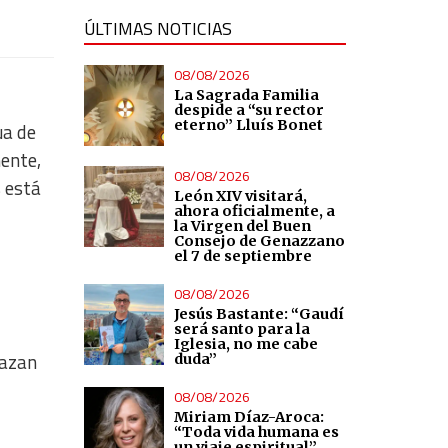
ÚLTIMAS NOTICIAS
08/08/2026
La Sagrada Familia
despide a “su rector
eterno” Lluís Bonet
ua de
ente,
08/08/2026
 está
León XIV visitará,
ahora oficialmente, a
la Virgen del Buen
Consejo de Genazzano
el 7 de septiembre
08/08/2026
Jesús Bastante: “Gaudí
será santo para la
Iglesia, no me cabe
nazan
duda”
08/08/2026
Miriam Díaz-Aroca:
“Toda vida humana es
un viaje espiritual”