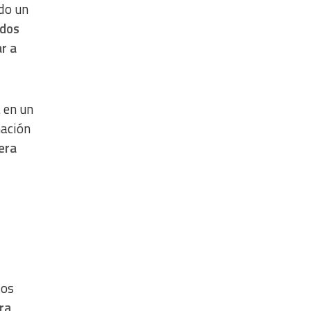
do un
dos
r a
 en un
mación
era
tos
ra