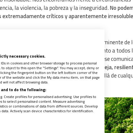
ia, la violencia, la pobreza y la inseguridad.
No pode
os extremadamente críticos y aparentemente irresolubl
ronostican un desenlace o una destrucción inminente de 
to es que la realidad no se reduce a eso. Junto a todos 
rictly necessary cookies.
isten infinitas variables y elementos que no se comunica
 IDs in cookies and other browser storage to process personal
encia.
La vida es mucho más opulenta, compleja, resilien
to object to this open the "Settings". You may accept, deny or
licking the fingerprint button on the left bottom corner of the
ar a captar y siempre se abre camino
, más allá de cualqu
ter of the website and click the My data menu item, on that page
 will not affect browsing data.
and to do the following:
. Create profiles for personalised advertising. Use profiles to
les to select personalised content. Measure advertising
tics or combinations of data from different sources. Develop
ata. Actively scan device characteristics for identification.