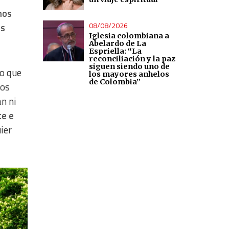
mos
08/08/2026
es
Iglesia colombiana a
Abelardo de La
Espriella: “La
reconciliación y la paz
siguen siendo uno de
lo que
los mayores anhelos
de Colombia”
los
n ni
te e
ier