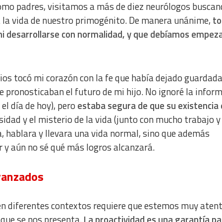
omo padres, visitamos a más de diez neurólogos buscan
a la vida de nuestro primogénito. De manera unánime,
to
 ni desarrollarse con normalidad, y que debíamos empeza
ios tocó mi corazón con la fe que había dejado guardada
e pronosticaban el futuro de mi hijo. No ignoré la infor
 el día de hoy), pero
estaba segura de que su existencia 
sidad y el misterio de la vida (junto con mucho trabajo y
, hablara y llevara una vida normal, sino que además
r y aún no sé qué más logros alcanzará.
eranzados
en diferentes contextos requiere que estemos muy aten
” que se nos presenta.
La proactividad es una garantía pa