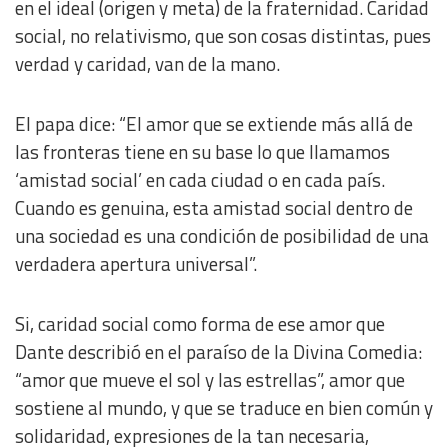
en el ideal (origen y meta) de la fraternidad. Caridad
social, no relativismo, que son cosas distintas, pues
IAB Special Features:
verdad y caridad, van de la mano.
Use precise geolocation data
El papa dice: “El amor que se extiende más allá de
Identify devices based on information actively requested
las fronteras tiene en su base lo que llamamos
‘amistad social’ en cada ciudad o en cada país.
Non-IAB processing purposes:
Cuando es genuina, esta amistad social dentro de
Essential
una sociedad es una condición de posibilidad de una
verdadera apertura universal”.
Analytical
Si, caridad social como forma de ese amor que
Functional
Dante describió en el paraíso de la Divina Comedia:
“amor que mueve el sol y las estrellas”, amor que
Advertising
sostiene al mundo, y que se traduce en bien común y
solidaridad, expresiones de la tan necesaria,