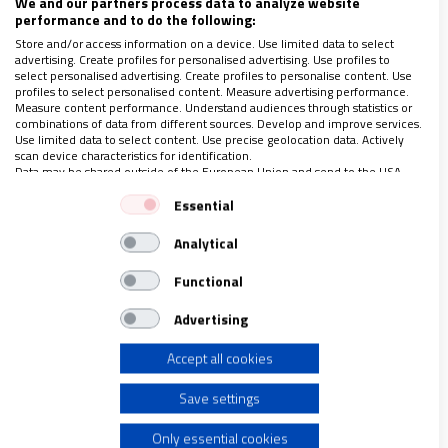
We and our partners process data to analyze website
Amistad social, como reflejo del amor
performance and to do the following:
Store and/or access information on a device. Use limited data to select
advertising. Create profiles for personalised advertising. Use profiles to
El papa Francisco es uno de los pocos, sino el único,
select personalised advertising. Create profiles to personalise content. Use
profiles to select personalised content. Measure advertising performance.
en plantear una forma de amor, en la perspectiva
Measure content performance. Understand audiences through statistics or
combinations of data from different sources. Develop and improve services.
humana, denominada amistad social, pues el amor,
Use limited data to select content. Use precise geolocation data. Actively
scan device characteristics for identification.
en la antropología cristiana tiene una dimensión
Data may be shared outside of the European Union and send to the USA.
superior.
Your consent and the cookie policy applies solely to this website/app.
Essential
View Partner List (1 IAB Vendors)
Analytical
La antropología cristiana evoca la antropología del
We use your data for the following purposes:
IAB processing purposes:
don, y la palabra don viene de la misma raíz griega
Functional
Store and/or access information on a device
de caridad, por tanto, es un don o regalo que se
Advertising
ofrece desde la gratuidad; y lo primero que se nos
Accept all cookies
ha dado de gratis, es el amor de Dios, pues Dios es
Use limited data to select advertising
amor, es caridad, es ágape, es don que se entrega.
Save settings
Create profiles for personalised advertising
Only essential cookies