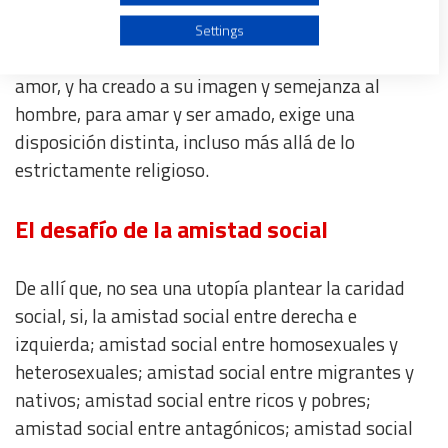
Pero esta verdad puede quedar encerrada en el
Use profiles to select personalised advertising
ámbito religioso, y la amistad social, como
Settings
proyecto civilizatorio que emerge de Dios, que es
Create profiles to personalise content
amor, y ha creado a su imagen y semejanza al
hombre, para amar y ser amado, exige una
Use profiles to select personalised content
disposición distinta, incluso más allá de lo
estrictamente religioso.
Measure advertising performance
El desafío de la amistad social
Measure content performance
De allí que, no sea una utopía plantear la caridad
Understand audiences through statistics or combinations
social, si, la amistad social entre derecha e
of data from different sources
izquierda; amistad social entre homosexuales y
heterosexuales; amistad social entre migrantes y
Develop and improve services
nativos; amistad social entre ricos y pobres;
amistad social entre antagónicos; amistad social
Use limited data to select content