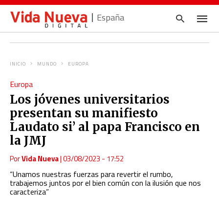
España
INICIO
MUNDO
EUROPA
Escrib
Europa
tu
consul
Los jóvenes universitarios
y
pulsa
presentan su manifiesto
en
INTRO
Laudato si’ al papa Francisco en
la JMJ
Por
Vida Nueva
|
03/08/2023 - 17:52
“Unamos nuestras fuerzas para revertir el rumbo,
trabajemos juntos por el bien común con la ilusión que nos
caracteriza”