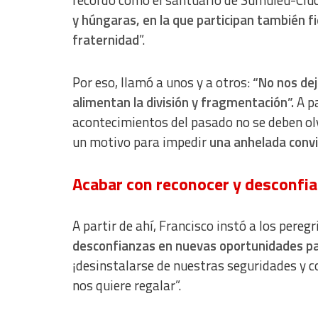
Use precise geolocation data
y húngaras, en la que participan también fi
fraternidad
”.
Identify devices based on information actively requested
Non-IAB processing purposes:
Por eso, llamó a unos y a otros:
“No nos dej
Essential
alimentan la división y fragmentación”.
A p
Analytical
acontecimientos del pasado no se deben ol
un motivo para impedir
una anhelada convi
Functional
Advertising
Acabar con reconocer y desconfi
A partir de ahí, Francisco instó a los pereg
desconfianzas en nuevas oportunidades pa
¡desinstalarse de nuestras seguridades y 
nos quiere regalar”.