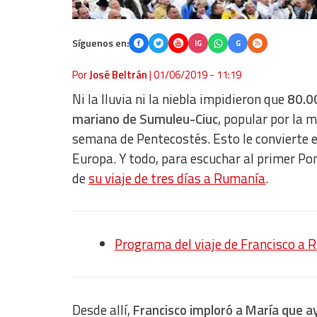
Síguenos en:
IG
G
Por
José Beltrán
|
01/06/2019 - 11:19
Ni la lluvia ni la niebla impidieron que
80.0
mariano de Sumuleu-Ciuc
, popular por la 
semana de Pentecostés. Esto le convierte en
Europa. Y todo, para escuchar al primer Pon
de
su viaje de tres días a Rumanía
.
Programa del viaje de Francisco a 
Desde allí,
Francisco imploró a María que a