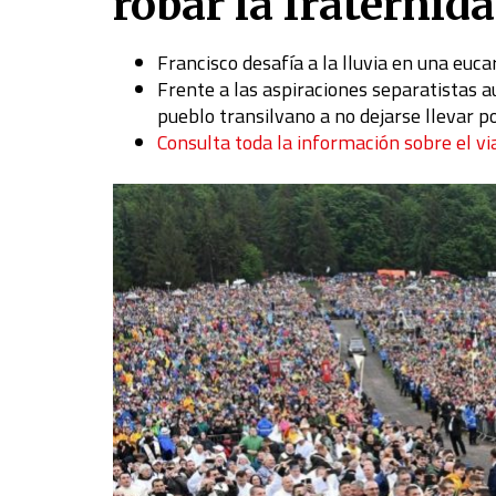
robar la fraternid
Francisco desafía a la lluvia en una euc
Frente a las aspiraciones separatistas au
pueblo transilvano a no dejarse llevar po
Consulta toda la información sobre el v