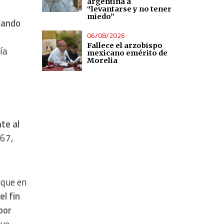
argentina a
“levantarse y no tener
miedo”
jando
06/08/2026
Fallece el arzobispo
ía
mexicano emérito de
Morelia
nte al
567,
 que en
el fin
por