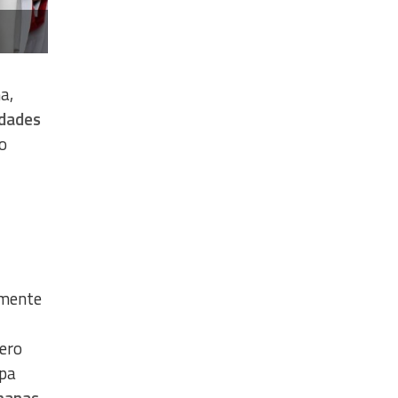
a,
idades
ro
amente
Pero
apa
umanas