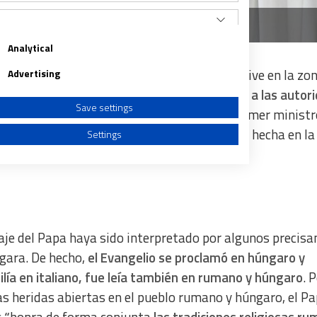
ucaristía en el santuario de Sumuleu Ciuc (Rumanía)/EFE
Analytical
chos culturales de la minoría húngara que vive en la zon
Advertising
autonomistas más radicales.
De ahí que junto a las autor
Save settings
 presidente húngaro Janos Ader
, si bien el primer minist
 la más que significativa inversión económica hecha en la
Settings
a from different sources
viaje del Papa haya sido interpretado por algunos precis
gara. De hecho,
el Evangelio se proclamó en húngaro y
lía en italiano, fue leía también en rumano y húngaro
. 
as heridas abiertas en el pueblo rumano y húngaro, el P
c
“
honra de forma conjunta
las tradiciones religiosas r