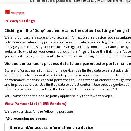
diferentes países.
De hecho, Rumanía amputó
explica la singularidad de este territorio.
Privacy Settings
Clicking on the "Deny" button retains the default setting of only st
We and our partners store and/or access information on a device, such as unique
data. Some vendors may process your personal data based on legitimate interest, 
manage your settings by clicking the "Manage settings" button or at any time by c
website. To withdraw your consent click on the fingerprint or the link in the foo
you can withdraw your consent. These choices will be signaled to our partners and
We and our partners process data to analyze website performance 
Store and/or access information on a device. Use limited data to select advertising
select personalised advertising. Create profiles to personalise content. Use profi
performance. Measure content performance. Understand audiences through statis
and improve services. Use limited data to select content. Use precise geolocation d
Data may be shared outside of the European Union and send to the USA.
Your consent and the cookie policy applies solely to this website/app.
View Partner List (1 IAB Vendors)
We use your data for the following purposes:
IAB processing purposes:
Store and/or access information on a device