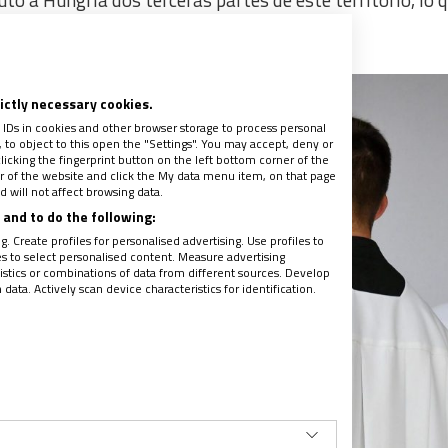
 a Hungría dos terceras partes de este territorio, lo 
rictly necessary cookies.
 IDs in cookies and other browser storage to process personal
to object to this open the "Settings". You may accept, deny or
licking the fingerprint button on the left bottom corner of the
ter of the website and click the My data menu item, on that page
 will not affect browsing data.
and to do the following:
. Create profiles for personalised advertising. Use profiles to
les to select personalised content. Measure advertising
tics or combinations of data from different sources. Develop
ata. Actively scan device characteristics for identification.