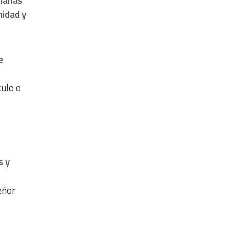
nidad y
e
ulo o
s y
eñor