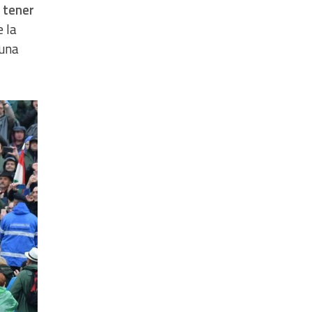
o tener
e la
 una