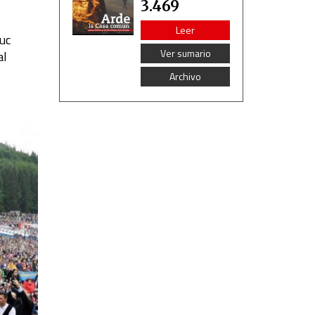
3.469
Leer
iuc
Ver sumario
al
Archivo