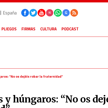
España
G
IG
PLIEGOS
FIRMAS
CULTURA
PODCAST
aros: “No os dejéis robar la fraternidad”
 y húngaros: “No os dej