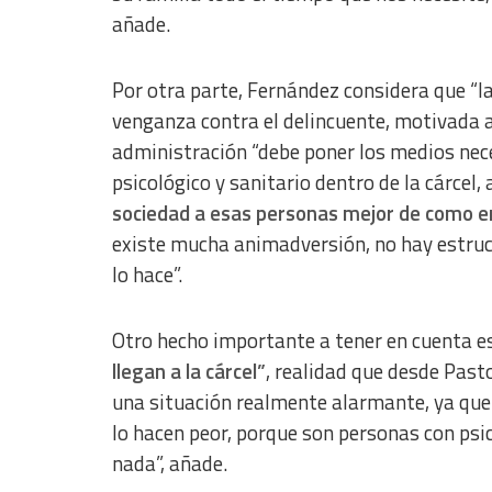
añade.
Use limited data to select content
IAB Special Features:
Por otra parte, Fernández considera que “
Use precise geolocation data
venganza contra el delincuente, motivada 
administración “debe poner los medios nece
Identify devices based on information actively requested
psicológico y sanitario dentro de la cárcel
Non-IAB processing purposes:
sociedad a esas personas mejor de como e
Essential
existe mucha animadversión, no hay estruct
Analytical
lo hace”.
Functional
Otro hecho importante a tener en cuenta es
Advertising
llegan a la cárcel”
, realidad que desde Past
una situación realmente alarmante, ya que c
lo hacen peor, porque son personas con psi
nada”, añade.