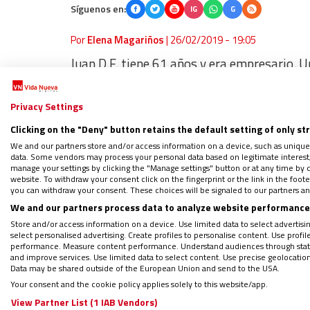
Síguenos en:
IG
G
Por
Elena Magariños
|
26/02/2019 - 19:05
Juan D.F. tiene 61 años y era empresario. U
cometió “un error” que acabó traduciéndos
puntualiza a Vida Nueva Pedro Fernández, 
Privacy Settings
Ministerio de Justicia le ha concedido el ind
Clicking on the "Deny" button retains the default setting of only st
hecha por la Fundación Prolibertas de Sevill
We and our partners store and/or access information on a device, such as unique
data. Some vendors may process your personal data based on legitimate interest, 
representante.
manage your settings by clicking the "Manage settings" button or at any time by c
website. To withdraw your consent click on the fingerprint or the link in the foo
you can withdraw your consent. These choices will be signaled to our partners and
Para solicitar el indulto de un preso ante el
We and our partners process data to analyze website performance 
decir, educadores sociales, psicólogos, juri
Store and/or access information on a device. Use limited data to select advertising
select personalised advertising. Create profiles to personalise content. Use profi
cumple condena es apta o no”, ya que son e
performance. Measure content performance. Understand audiences through statis
and improve services. Use limited data to select content. Use precise geolocation d
cualidades que tiene esa persona”. Sin emba
Data may be shared outside of the European Union and send to the USA.
cometido, porque “hay algunos que no estar
Your consent and the cookie policy applies solely to this website/app.
apostilla.
View Partner List (1 IAB Vendors)