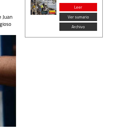
Leer
e Juan
Ver sumario
gioso
Archivo