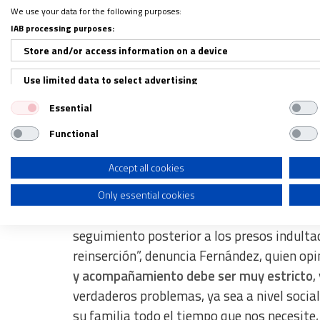
We use your data for the following purposes:
IAB processing purposes:
En el caso de Juan, “era una persona plena
proactividad en prisión de distintas maneras
Store and/or access information on a device
por su parte, se dedican por carisma a asis
Use limited data to select advertising
cárceles se sitúan también en el hecho de q
Essential
Create profiles for personalised advertising
expectativas de cara al futuro, y otros mu
“sacarles de la prisión”
sino también de “rei
Functional
Use profiles to select personalised advertising
Create profiles to personalise content
Accept all cookies
“Un seguimiento muy estricto”
Only essential cookies
Use profiles to select personalised content
“Al cabo del año hay muchas solicitudes de
Measure advertising performance
seguimiento posterior a los presos indulta
reinserción”, denuncia Fernández, quien opi
Measure content performance
y acompañamiento debe ser muy estricto
,
Understand audiences through statistics or combinations of dat
verdaderos problemas, ya sea a nivel social 
su familia todo el tiempo que nos necesit
Develop and improve services