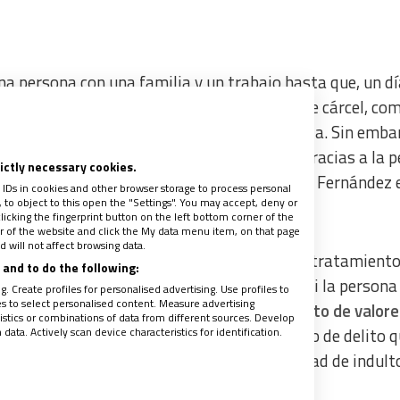
na persona con una familia y un trabajo hasta que, un dí
e en una condena de algo más de dos años de cárcel, co
delegado diocesano de Pastoral Penitenciaria. Sin emba
ulto a Juan,
“en un acto sencillo y emotivo”, gracias a la p
rictly necessary cookies.
a, vinculada a la Orden Trinitaria y de la que Fernández 
 IDs in cookies and other browser storage to process personal
to object to this open the "Settings". You may accept, deny or
licking the fingerprint button on the left bottom corner of the
ter of the website and click the My data menu item, on that page
 will not affect browsing data.
 Ministerio existe un perfil. “Es el equipo de tratamiento
and to do the following:
stas y trabajadores sociales, quienes eligen si la persona
. Create profiles for personalised advertising. Use profiles to
les to select personalised content. Measure advertising
llos quienes
“perfilan y determinan el conjunto de valore
tics or combinations of data from different sources. Develop
ata. Actively scan device characteristics for identification.
rgo, también hay que tener en cuenta el tipo de delito 
án nunca sujetos a ningún tipo de posibilidad de indulto