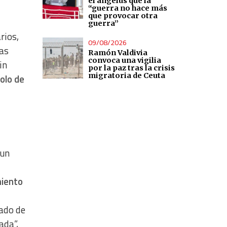
el ángelus que la
“guerra no hace más
que provocar otra
guerra”
rios,
09/08/2026
las
Ramón Valdivia
convoca una vigilia
in
por la paz tras la crisis
migratoria de Ceuta
solo de
 un
miento
lado de
ada”,