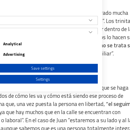
mente insertada a nivel social y que ha mostrado mucha
, lo que le llevó a ser merecedor del indulto”. Los trinita
tir a presos y perseguidos. Pero en esta labor dentro de 
ue “cuando los presos salen a la calle, muchos lo hacen s
Analytical
chos no pueden progresar”. Por este motivo,
no se trata 
nsertarles en el mundo laboral, social y familiar”.
Advertising
Save settings
Settings
 indulto, y puedo asegurar que no es normal que se haga
dos de cómo les va y cómo está siendo ese proceso de
na que, una vez puesta la persona en libertad,
“el segui
 ya que hay muchos que en la calle se encuentran con
a from different sources
o laboral”. En el caso de Juan “estaremos a su lado y al 
e, aunque sabemos que es una persona totalmente integr