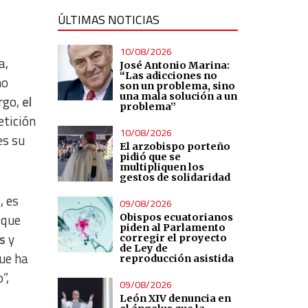
ÚLTIMAS NOTICIAS
10/08/2026
a,
José Antonio Marina:
“Las adicciones no
mo
son un problema, sino
una mala solución a un
rgo,
el
problema”
etición
10/08/2026
es su
El arzobispo porteño
pidió que se
multipliquen los
gestos de solidaridad
, es
09/08/2026
 que
Obispos ecuatorianos
piden al Parlamento
s
y
corregir el proyecto
de Ley de
que ha
reproducción asistida
”,
09/08/2026
León XIV denuncia en