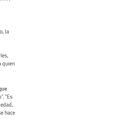
, la
les,
a quien
que
”. “Es
iedad,
se hace