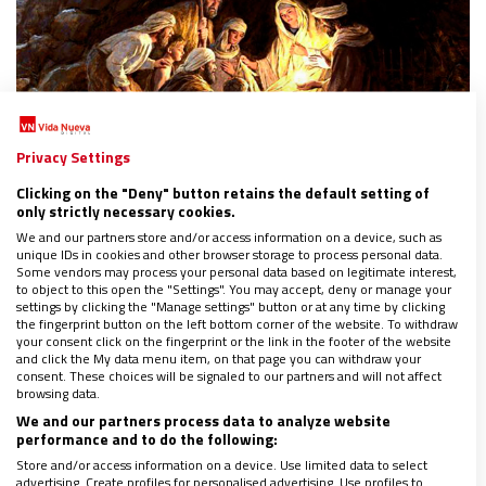
Privacy Settings
Clicking on the "Deny" button retains the default setting of
only strictly necessary cookies.
We and our partners store and/or access information on a device, such as
Preparar el belén
unique IDs in cookies and other browser storage to process personal data.
Some vendors may process your personal data based on legitimate interest,
to object to this open the "Settings". You may accept, deny or manage your
settings by clicking the "Manage settings" button or at any time by clicking
Y es en este tiempo de espera de la Navidad que el
the fingerprint button on the left bottom corner of the website. To withdraw
your consent click on the fingerprint or the link in the footer of the website
Papa, en su Carta, nos dice: “Quisiera alentar la
and click the My data menu item, on that page you can withdraw your
consent. These choices will be signaled to our partners and will not affect
hermosa tradición de nuestras familias que en los
browsing data.
días previos a la Navidad preparan el belén, como
We and our partners process data to analyze website
también la costumbre de ponerlo en los lugares de
performance and to do the following:
Store and/or access information on a device. Use limited data to select
trabajo, en las escuelas, en los hospitales, en las
advertising. Create profiles for personalised advertising. Use profiles to