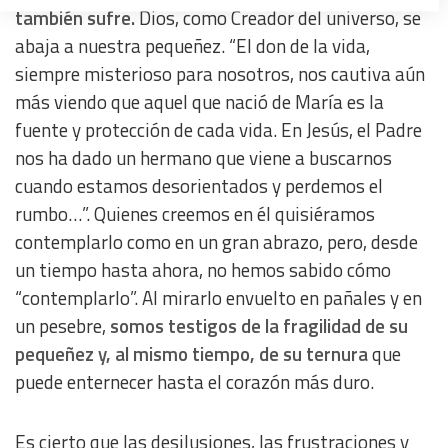
también sufre.
Dios, como Creador del universo, se
Create profiles to personalise content
abaja a nuestra pequeñez. “El don de la vida,
siempre misterioso para nosotros, nos cautiva aún
Use profiles to select personalised content
más viendo que aquel que nació de María es la
fuente y protección de cada vida. En Jesús, el Padre
Measure advertising performance
nos ha dado un hermano que viene a buscarnos
cuando estamos desorientados y perdemos el
Measure content performance
rumbo…”. Quienes creemos en él quisiéramos
contemplarlo como en un gran abrazo, pero, desde
Understand audiences through statistics or combinations
of data from different sources
un tiempo hasta ahora, no hemos sabido cómo
“contemplarlo”. Al mirarlo envuelto en pañales y en
Develop and improve services
un pesebre,
somos testigos de la fragilidad de su
pequeñez y, al mismo tiempo, de su ternura
que
Use limited data to select content
puede enternecer hasta el corazón más duro.
IAB Special Features:
Es cierto que las desilusiones, las frustraciones y