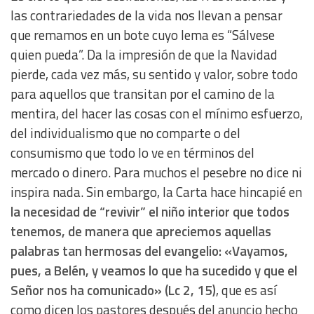
Use precise geolocation data
las contrariedades de la vida nos llevan a pensar
que remamos en un bote cuyo lema es “Sálvese
Identify devices based on information actively requested
quien pueda”. Da la impresión de que la Navidad
pierde, cada vez más, su sentido y valor, sobre todo
Non-IAB processing purposes:
para aquellos que transitan por el camino de la
Essential
mentira, del hacer las cosas con el mínimo esfuerzo,
del individualismo que no comparte o del
Analytical
consumismo que todo lo ve en términos del
mercado o dinero. Para muchos el pesebre no dice ni
Functional
inspira nada. Sin embargo, la Carta hace hincapié en
la necesidad de “revivir” el niño interior que todos
Advertising
tenemos, de manera que apreciemos aquellas
palabras tan hermosas del evangelio: «Vayamos,
pues, a Belén, y veamos lo que ha sucedido y que el
Señor nos ha comunicado» (Lc 2, 15)
, que es así
como dicen los pastores después del anuncio hecho