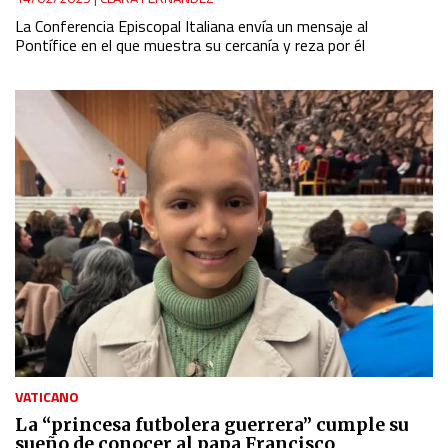
Identify devices based on information actively requested
La Conferencia Episcopal Italiana envía un mensaje al
Pontífice en el que muestra su cercanía y reza por él
Non-IAB processing purposes:
Essential
Analytical
Functional
Advertising
VATICANO
La “princesa futbolera guerrera” cumple su
sueño de conocer al papa Francisco