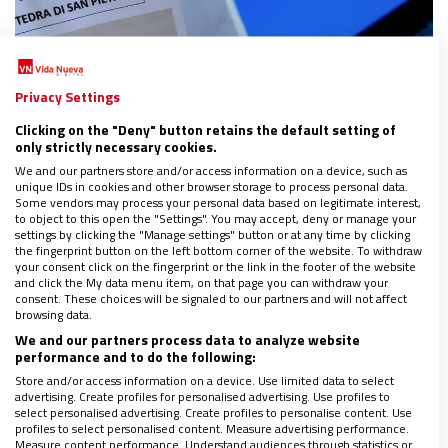
Privacy Settings
Clicking on the "Deny" button retains the default setting of
only strictly necessary cookies.
We and our partners store and/or access information on a device, such as
unique IDs in cookies and other browser storage to process personal data.
Some vendors may process your personal data based on legitimate interest,
to object to this open the "Settings". You may accept, deny or manage your
settings by clicking the "Manage settings" button or at any time by clicking
the fingerprint button on the left bottom corner of the website. To withdraw
your consent click on the fingerprint or the link in the footer of the website
ESPAÑA
|
VATICANO
and click the My data menu item, on that page you can withdraw your
consent. These choices will be signaled to our partners and will not affect
Los obispos españoles se unen al rosario
browsing data.
masivo por la salud del papa Francisco
We and our partners process data to analyze website
25/02/2025
|
CLARA FERNÁNDEZ
performance and to do the following:
Las diócesis respaldan la oración nocturna de la Santa Sede
Store and/or access information on a device. Use limited data to select
por el Pontífice
advertising. Create profiles for personalised advertising. Use profiles to
select personalised advertising. Create profiles to personalise content. Use
profiles to select personalised content. Measure advertising performance.
Measure content performance. Understand audiences through statistics or