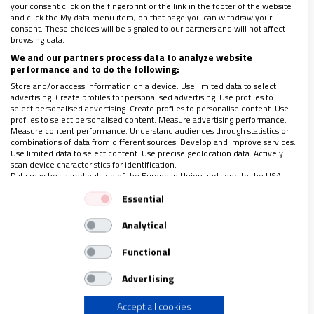
eucarística”
your consent click on the fingerprint or the link in the footer of the website
and click the My data menu item, on that page you can withdraw your
consent. These choices will be signaled to our partners and will not affect
browsing data.
We and our partners process data to analyze website
performance and to do the following:
Store and/or access information on a device. Use limited data to select
advertising. Create profiles for personalised advertising. Use profiles to
select personalised advertising. Create profiles to personalise content. Use
profiles to select personalised content. Measure advertising performance.
Measure content performance. Understand audiences through statistics or
combinations of data from different sources. Develop and improve services.
Use limited data to select content. Use precise geolocation data. Actively
scan device characteristics for identification.
Data may be shared outside of the European Union and send to the USA.
Your consent and the cookie policy applies solely to this website/app.
Essential
View Partner List (1 IAB Vendors)
Analytical
We use your data for the following purposes:
IAB processing purposes:
AMÉRICA
Functional
Store and/or access information on a device
El cardenal Ramazzini podría ser detenido
Advertising
por denunciar abusos de poder en Guatemala
30/11/2023
|
MIROSLAVA LÓPEZ
Accept all cookies
Use limited data to select advertising