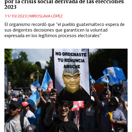
por la crisis social derivada de las elecciones
Develop and improve services
2023
11/10/2023
|
MIROSLAVA LÓPEZ
Use limited data to select content
El organismo recordó que “el pueblo guatemalteco espera de
sus dirigentes decisiones que garanticen la voluntad
expresada en los legítimos procesos electorales”
IAB Special Features:
Use precise geolocation data
Identify devices based on information actively requested
Non-IAB processing purposes:
Essential
Analytical
Functional