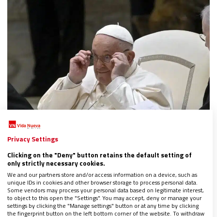
Privacy Settings
AMÉRICA
Clicking on the "Deny" button retains the default setting of
El Papa exhorta a la Iglesia en Guatemala a
only strictly necessary cookies.
“‘eucaristizar’, anunciando la buena noticia”
We and our partners store and/or access information on a device, such as
18/07/2024
|
MIROSLAVA LÓPEZ
unique IDs in cookies and other browser storage to process personal data.
Some vendors may process your personal data based on legitimate interest,
Los católicos de ese país celebran el Congreso Nacional
to object to this open the "Settings". You may accept, deny or manage your
Eucarístico por los 500 de evangelización, por lo que el
settings by clicking the "Manage settings" button or at any time by clicking
Pontífice pide “continuar ahondando en la espiritualidad
the fingerprint button on the left bottom corner of the website. To withdraw