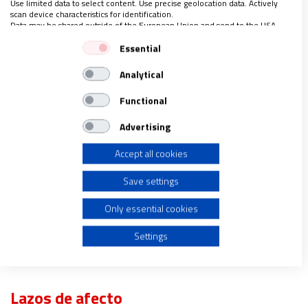
Use limited data to select content. Use precise geolocation data. Actively
de niñas) o como oblata,
es decir, ofrecida a Dios
scan device characteristics for identification.
para convertirse en monja. Gertrudis completó su
Data may be shared outside of the European Union and send to the USA.
Your consent and the cookie policy applies solely to this website/app.
noviciado, hizo su profesión religiosa y recibió una
Essential
View Partner List (1 IAB Vendors)
completa formación en teología, filosofía,
Analytical
We use your data for the following purposes:
literatura y música. Su vida transcurrió con
IAB processing purposes:
Functional
normalidad, como la de cualquier otra monja de la
Store and/or access information on a device
abadía, dedicada a la copia de manuscritos, la
Advertising
costura y las labores agrícolas en el huerto del
Accept all cookies
Use limited data to select advertising
monasterio. No desempeñó ninguna tarea
importante, y sin embargo es la única mujer -son
Save settings
Create profiles for personalised advertising
también pocos los hombres- que adquirió el título
Only essential cookies
de “Magna”, se lo puso el papa Benedicto XIV para
Use profiles to select personalised advertising
distinguirla de la abadesa Gertrudis, que la admitió
Settings
en el monasterio.
Create profiles to personalise content
Lazos de afecto