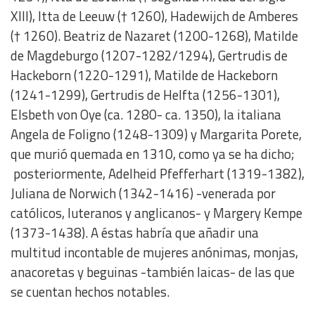
XIII), Itta de Leeuw († 1260), Hadewijch de Amberes
(† 1260). Beatriz de Nazaret (1200-1268), Matilde
de Magdeburgo (1207-1282/1294), Gertrudis de
Hackeborn (1220-1291), Matilde de Hackeborn
(1241-1299), Gertrudis de Helfta (1256-1301),
Elsbeth von Oye (ca. 1280- ca. 1350), la italiana
Angela de Foligno (1248-1309) y Margarita Porete,
que murió quemada en 1310, como ya se ha dicho;
posteriormente, Adelheid Pfefferhart (1319-1382),
Juliana de Norwich (1342-1416) -venerada por
católicos, luteranos y anglicanos- y Margery Kempe
(1373-1438). A éstas habría que añadir una
multitud incontable de mujeres anónimas, monjas,
anacoretas y beguinas -también laicas- de las que
se cuentan hechos notables.