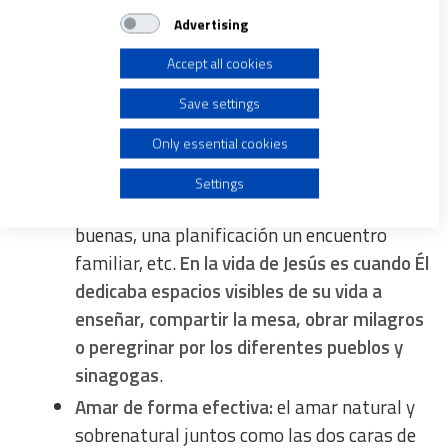
estaba despierto toda la noche
, orando con
Store and/or access information on a device
Advertising
el Padre para cumplir su misión.
Accept all cookies
Amar en forma natural:
toda la energía
Use limited data to select advertising
anterior debe plasmarse en encarnaciones
Save settings
concretas en el tiempo y el espacio para que
Create profiles for personalised advertising
Only essential cookies
no quede solo en nuestra conciencia y el otro
lo pueda sentir y gustar. Es así como un
Use profiles to select personalised advertising
Settings
buen trabajo debe permitir crear ideas
buenas, una planificación un encuentro
Create profiles to personalise content
familiar, etc.
En la vida de Jesús es cuando Él
dedicaba espacios visibles de su vida a
Use profiles to select personalised content
enseñar, compartir la mesa, obrar milagros
o peregrinar por los diferentes pueblos y
Measure advertising performance
sinagogas
.
Amar de forma efectiva:
el amar natural y
Measure content performance
sobrenatural juntos como las dos caras de