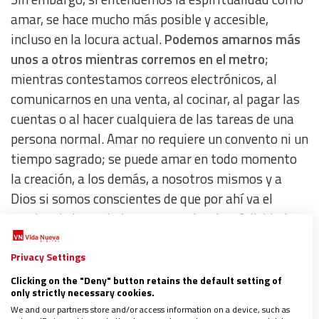
amar, se hace mucho más posible y accesible,
incluso en la locura actual.
Podemos amarnos más
unos a otros mientras corremos en el metro
;
mientras contestamos correos electrónicos, al
comunicarnos en una venta, al cocinar, al pagar las
cuentas o al hacer cualquiera de las tareas de una
persona normal. Amar no requiere un convento ni un
tiempo sagrado; se puede amar en todo momento
la creación, a los demás, a nosotros mismos y a
Dios si somos conscientes de que por ahí va el
camino de la verdadera trascendencia y felicidad.
Privacy Settings
Como hay tantas versiones sobre qué es amar y
fácilmente nos podemos confundir con amores
Clicking on the "Deny" button retains the default setting of
only strictly necessary cookies.
ególatras, desechables, interesados y/o elásticos,
We and our partners store and/or access information on a device, such as