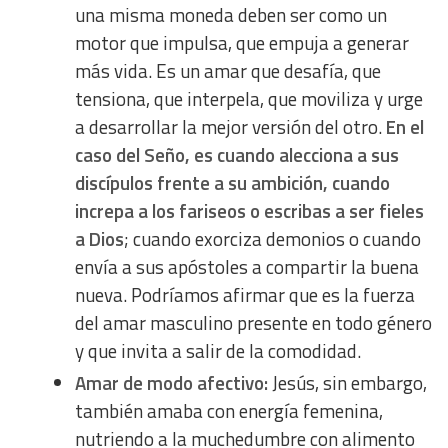
una misma moneda deben ser como un
Understand audiences through statistics or combinations
of data from different sources
motor que impulsa, que empuja a generar
más vida. Es un amar que desafía, que
Develop and improve services
tensiona, que interpela, que moviliza y urge
a desarrollar la mejor versión del otro.
En el
Use limited data to select content
caso del Seño, es cuando alecciona a sus
discípulos frente a su ambición, cuando
IAB Special Features:
increpa a los fariseos o escribas a ser fieles
Use precise geolocation data
a Dios
; cuando exorciza demonios o cuando
envía a sus apóstoles a compartir la buena
Identify devices based on information actively requested
nueva. Podríamos afirmar que es la fuerza
del amar masculino presente en todo género
Non-IAB processing purposes:
y que invita a salir de la comodidad.
Essential
Amar de modo afectivo:
Jesús, sin embargo,
también amaba con energía femenina,
Analytical
nutriendo a la muchedumbre con alimento