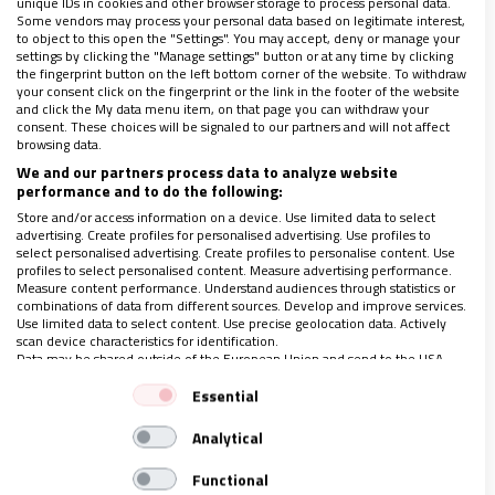
es de suma importancia hacer algunas bajadas a la
unique IDs in cookies and other browser storage to process personal data.
Some vendors may process your personal data based on legitimate interest,
forma en que el Señor nos enseñó a amar, que, si
to object to this open the "Settings". You may accept, deny or manage your
settings by clicking the "Manage settings" button or at any time by clicking
bien en una sola,
para efectos de comprensión, la
the fingerprint button on the left bottom corner of the website. To withdraw
your consent click on the fingerprint or the link in the footer of the website
podemos dividir en cuatro dimensiones
:
and click the My data menu item, on that page you can withdraw your
consent. These choices will be signaled to our partners and will not affect
browsing data.
Amar en forma sobrenatural:
es decir,
We and our partners process data to analyze website
invertir energía real en pro del bien de
performance and to do the following:
Store and/or access information on a device. Use limited data to select
otro(s), de la creación y de Dios, aun cuando
advertising. Create profiles for personalised advertising. Use profiles to
esos destinatarios no se enteren de cuánto
select personalised advertising. Create profiles to personalise content. Use
profiles to select personalised content. Measure advertising performance.
tiempo y dedicación les estamos donando
Measure content performance. Understand audiences through statistics or
combinations of data from different sources. Develop and improve services.
gratuitamente. Ahí caben, por ejemplo, la
Use limited data to select content. Use precise geolocation data. Actively
scan device characteristics for identification.
oración, el estudio, la planificación, el
Data may be shared outside of the European Union and send to the USA.
madrugar, el trabajar, el pensar y el estar al
Your consent and the cookie policy applies solely to this website/app.
Essential
pendiente de la felicidad, bienestar y
View Partner List (1 IAB Vendors)
Analytical
salvación del resto. Podríamos decir que
es
We use your data for the following purposes:
el tiempo en que Jesús se iba a la montaña y
IAB processing purposes:
Functional