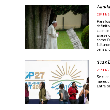
Develop and improve services
Laudat
Use limited data to select content
28/11/2
Para los
IAB Special Features:
definit
Use precise geolocation data
caer sin
aliarse 
Identify devices based on information actively requested
como Di
faltaro
Non-IAB processing purposes:
pensand
Essential
Tras l
Analytical
21/11/2
Functional
Se cuen
merecid
Advertising
Entre ol