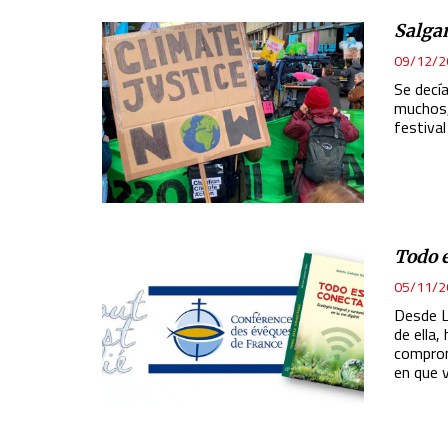
Salga
09/12/2
Se decía
muchos,
festiva
Todo 
05/11/2
Desde La
de ella,
comprom
en que v