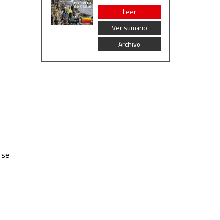
Leer
Ver sumario
Archivo
 se