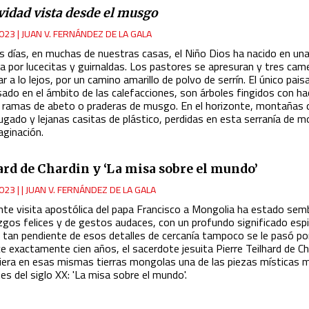
vidad vista desde el musgo
023
|
JUAN V. FERNÁNDEZ DE LA GALA
s días, en muchas de nuestras casas, el Niño Dios ha nacido en un
da por lucecitas y guirnaldas. Los pastores se apresuran y tres cam
ar a lo lejos, por un camino amarillo de polvo de serrín. El único paisa
sado en el ámbito de las calefacciones, son árboles fingidos con h
 ramas de abeto o praderas de musgo. En el horizonte, montañas 
rugado y lejanas casitas de plástico, perdidas en esta serranía de 
aginación.
ard de Chardin y ‘La misa sobre el mundo’
023
|
JUAN V. FERNÁNDEZ DE LA GALA
ente visita apostólica del papa Francisco a Mongolia ha estado se
zgos felices y de gestos audaces, con un profundo significado espir
 tan pendiente de esos detalles de cercanía tampoco se le pasó po
e exactamente cien años, el sacerdote jesuita Pierre Teilhard de Ch
era en esas mismas tierras mongolas una de las piezas místicas 
es del siglo XX: 'La misa sobre el mundo'.