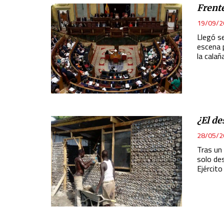
Frente
19/09/2
Llegó s
escena p
la calañ
¿El de
28/05/2
Tras un 
solo des
Ejército