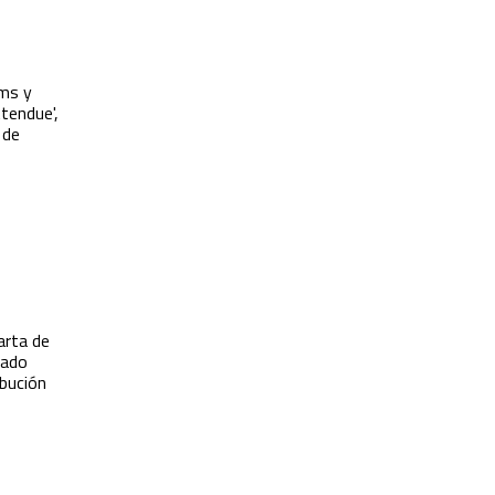
ims y
ttendue',
 de
arta de
mado
ibución