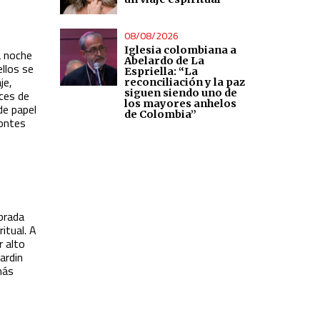
08/08/2026
Iglesia colombiana a
a noche
Abelardo de La
ellos se
Espriella: “La
je,
reconciliación y la paz
siguen siendo uno de
aces de
los mayores anhelos
de papel
de Colombia”
montes
mbrada
itual. A
r alto
ardin
más