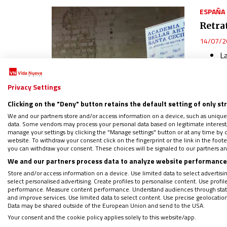
ESPAÑA
Retra
14/07/2
La
r
E
do
Privacy Settings
Clicking on the "Deny" button retains the default setting of only st
We and our partners store and/or access information on a device, such as unique
data. Some vendors may process your personal data based on legitimate interest, 
Henri 
manage your settings by clicking the "Manage settings" button or at any time by c
11/04/2
website. To withdraw your consent click on the fingerprint or the link in the foo
you can withdraw your consent. These choices will be signaled to our partners and
La Confe
We and our partners process data to analyze website performance 
del teól
y de la 
Store and/or access information on a device. Use limited data to select advertising
select personalised advertising. Create profiles to personalise content. Use profi
estruct
performance. Measure content performance. Understand audiences through statis
and improve services. Use limited data to select content. Use precise geolocation d
Data may be shared outside of the European Union and send to the USA.
Your consent and the cookie policy applies solely to this website/app.