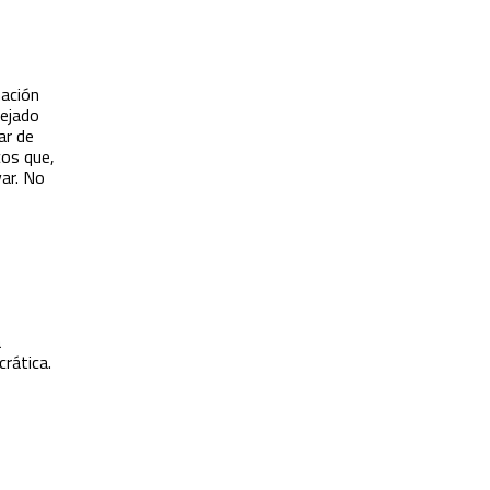
mación
dejado
ar de
cos que,
ar. No
a
rática.