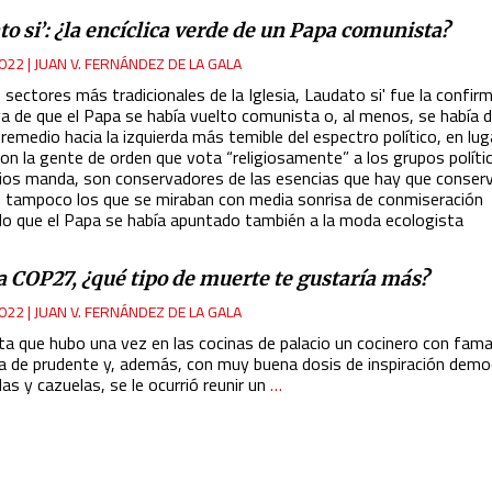
o si’: ¿la encíclica verde de un Papa comunista?
022
|
JUAN V. FERNÁNDEZ DE LA GALA
 sectores más tradicionales de la Iglesia, Laudato si' fue la confir
iva de que el Papa se había vuelto comunista o, al menos, se había 
 remedio hacia la izquierda más temible del espectro político, en lug
con la gente de orden que vota “religiosamente” a los grupos políti
os manda, son conservadores de las esencias que hay que conserv
n tampoco los que se miraban con media sonrisa de conmiseración
o que el Papa se había apuntado también a la moda ecologista
a COP27, ¿qué tipo de muerte te gustaría más?
022
|
JUAN V. FERNÁNDEZ DE LA GALA
ta que hubo una vez en las cocinas de palacio un cocinero con fam
a de prudente y, además, con muy buena dosis de inspiración democ
las y cazuelas, se le ocurrió reunir un
…