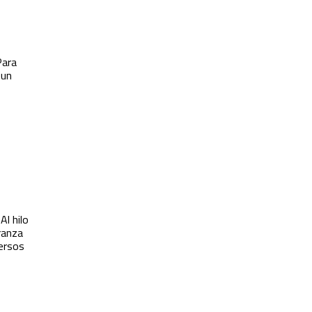
Para
 un
Al hilo
eranza
versos