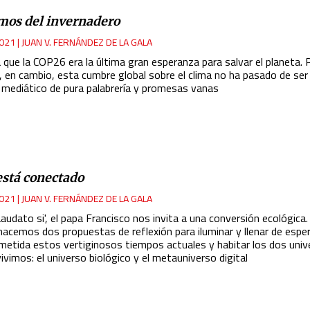
mos del invernadero
021
|
JUAN V. FERNÁNDEZ DE LA GALA
 que la COP26 era la última gran esperanza para salvar el planeta. 
 en cambio, esta cumbre global sobre el clima no ha pasado de ser
l mediático de pura palabrería y promesas vanas
está conectado
021
|
JUAN V. FERNÁNDEZ DE LA GALA
udato si', el papa Francisco nos invita a una conversión ecológica. 
 hacemos dos propuestas de reflexión para iluminar y llenar de esp
etida estos vertiginosos tiempos actuales y habitar los dos uni
ivimos: el universo biológico y el metauniverso digital