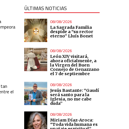
ÚLTIMAS NOTICIAS
a
08/08/2026
s empeora
La Sagrada Familia
despide a “su rector
eterno” Lluís Bonet
08/08/2026
León XIV visitará,
ahora oficialmente, a
la Virgen del Buen
Consejo de Genazzano
el 7 de septiembre
08/08/2026
 tan
Jesús Bastante: “Gaudí
entre el
será santo para la
Iglesia, no me cabe
duda”
08/08/2026
Miriam Díaz-Aroca:
“Toda vida humana es
un viaje espiritual”