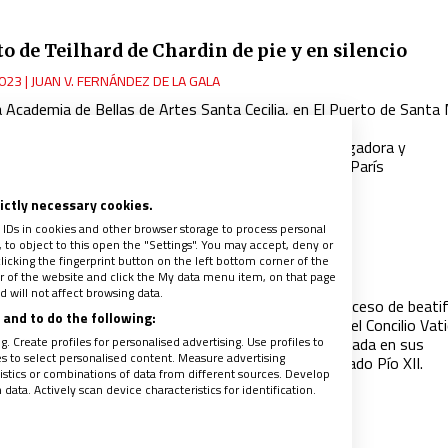
to de Teilhard de Chardin de pie y en silencio
023
|
JUAN V. FERNÁNDEZ DE LA GALA
 Academia de Bellas de Artes Santa Cecilia, en El Puerto de Santa 
inde homenaje al jesuita y paleontólogo francés
l acto contó con la presencia de Mercè Prats, investigadora y
cumentalista de la Fundación Teilhard de Chardin en París
rictly necessary cookies.
 IDs in cookies and other browser storage to process personal
to object to this open the "Settings". You may accept, deny or
de Lubac: de la sospecha a los altares
licking the fingerprint button on the left bottom corner of the
023
|
JUAN V. FERNÁNDEZ DE LA GALA
ter of the website and click the My data menu item, on that page
 will not affect browsing data.
rencia Episcopal Francesa (CEF) acaba de abrir el proceso de beatif
and to do the following:
ogo jesuita Henri de Lubac, una de las figuras clave del Concilio Vati
renovación que vivió entonces aquella Iglesia anquilosada en sus
. Create profiles for personalised advertising. Use profiles to
les to select personalised content. Measure advertising
uras y temerosa de la modernidad que había pastoreado Pío XII.
tics or combinations of data from different sources. Develop
ata. Actively scan device characteristics for identification.