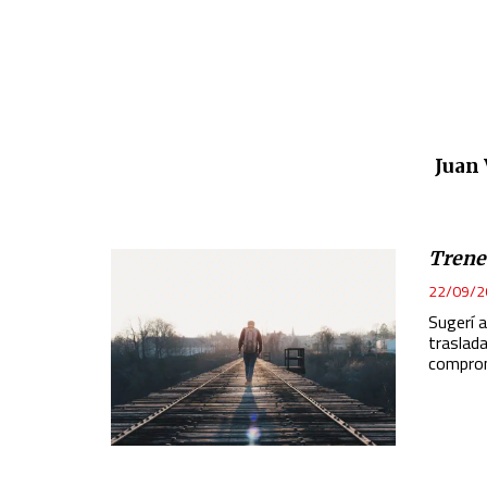
Juan 
Trene
22/09/2
Sugerí 
traslada
comprom