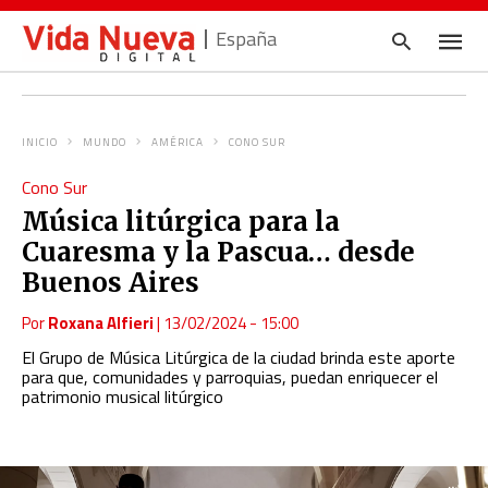
España
INICIO
MUNDO
AMÉRICA
CONO SUR
Escrib
Cono Sur
tu
consul
Música litúrgica para la
y
pulsa
Cuaresma y la Pascua… desde
en
INTRO
Buenos Aires
Por
Roxana Alfieri
|
13/02/2024 - 15:00
El Grupo de Música Litúrgica de la ciudad brinda este aporte
para que, comunidades y parroquias, puedan enriquecer el
patrimonio musical litúrgico