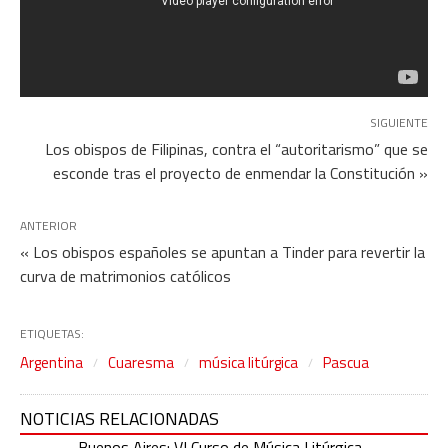
SIGUIENTE
Los obispos de Filipinas, contra el “autoritarismo” que se
esconde tras el proyecto de enmendar la Constitución »
ANTERIOR
« Los obispos españoles se apuntan a Tinder para revertir la
curva de matrimonios católicos
ETIQUETAS:
Argentina
Cuaresma
música litúrgica
Pascua
NOTICIAS RELACIONADAS
Buenos Aires: VI Curso de Música Litúrgica