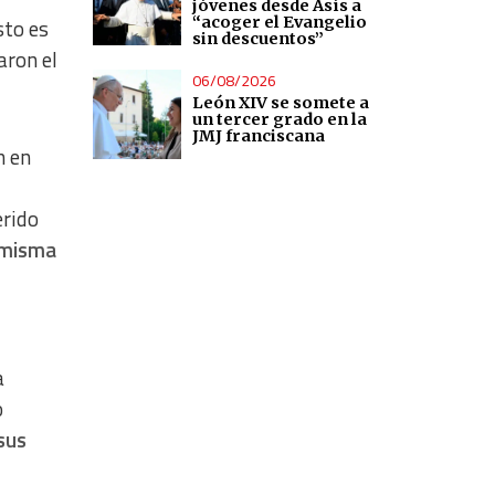
jóvenes desde Asís a
“acoger el Evangelio
sto es
sin descuentos”
aron el
06/08/2026
León XIV se somete a
un tercer grado en la
JMJ franciscana
n en
erido
 misma
a
o
sus