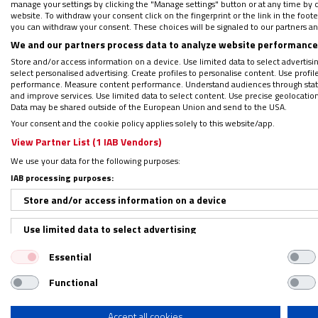
manage your settings by clicking the "Manage settings" button or at any time by c
website. To withdraw your consent click on the fingerprint or the link in the foo
simplemente Gigi, fundador de la Fratern
you can withdraw your consent. These choices will be signaled to our partners and
lo que pensó hace veinte años cuando conoci
We and our partners process data to analyze website performance 
Grupo Naín.
Store and/or access information on a device. Use limited data to select advertising
select personalised advertising. Create profiles to personalise content. Use profi
performance. Measure content performance. Understand audiences through statis
and improve services. Use limited data to select content. Use precise geolocation d
Habían perdido a su hijo y deambulaban por
Data may be shared outside of the European Union and send to the USA.
Pieve, y que hoy, como entonces, acoge a “c
Your consent and the cookie policy applies solely to this website/app.
imbécil que intentó explicarles que su hijo
View Partner List (1 IAB Vendors)
consigo”, cuenta Gigi. “¿Cómo se puede hac
We use your data for the following purposes:
pasión agitada y obstinada que se esconde t
IAB processing purposes:
“huérfanos” de hijos.
Store and/or access information on a device
Use limited data to select advertising
“
Nombré así al grupo recordando el episodi
Essential
Create profiles for personalised advertising
madre que había perdido a su hijo. Con com
radica en ese gesto.
Esos padres necesitan
Functional
Use profiles to select personalised advertising
lágrima
s”.
Create profiles to personalise content
Accept all cookies