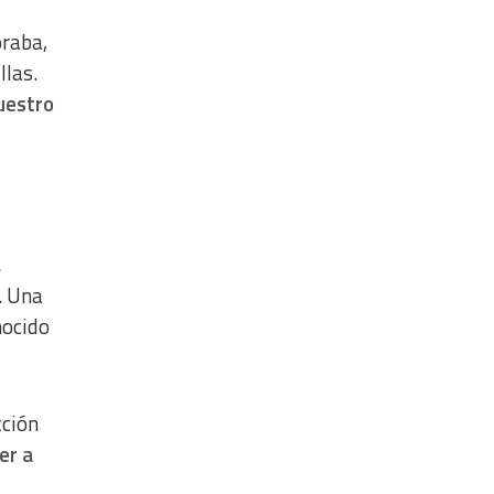
oraba,
llas.
nuestro
,
. Una
nocido
cción
er a