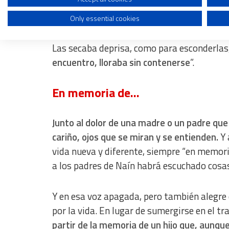
De lágrimas sabe Gigi: “Llegó una mujer a 
Only essential cookies
Use profiles to select personalised content
no decía una palabra. Poco a poco comenzó 
Measure advertising performance
Las secaba deprisa, como para esconderlas
encuentro, lloraba sin contenerse
”.
Measure content performance
Understand audiences through statistics or combinations of dat
En memoria de…
Develop and improve services
Junto al dolor de una madre o un padre que 
Use limited data to select content
cariño, ojos que se miran y se entienden.
Y 
IAB Special Features:
vida nueva y diferente, siempre “en memor
Use precise geolocation data
a los padres de Naín habrá escuchado cosas 
Identify devices based on information actively requested
Y en esa voz apagada, pero también alegre 
Non-IAB processing purposes:
por la vida. En lugar de sumergirse en el tr
Essential
partir de la memoria de un hijo que, aunque