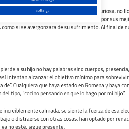
Romena. Tengo su imagen grabada. Estaba furiosa, no ll
Settings
a abrirse y las lágrimas empezaron a rodar por sus meji
, como si se avergonzara de su sufrimiento.
Al final de 
a from different sources
pierde a su hijo no hay palabras sino cuerpos, presencia
así intentan alcanzar el objetivo mínimo para sobrevivir
ia de”. Cualquiera que haya estado en Romena y haya co
del tipo, “cocino pensando en que lo hago por mi hijo”.
e increíblemente calmada, se siente la fuerza de esa ele
abajo o distraerse con otras cosas,
han optado por renac
 ya no esté, sigue presente.