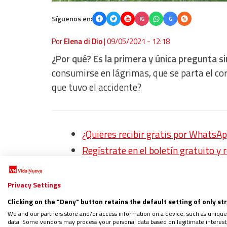
Síguenos en:
IG
G
Por
Elena di Dio
|
09/05/2021 - 12:18
¿Por qué? Es la primera y única pregunta s
consumirse en lágrimas, que se parta el cor
que tuvo el accidente?
¿Quieres recibir gratis por WhatsAp
Regístrate en el boletín gratuito y 
Privacy Settings
Sobrevivir a un hijo que muere es una trag
Clicking on the "Deny" button retains the default setting of only st
no merece una respuesta de circunstancia o
We and our partners store and/or access information on a device, such as unique
data. Some vendors may process your personal data based on legitimate interest, 
Verdi. “El dolor de una madre o un padre no