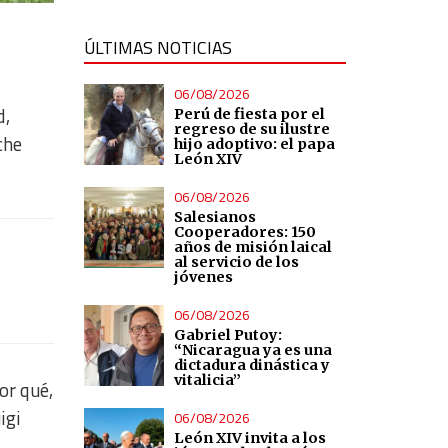
ÚLTIMAS NOTICIAS
06/08/2026
d,
Perú de fiesta por el
regreso de su ilustre
che
hijo adoptivo: el papa
León XIV
06/08/2026
Salesianos
Cooperadores: 150
años de misión laical
al servicio de los
jóvenes
06/08/2026
Gabriel Putoy:
“Nicaragua ya es una
dictadura dinástica y
vitalicia”
or qué,
igi
06/08/2026
León XIV invita a los