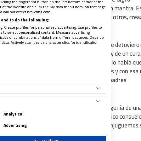
licking the fingerprint button on the left bottom corner of the
ter of the website and click the My data menu item, on that page
idad de Romena en Toscana,
lo repite como un mantra. E
 will not affect browsing data.
ó a la primera pareja de padres que, junto a otros, crea
and to do the following:
. Create profiles for personalised advertising. Use profiles to
les to select personalised content. Measure advertising
tics or combinations of data from different sources. Develop
ata. Actively scan device characteristics for identification.
 aquellos verdes valles en busca de la paz. Se detuviero
aminantes en la fe”. “Me hablaron de su luto y de un cura
 era más bueno que los demás y por eso, Dios lo había qu
er algo así?”, se pregunta aún después de años y
con esa
ras los gestos, y no las palabras, para los padres
o de Jesús que en Naín se encuentra con la agonía de un
Analytical
pasión, coloca su mano sobre el ataúd. El único consuel
 nuestra presencia, nuestra escucha y que enjuguemos 
Advertising
Save settings