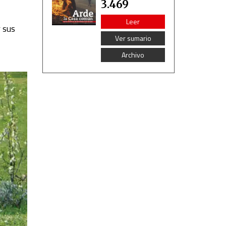
3.469
Leer
 sus
Ver sumario
Archivo