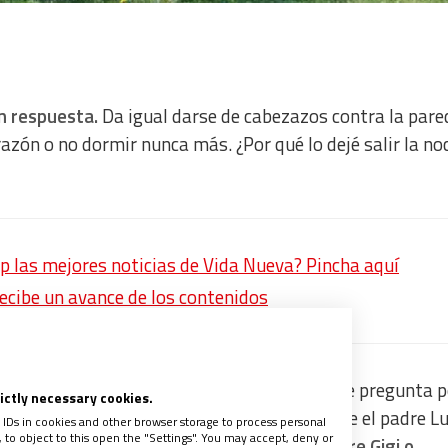
in respuesta.
Da igual darse de cabezazos contra la pare
azón o no dormir nunca más. ¿Por qué lo dejé salir la no
p las mejores noticias de Vida Nueva? Pincha aquí
recibe un avance de los contenidos
edia incomprensible.
Y quien, desesperado, se pregunta p
rictly necessary cookies.
 una cascada de palabras inútiles, como dice el padre Lu
 IDs in cookies and other browser storage to process personal
to object to this open the "Settings". You may accept, deny or
 se puede ofender. No se puede hacer”.
El padre Gigi o