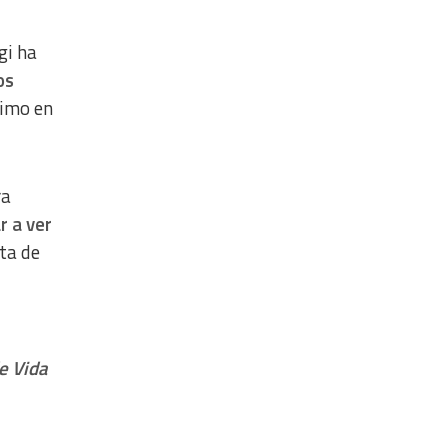
gi ha
os
timo en
ra
r a ver
ta de
e Vida