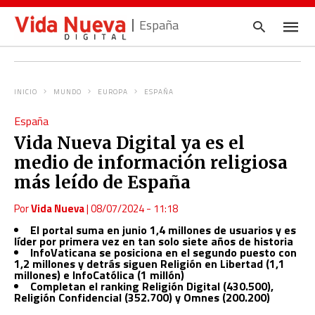
España
INICIO
MUNDO
EUROPA
ESPAÑA
Escrib
España
tu
consul
Vida Nueva Digital ya es el
y
pulsa
medio de información religiosa
en
INTRO
más leído de España
Por
Vida Nueva
|
08/07/2024 - 11:18
El portal suma en junio 1,4 millones de usuarios y es
líder por primera vez en tan solo siete años de historia
InfoVaticana se posiciona en el segundo puesto con
1,2 millones y detrás siguen Religión en Libertad (1,1
millones) e InfoCatólica (1 millón)
Completan el ranking Religión Digital (430.500),
Religión Confidencial (352.700) y Omnes (200.200)