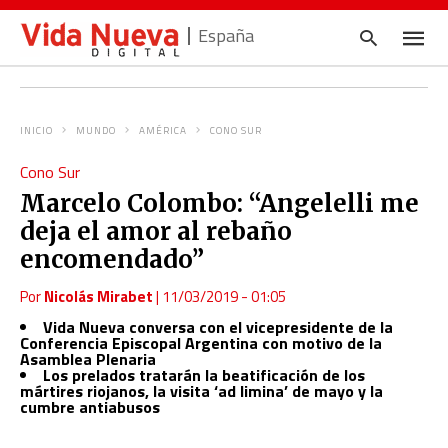
España
INICIO
MUNDO
AMÉRICA
CONO SUR
Escrib
Cono Sur
tu
consul
Marcelo Colombo: “Angelelli me
y
pulsa
deja el amor al rebaño
en
INTRO
encomendado”
Por
Nicolás Mirabet
|
11/03/2019 - 01:05
Vida Nueva conversa con el vicepresidente de la
Conferencia Episcopal Argentina con motivo de la
Asamblea Plenaria
Los prelados tratarán la beatificación de los
mártires riojanos, la visita ‘ad limina’ de mayo y la
cumbre antiabusos