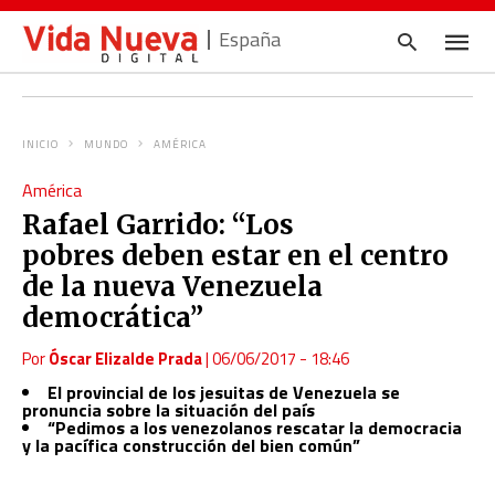
España
INICIO
MUNDO
AMÉRICA
Escrib
América
tu
consul
Rafael Garrido: “Los
y
pulsa
pobres deben estar en el centro
en
INTRO
de la nueva Venezuela
democrática”
Por
Óscar Elizalde Prada
|
06/06/2017 - 18:46
El provincial de los jesuitas de Venezuela se
pronuncia sobre la situación del país
“Pedimos a los venezolanos rescatar la democracia
y la pacífica construcción del bien común”