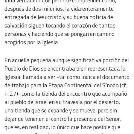
Vida verdadera que permite comprender cómo,
después de dos milenios, la vida enteramente
Measure content performance
entregada de Jesucristo y su buena noticia de
salvación siguen tocando el corazón de tantas
Understand audiences through statistics or combinations
personas y haciendo que se pongan en camino
of data from different sources
acogidos por la Iglesia.
Develop and improve services
En aquella pequeña aunque significativa porción del
Pueblo de Dios se encontraba bien representada la
Use limited data to select content
Iglesia, llamada a ser -tal como indica el documento
de trabajo para la Etapa Continental del Sínodo (cf.
IAB Special Features:
n. 27)- como la tienda del encuentro que acompañó
Use precise geolocation data
al pueblo de Israel en su travesía por el desierto:
una tienda que se expande y se mueve, pero sin
Identify devices based on information actively requested
dejar de tener en el centro la presencia del Señor,
que es, en realidad, lo único que hace posible que
Non-IAB processing purposes: