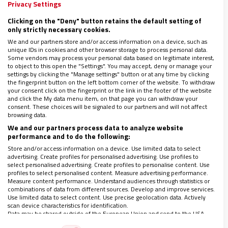
Graça el tiempo pareció detenerse cuando un ya
Privacy Settings
mayor -aunque todavía fuerte- papa Francisco
Clicking on the "Deny" button retains the default setting of
dirigió unas palabras al millón y medio de jóvenes
only strictly necessary cookies.
congregados a orillas del río Tajo
esa noche.
We and our partners store and/or access information on a device, such as
unique IDs in cookies and other browser storage to process personal data.
Some vendors may process your personal data based on legitimate interest,
to object to this open the "Settings". You may accept, deny or manage your
settings by clicking the "Manage settings" button or at any time by clicking
the fingerprint button on the left bottom corner of the website. To withdraw
your consent click on the fingerprint or the link in the footer of the website
and click the My data menu item, on that page you can withdraw your
consent. These choices will be signaled to our partners and will not affect
browsing data.
We and our partners process data to analyze website
performance and to do the following:
Store and/or access information on a device. Use limited data to select
advertising. Create profiles for personalised advertising. Use profiles to
select personalised advertising. Create profiles to personalise content. Use
profiles to select personalised content. Measure advertising performance.
Measure content performance. Understand audiences through statistics or
combinations of data from different sources. Develop and improve services.
El milagro
Use limited data to select content. Use precise geolocation data. Actively
scan device characteristics for identification.
Data may be shared outside of the European Union and send to the USA.
Your consent and the cookie policy applies solely to this website/app.