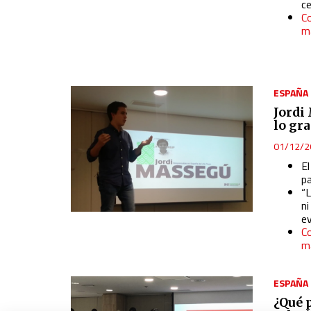
c
Co
ma
ESPAÑA
Jordi
lo gr
01/12/2
E
p
“
n
ev
Co
ma
ESPAÑA
¿Qué 