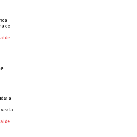
onda
ia de
al de
je
udar a
vea la
al de