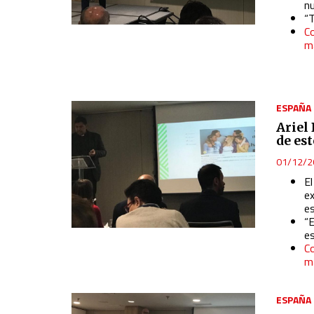
nu
Use precise geolocation data
“
Co
Identify devices based on information actively requested
ma
Non-IAB processing purposes:
Essential
Analytical
ESPAÑA
Ariel
Functional
de es
01/12/2
Advertising
El
e
e
“E
es
Co
ma
ESPAÑA