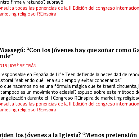
entro firme y retundo”, subrayó
nsulta todas las ponencias de la II Edición del congreso internacion
rketing religioso REinspira
 Massegú: “Con los jóvenes hay que soñar como Ga
ande”
018
|
JOSÉ BELTRÁN
l responsable en España de Life Teen defiende la necesidad de renov
astoral “sabiendo qué llena su tiempo y evitar condenarlos”
Lo que hacemos no es una fórmula mágica que te traerá cincuenta 
i tampoco es un movimiento eclesial”, expuso sobre este método d
angelización durante el II Congreso REinspira de marketing religios
nsulta todas las ponencias de la II Edición del congreso internacion
rketing religioso REinspira
piden los jóvenes a la Iglesia? “Menos pretensión