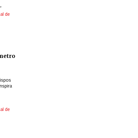
”
al de
ómetro
bispos
inspira
al de