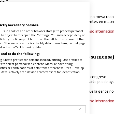
ión”
018
|
RUBÉN CRUZ
l congreso REinspira de marketing religioso convoca una mesa red
onde los millennials comparten las asignaturas pendientes en mater
rictly necessary cookies.
vangelización
nsulta todas las ponencias de la II Edición del congreso internacion
 IDs in cookies and other browser storage to process personal
to object to this open the "Settings". You may accept, deny or
rketing religioso REinspira
licking the fingerprint button on the left bottom corner of the
ter of the website and click the My data menu item, on that page
 will not affect browsing data.
and to do the following:
Casado: “El problema de la Iglesia no es su mensa
. Create profiles for personalised advertising. Use profiles to
su forma de transmitirlo”
les to select personalised content. Measure advertising
tics or combinations of data from different sources. Develop
018
|
ELENA MAGARIÑOS
ata. Actively scan device characteristics for identification.
 creador de ’33 el musical’ ha explicado en el segundo congreso
ternacional de marketing religioso REinspira cómo el arte puede ay
ransmitir” la fe
A veces nos metemos en unos pantanos que hacen que la gente no 
queza de Jesús y de la Iglesia”
nsulta todas las ponencias de la II Edición del congreso internacion
rketing religioso REinspira