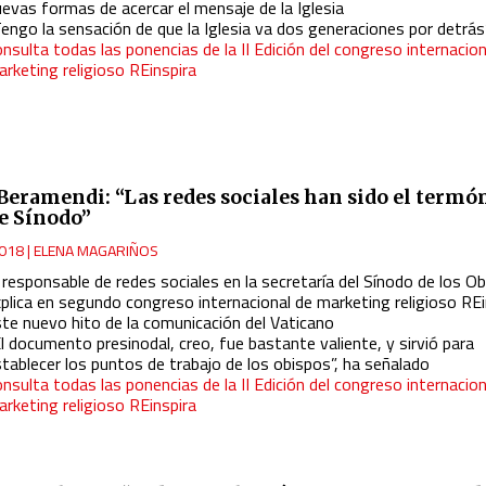
evas formas de acercar el mensaje de la Iglesia
Tengo la sensación de que la Iglesia va dos generaciones por detrás
nsulta todas las ponencias de la II Edición del congreso internacion
rketing religioso REinspira
 Beramendi: “Las redes sociales han sido el term
te Sínodo”
018
|
ELENA MAGARIÑOS
 responsable de redes sociales en la secretaría del Sínodo de los O
xplica en segundo
congreso internacional de marketing
religioso RE
ste nuevo hito de la comunicación del Vaticano
l documento presinodal, creo, fue bastante valiente, y sirvió para
tablecer los puntos de trabajo de los obispos”, ha señalado
nsulta todas las ponencias de la II Edición del congreso internacion
rketing religioso REinspira