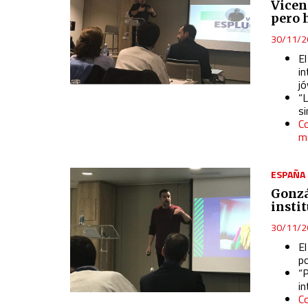
Vicen
pero 
30/11/2
E
in
j
“L
si
Co
ma
ESPAÑA
Gonzá
insti
30/11/2
El
p
“P
in
Co