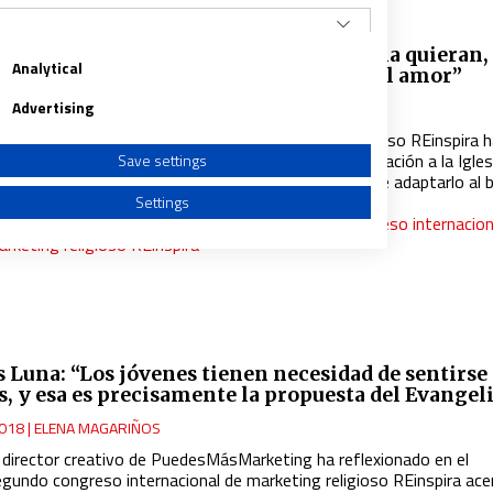
o del Corro: “La gente solo quiere que la quieran, 
Analytical
esta de nuestra ‘marca’ no es otra que el amor”
Advertising
018
|
ELENA MAGARIÑOS
l segundo
congreso internacional de marketing
religioso REinspira 
ordado la posibilidad de aplicar estrategias de fidelización a la Igles
Save settings
o es lo mismo soltar el discurso de ‘no matarás’ que adaptarlo al bu
las drogas, al ciberacoso”
Settings
nsulta todas las ponencias de la II Edición del congreso internacion
rketing religioso REinspira
a from different sources
s Luna: “Los jóvenes tienen necesidad de sentirse
s, y esa es precisamente la propuesta del Evangel
018
|
ELENA MAGARIÑOS
l director creativo de PuedesMásMarketing
ha reflexionado
en el
egundo
congreso internacional de marketing
religioso REinspira ace