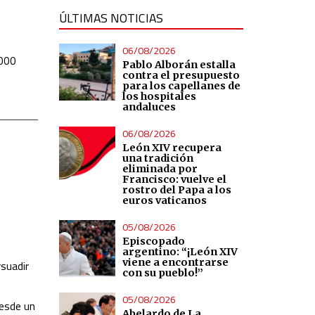
ÚLTIMAS NOTICIAS
06/08/2026
.000
Pablo Alborán estalla
contra el presupuesto
para los capellanes de
los hospitales
andaluces
06/08/2026
León XIV recupera
una tradición
eliminada por
Francisco: vuelve el
rostro del Papa a los
euros vaticanos
05/08/2026
Episcopado
argentino: “¡León XIV
viene a encontrarse
rsuadir
con su pueblo!”
05/08/2026
desde un
Abelardo de La