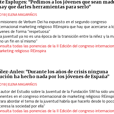
te Espluges: “Pedimos a los jóvenes que sean mad
hay que darles herramientas para serlo”
018
|
ELENA MAGARIÑOS
l misionero de Verbum Dei ha expuesto en el segundo
congreso
ternacional marketing religioso REinspira que hay que acercarse a l
óvenes de forma “respetuosa”
a juventud ya no es una época de la transición entre la niñez y la 
no un fin en sí mismo”
nsulta todas las ponencias de la II Edición del congreso internacion
rketing religioso REinspira
lez-Anleo: “Durante los años de crisis ninguna
tución ha hecho nada por los jóvenes de España”
018
|
ELENA MAGARIÑOS
 autor del Estudio sobre la Juventud de la Fundación SM ha sido un
onentes en el
congreso internacional de marketing
religioso REinspi
ara abordar el tema de la juventud habría que hacerlo desde lo poc
teresa la sociedad por ella”
nsulta todas las ponencias de la II Edición del congreso internacion