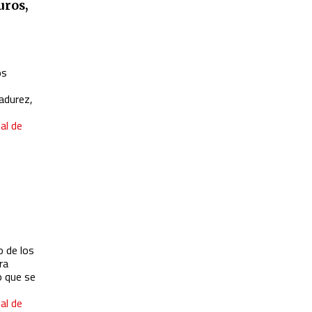
uros,
os
madurez,
al de
o de los
ra
o que se
al de