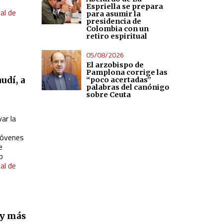
Espriella se prepara
al de
para asumir la
presidencia de
Colombia con un
retiro espiritual
05/08/2026
El arzobispo de
Pamplona corrige las
udí, a
“poco acertadas”
palabras del canónigo
sobre Ceuta
ar la
jóvenes
e
o
al de
 y más