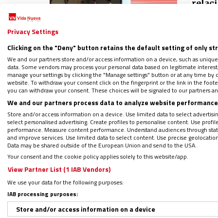
relac
01/12/2
E
Privacy Settings
d
Clicking on the "Deny" button retains the default setting of only st
e
Co
We and our partners store and/or access information on a device, such as unique
data. Some vendors may process your personal data based on legitimate interest, 
ma
manage your settings by clicking the "Manage settings" button or at any time by c
website. To withdraw your consent click on the fingerprint or the link in the foo
you can withdraw your consent. These choices will be signaled to our partners and
ESPAÑA
We and our partners process data to analyze website performance 
Toño 
Store and/or access information on a device. Use limited data to select advertising
sino 
select personalised advertising. Create profiles to personalise content. Use profi
performance. Measure content performance. Understand audiences through statis
01/12/2
and improve services. Use limited data to select content. Use precise geolocation d
Data may be shared outside of the European Union and send to the USA.
El
in
Your consent and the cookie policy applies solely to this website/app.
“t
View Partner List (1 IAB Vendors)
“
We use your data for the following purposes:
ri
Co
IAB processing purposes:
ma
Store and/or access information on a device