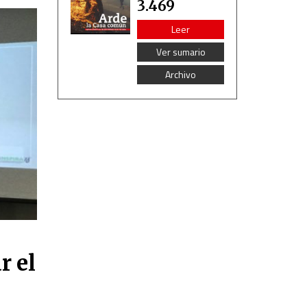
3.469
Leer
Ver sumario
Archivo
r el