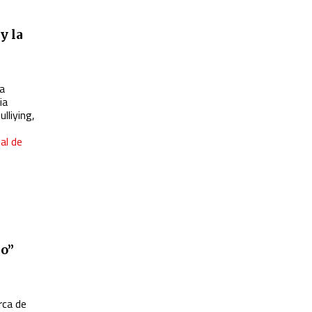
y la
ha
ia
lliying,
al de
io”
rca de