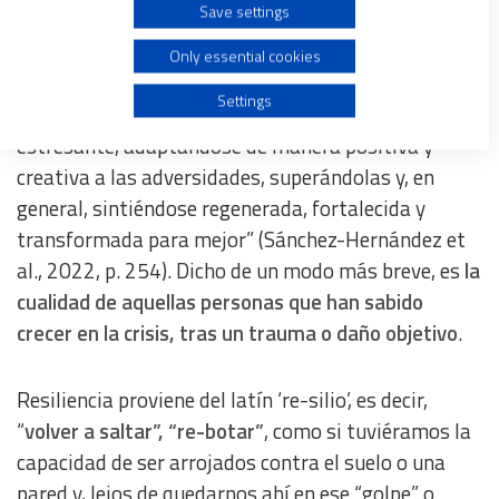
Save settings
Desde el ámbito científico, no podemos decir que
Create profiles for personalised advertising
haya un acuerdo completo en su definición, pero sí
Only essential cookies
un consenso básico: “Es
la capacidad de recuperarse
Use profiles to select personalised advertising
Settings
después de sufrir una situación compleja
,
estresante, adaptándose de manera positiva y
Create profiles to personalise content
creativa a las adversidades, superándolas y, en
general, sintiéndose regenerada, fortalecida y
Use profiles to select personalised content
transformada para mejor” (Sánchez-Hernández et
al., 2022, p. 254). Dicho de un modo más breve, es
la
Measure advertising performance
cualidad de aquellas personas que han sabido
crecer en la crisis, tras un trauma o daño objetivo
.
Measure content performance
Resiliencia proviene del latín ‘re-silio’, es decir,
Understand audiences through statistics or combinations
“
volver a saltar”, “re-botar”
, como si tuviéramos la
of data from different sources
capacidad de ser arrojados contra el suelo o una
pared y, lejos de quedarnos ahí en ese “golpe” o
Develop and improve services