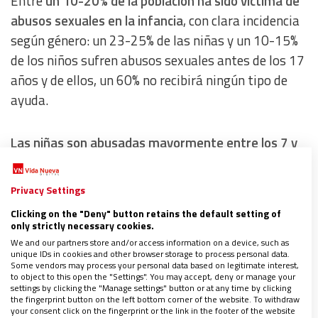
Entre
un 10-20% de la población ha sido víctima de
abusos sexuales en la infancia
, con clara incidencia
según género: un 23-25% de las niñas y un 10-15%
de los niños sufren abusos sexuales antes de los 17
años y de ellos, un 60% no recibirá ningún tipo de
ayuda.
Las niñas son abusadas mayormente entre los 7 y
los 9 años
por un agresor del entorno familiar.
Los
niños son mayormente abusados entre los 11 y 12
Privacy Settings
años
y su agresor es un conocido con autoridad:
Clicking on the "Deny" button retains the default setting of
entrenador, profesor, monitor de tiempo libre…
only strictly necessary cookies.
We and our partners store and/or access information on a device, such as
unique IDs in cookies and other browser storage to process personal data.
Pese a la elevada incidencia de abusos sexuales a
Some vendors may process your personal data based on legitimate interest,
to object to this open the "Settings". You may accept, deny or manage your
menores,
no hay pruebas claras de que en la
settings by clicking the "Manage settings" button or at any time by clicking
the fingerprint button on the left bottom corner of the website. To withdraw
actualidad haya más casos que hace 40 o 50 años
.
your consent click on the fingerprint or the link in the footer of the website