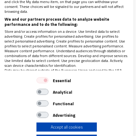
Lo que sí ha aumentado es la detección de dichos
and click the My data menu item, on that page you can withdraw your
consent. These choices will be signaled to our partners and will not affect
abusos.
browsing data.
We and our partners process data to analyze website
performance and to do the following:
Resiliencia y crecimiento
Store and/or access information on a device. Use limited data to select
advertising. Create profiles for personalised advertising. Use profiles to
select personalised advertising. Create profiles to personalise content. Use
Es probable que a muchos la palabra “resiliencia”
profiles to select personalised content. Measure advertising performance.
Measure content performance. Understand audiences through statistics or
nos provoque cierta prevención o desconfianza,
combinations of data from different sources. Develop and improve services.
Use limited data to select content. Use precise geolocation data. Actively
como si fuera otro de esos términos que se ponen
scan device characteristics for identification.
Data may be shared outside of the European Union and send to the USA.
de moda. Puede haber algo de verdad en esto, pero
Your consent and the cookie policy applies solely to this website/app.
no es menos cierto que la sociedad avanza en la
Essential
View Partner List (1 IAB Vendors)
medida que estudia, analiza e investiga nuevos
Analytical
We use your data for the following purposes:
caminos que generen un conocimiento amable y
IAB processing purposes:
Functional
transformador. Tanto
la resiliencia como el llamado
Store and/or access information on a device
“crecimiento postraumático” se incluyen en este
Advertising
intento humanizador
.
Accept all cookies
Use limited data to select advertising