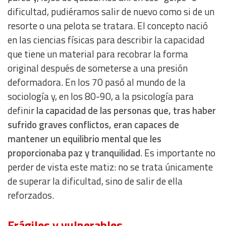
dificultad, pudiéramos salir de nuevo como si de un
resorte o una pelota se tratara. El concepto nació
Use limited data to select content
en las ciencias físicas para describir la capacidad
IAB Special Features:
que tiene un material para recobrar la forma
Use precise geolocation data
original después de someterse a una presión
deformadora. En los 70 pasó al mundo de la
sociología y, en los 80-90, a la psicología para
Identify devices based on information actively requested
definir
la capacidad de las personas que, tras haber
Non-IAB processing purposes:
sufrido graves conflictos, eran capaces de
Essential
mantener un equilibrio mental que les
proporcionaba paz y tranquilidad
. Es importante no
Analytical
perder de vista este matiz: no se trata únicamente
de superar la dificultad, sino de salir de ella
Functional
reforzados.
Advertising
Frágiles y vulnerables